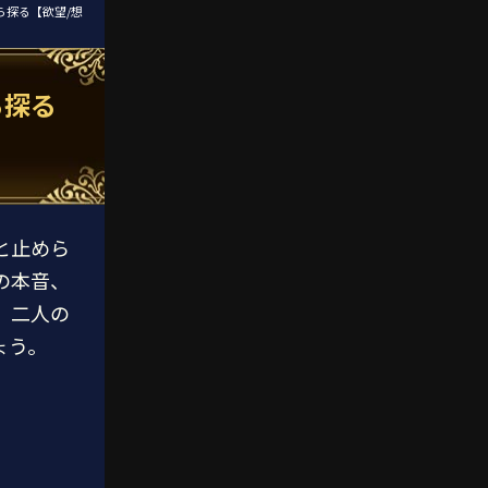
ら探る【欲望/想
ら探る
と止めら
の本音、
。二人の
ょう。