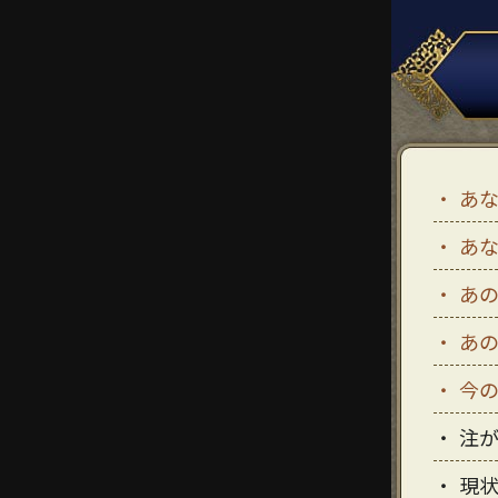
あ
あ
あ
あ
今
注
現