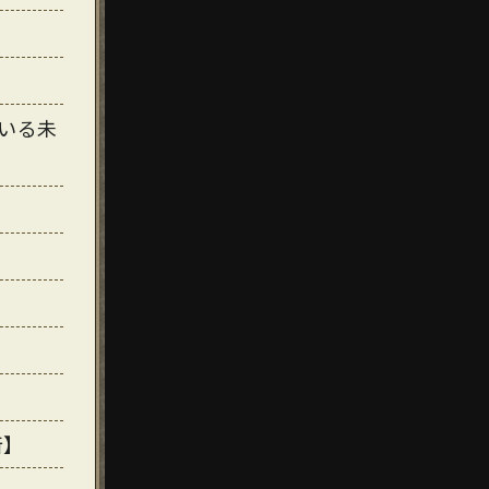
いる未
断】