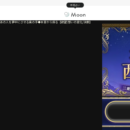
本格占い
あの人を夢中にさせる奥の手◆本音から探る【欲望/想いの変化/決断】