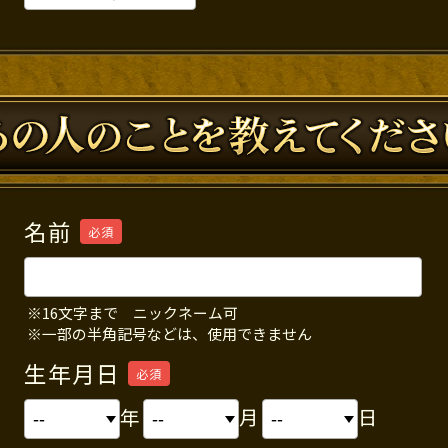
名前
必須
※16文字まで ニックネーム可
※一部の半角記号などは、使用できません
生年月日
必須
年
月
日