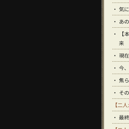
気
あ
【
来
現
今
焦
そ
【二人
最