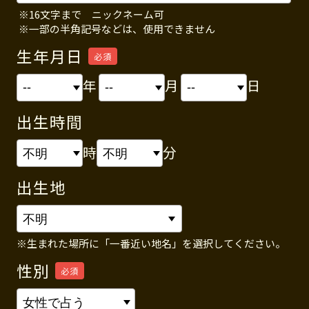
※16文字まで ニックネーム可
※一部の半角記号などは、使用できません
生年月日
必須
年
月
日
出生時間
時
分
出生地
※生まれた場所に「一番近い地名」を選択してください。
性別
必須