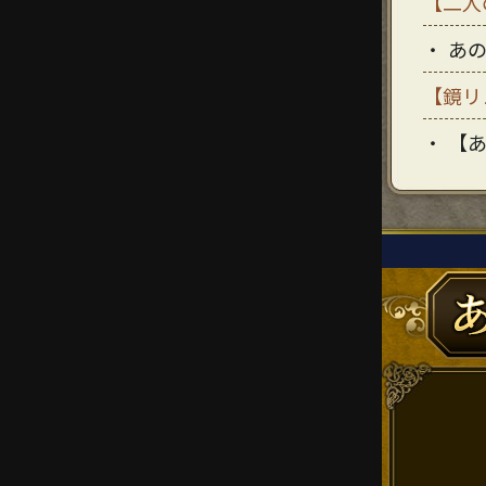
【二人
あ
【鏡リ
【