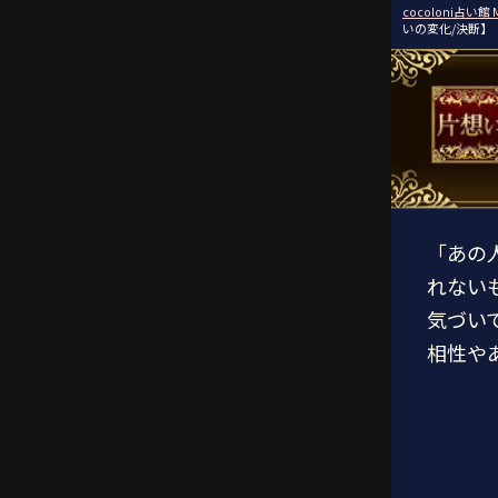
cocoloni占い館 
いの変化/決断】
「あの
れない
気づい
相性や