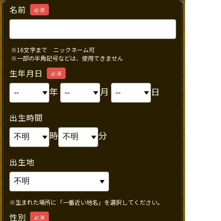
名前
必須
※16文字まで ニックネーム可
※一部の半角記号などは、使用できません
生年月日
必須
年
月
日
出生時間
時
分
出生地
※生まれた場所に「一番近い地名」を選択してください。
性別
必須