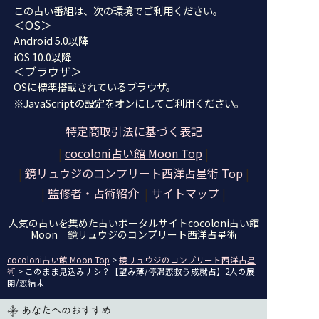
この占い番組は、次の環境でご利用ください。
＜OS＞
Android 5.0以降
iOS 10.0以降
＜ブラウザ＞
OSに標準搭載されているブラウザ。
※JavaScriptの設定をオンにしてご利用ください。
特定商取引法に基づく表記
|
cocoloni占い館 Moon Top
|
|
鏡リュウジのコンプリート西洋占星術
Top
|
|
監修者・占術紹介
|
サイトマップ
|
人気の占いを集めた占いポータルサイトcocoloni占い館
Moon｜
鏡リュウジのコンプリート西洋占星術
cocoloni占い館 Moon Top
>
鏡リュウジのコンプリート西洋占星
術
> このまま見込みナシ？【望み薄/停滞恋救う成就占】2人の展
開/恋結末
あなたへのおすすめ