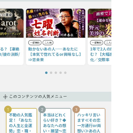
一部無料
二人用
一部無料
二人用
てる？【凄絶
動かないあの人……あなたに
1年で2人の関係はどこ
/彼の決断/
【本気で惚れてるor興味なし】
む？【大幅進展のチャン
⇒恋未来
化／交際率
このコンテンツの人気メニュー
1
2
3
不動の人気鑑
本当はどれく
ハッキリ言い
定！「あなた
らい好き？◆
ます≪その恋
の人生と全運
あなたへの想
一方通行or両
勢」恋・職・
い・願望〜恋
想い≫あの人