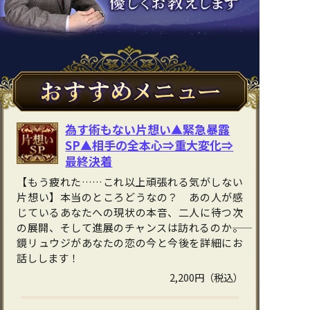
為す術もない片想い▲緊急暴露
SP▲相手の全本心⇒重大変化⇒
最終決着
【もう疲れた……これ以上頑張れる気がしない
片想い】本当のところどうなの？ あの人が感
じているあなたへの現状の本音、二人に待つ次
の展開、そして進展のチャンスは訪れるのか――。
鏡リュウジがあなたの恋の今と今後を詳細にお
話しします！
2,200円（税込）