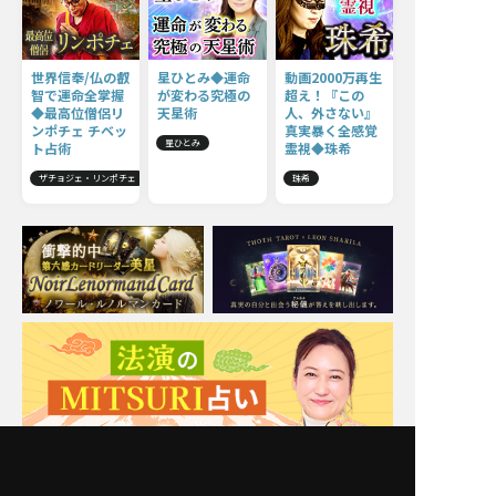
世界信奉/仏の叡
星ひとみ◆運命
動画2000万再生
智で運命全掌握
が変わる究極の
超え！『この
◆最高位僧侶リ
天星術
人、外さない』
ンポチェ チベッ
真実暴く全感覚
星ひとみ
ト占術
霊視◆珠希
ザチョジェ・リンポチェ
珠希