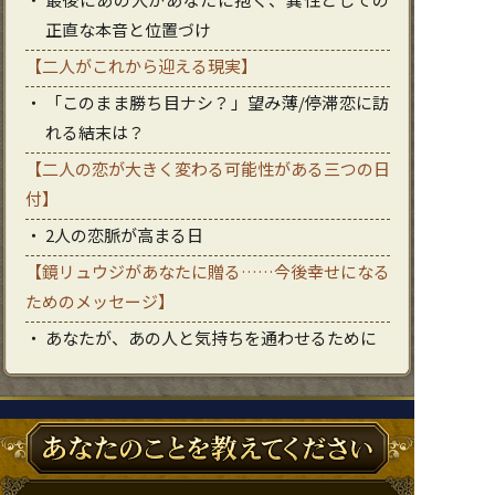
正直な本音と位置づけ
【二人がこれから迎える現実】
「このまま勝ち目ナシ？」望み薄/停滞恋に訪
れる結末は？
【二人の恋が大きく変わる可能性がある三つの日
付】
2人の恋脈が高まる日
【鏡リュウジがあなたに贈る……今後幸せになる
ためのメッセージ】
あなたが、あの人と気持ちを通わせるために