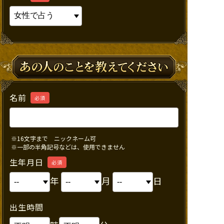
名前
必須
※16文字まで ニックネーム可
※一部の半角記号などは、使用できません
生年月日
必須
年
月
日
出生時間