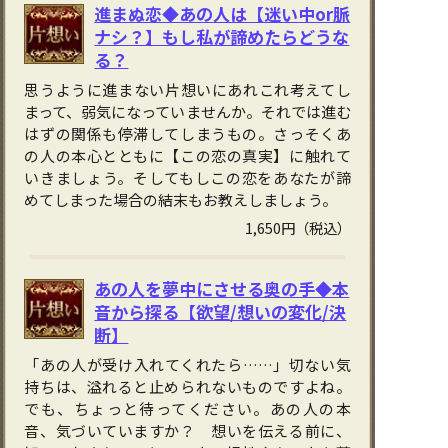
進まぬ恋◆あの人は【迷い中or脈
ナシ？】もし私が諦めたらどうな
る？
思うように進まない片想いにあれこれ考えてし
まって、弱気になっていませんか。それでは進む
はずの関係も停滞してしまうもの。さっそくあ
の人の本心とともに【この恋の真実】に触れて
いきましょう。そしてもしこの恋をあなたが諦
めてしまった場合の結末もお教えしましょう。
1,650円（税込）
あの人を夢中にさせる奥の手◆本
音から探る【欲望/想いの変化/決
断】
「あの人が受け入れてくれたら……」切ない気
持ちは、溢れると止められないものですよね。
でも、ちょっと待ってください。あの人の本
音、気づいていますか？ 想いを伝える前に、