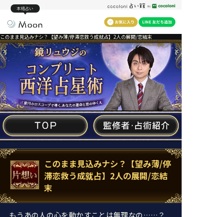
本格占い
このまま見込みナシ？【望み薄/停滞恋救う成就占】2人の展開/恋結末
このまま見込みナシ？【望み薄/停
滞恋救う成就占】2人の展開/恋結
末
もうあの人の心を動かすことは無理なの……？