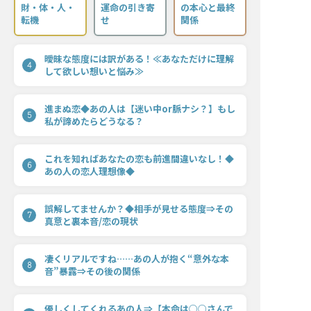
財・体・人・
運命の引き寄
の本心と最終
転機
せ
関係
曖昧な態度には訳がある！≪あなただけに理解
4
して欲しい想いと悩み≫
進まぬ恋◆あの人は【迷い中or脈ナシ？】もし
5
私が諦めたらどうなる？
これを知ればあなたの恋も前進間違いなし！◆
6
あの人の恋人理想像◆
誤解してませんか？◆相手が見せる態度⇒その
7
真意と裏本音/恋の現状
凄くリアルですね……あの人が抱く“意外な本
8
音”暴露⇒その後の関係
優しくしてくれるあの人⇒【本命は○○さんで