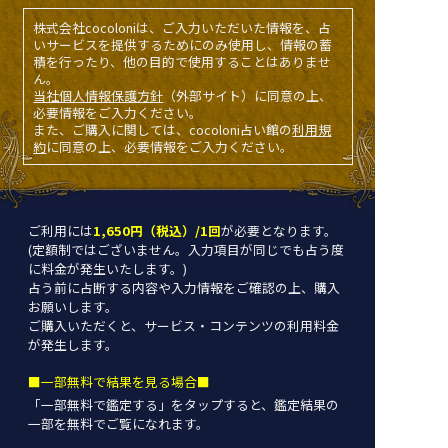
株式会社cocoloniは、ご入力いただいた情報を、占
いサービスを提供するためにのみ使用し、情報の蓄
積を行ったり、他の目的で使用することはありませ
ん。
当社個人情報保護方針
（外部サイト）に同意の上、
必要情報をご入力ください。
また、ご購入に関しては、cocoloni占い館の
利用規
約
に同意の上、必要情報をご入力ください。
ご利用には
1,650円（税込）/1回
が必要となります。
(定額制ではございません。入力項目が同じでも占う度
に料金が発生いたします。)
占う前に占断する内容や入力情報をご確認の上、購入
お願いします。
ご購入いただくと、サービス・コンテンツの利用料金
が発生します。
■一部無料で結果を見る場合■
「一部無料で鑑定する」を
タップ
すると、鑑定結果の
一部を無料でご覧になれます。