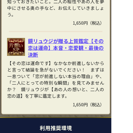
知っておきたいこと。二人の相性やあの人を夢
中にさせる奥の手など、お伝えしていきましょ
う。
1,650円（税込）
鏡リュウジが贈る上質鑑定【その
恋は運命】本音・恋愛観・最後の
決断
【その恋は運命です】なかなか前進しないから
と言って結論を急がないでください！ まずは
一息ついて「恋が前進しない本当の理由」や、
「二人にとっての特別な瞬間」を見てみません
か？ 鏡リュウジが【あの人の想いと、二人の
恋の道】を丁寧に鑑定します。
1,650円（税込）
利用推奨環境