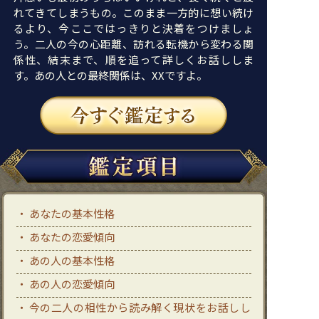
れてきてしまうもの。このまま一方的に想い続け
るより、今ここではっきりと決着をつけましょ
う。二人の今の心距離、訪れる転機から変わる関
係性、結末まで、順を追って詳しくお話ししま
す。あの人との最終関係は、XXですよ。
あなたの基本性格
あなたの恋愛傾向
あの人の基本性格
あの人の恋愛傾向
今の二人の相性から読み解く現状をお話しし