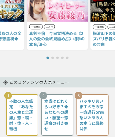
一部無料
二人用
一部無料
二人用
【あの人の全
真剣不倫｜今日覚悟決める《2
横濱山下の御母【あの人
ぎ恋霊視◆
人の愛の最終見極め占》相手の
ズバリ赤裸々鑑定】本音
本音/決心
の告白
このコンテンツの人気メニュー
1
2
3
不動の人気鑑
本当はどれく
ハッキリ言い
定！「あなた
らい好き？◆
ます≪その恋
の人生と全運
あなたへの想
一方通行or両
勢」恋・職・
い・願望〜恋
想い≫あの人
財・体・人・
運命の引き寄
の本心と最終
転機
せ
関係