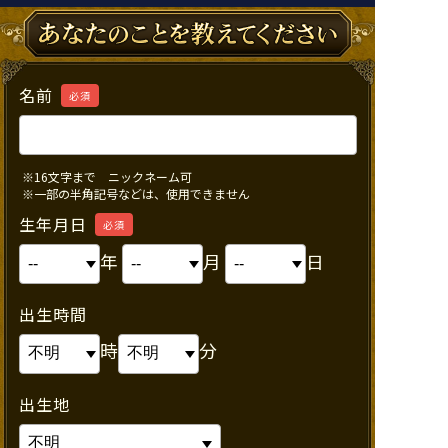
名前
必須
※16文字まで ニックネーム可
※一部の半角記号などは、使用できません
生年月日
必須
年
月
日
出生時間
時
分
出生地