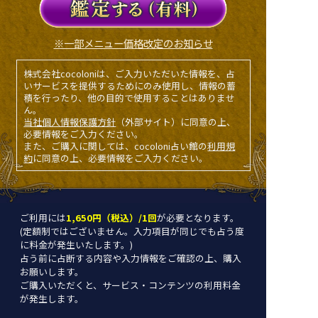
※一部メニュー価格改定のお知らせ
株式会社cocoloniは、ご入力いただいた情報を、占
いサービスを提供するためにのみ使用し、情報の蓄
積を行ったり、他の目的で使用することはありませ
ん。
当社個人情報保護方針
（外部サイト）に同意の上、
必要情報をご入力ください。
また、ご購入に関しては、cocoloni占い館の
利用規
約
に同意の上、必要情報をご入力ください。
ご利用には
1,650円（税込）/1回
が必要となります。
(定額制ではございません。入力項目が同じでも占う度
に料金が発生いたします。)
占う前に占断する内容や入力情報をご確認の上、購入
お願いします。
ご購入いただくと、サービス・コンテンツの利用料金
が発生します。