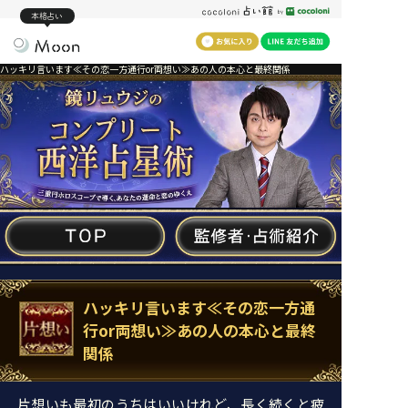
本格占い
ハッキリ言います≪その恋一方通行or両想い≫あの人の本心と最終関係
ハッキリ言います≪その恋一方通
行or両想い≫あの人の本心と最終
関係
片想いも最初のうちはいいけれど、長く続くと疲