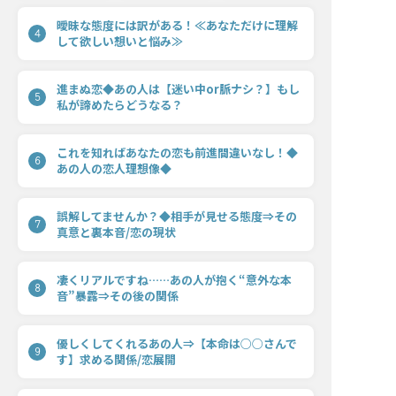
曖昧な態度には訳がある！≪あなただけに理解
4
して欲しい想いと悩み≫
進まぬ恋◆あの人は【迷い中or脈ナシ？】もし
5
私が諦めたらどうなる？
これを知ればあなたの恋も前進間違いなし！◆
6
あの人の恋人理想像◆
誤解してませんか？◆相手が見せる態度⇒その
7
真意と裏本音/恋の現状
凄くリアルですね……あの人が抱く“意外な本
8
音”暴露⇒その後の関係
優しくしてくれるあの人⇒【本命は○○さんで
9
す】求める関係/恋展開