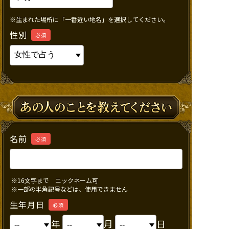
※生まれた場所に「一番近い地名」を選択してください。
性別
必須
名前
必須
※16文字まで ニックネーム可
※一部の半角記号などは、使用できません
生年月日
必須
年
月
日