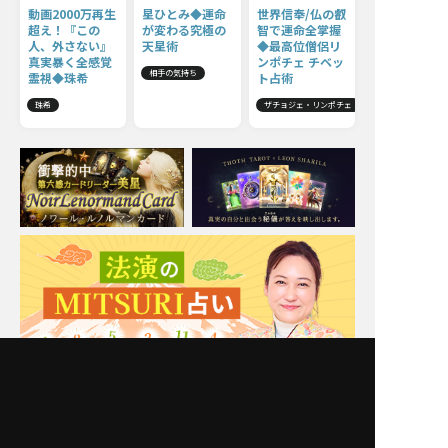
動画2000万再生
星ひとみ◆運命
世界信奉/仏の叡
超え！『この
が変わる究極の
智で運命全掌握
人、外さない』
天星術
◆最高位僧侶リ
真実暴く全感覚
ンポチェ チベッ
相手の気持ち
霊視◆珠希
ト占術
珠希
ザチョジェ・リンポチェ