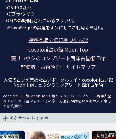
Android 5.0以降
iOS 10.0以降
＜ブラウザ＞
OSに標準搭載されているブラウザ。
※JavaScriptの設定をオンにしてご利用ください。
特定商取引法に基づく表記
|
cocoloni占い館 Moon Top
|
|
鏡リュウジのコンプリート西洋占星術
Top
|
|
監修者・占術紹介
|
サイトマップ
|
人気の占いを集めた占いポータルサイトcocoloni占い館
Moon｜
鏡リュウジのコンプリート西洋占星術
cocoloni占い館 Moon Top
>
鏡リュウジのコンプリート西洋占星
術
> ハッキリ言います≪その恋一方通行or両想い≫あの人の本心
と最終関係
あなたへのおすすめ