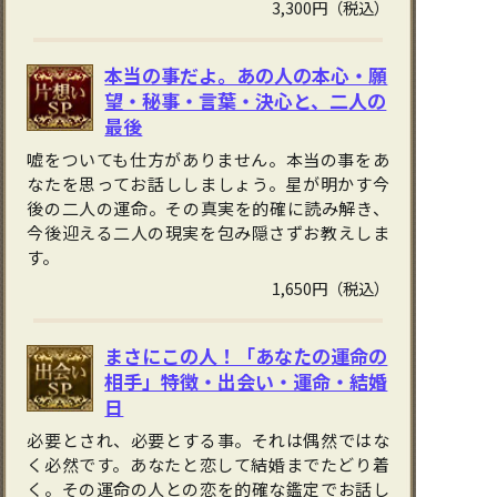
3,300円（税込）
本当の事だよ。あの人の本心・願
望・秘事・言葉・決心と、二人の
最後
嘘をついても仕方がありません。本当の事をあ
なたを思ってお話ししましょう。星が明かす今
後の二人の運命。その真実を的確に読み解き、
今後迎える二人の現実を包み隠さずお教えしま
す。
1,650円（税込）
まさにこの人！「あなたの運命の
相手」特徴・出会い・運命・結婚
日
必要とされ、必要とする事。それは偶然ではな
く必然です。あなたと恋して結婚までたどり着
く。その運命の人との恋を的確な鑑定でお話し