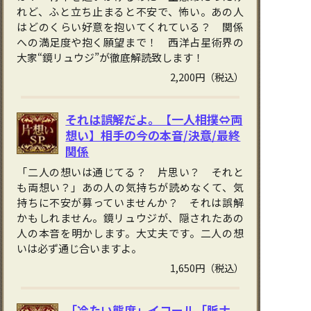
れど、ふと立ち止まると不安で、怖い。あの人
はどのくらい好意を抱いてくれている？ 関係
への満足度や抱く願望まで！ 西洋占星術界の
大家“鏡リュウジ”が徹底解読致します！
2,200円（税込）
それは誤解だよ。【一人相撲⇔両
想い】相手の今の本音/決意/最終
関係
「二人の想いは通じてる？ 片思い？ それと
も両想い？」あの人の気持ちが読めなくて、気
持ちに不安が募っていませんか？ それは誤解
かもしれません。鏡リュウジが、隠されたあの
人の本音を明かします。大丈夫です。二人の想
いは必ず通じ合いますよ。
1,650円（税込）
「冷たい態度」イコール「脈ナ