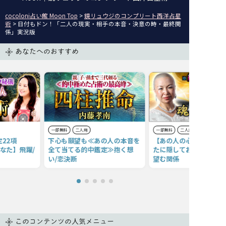
cocoloni占い館 Moon Top
>
鏡リュウジのコンプリート西洋占星
術
> 日付もドン！「二人の現実・相手の本音・決意の時・最終関
係」実況版
あなたへのおすすめ
一部無料
二人用
一部無料
二人用
22項
下心も願望も≪あの人の本音を
【あの人の心を強制開示
あなた】飛躍/
全て当てる的中鑑定≫抱く想
たに隠しておきたい想い/
い/恋決断
望む関係
このコンテンツの人気メニュー