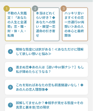
1
2
3
不動の人気鑑
本当はどれく
ハッキリ言い
定！「あなた
らい好き？◆
ます≪その恋
の人生と全運
あなたへの想
一方通行or両
勢」恋・職・
い・願望〜恋
想い≫あの人
財・体・人・
運命の引き寄
の本心と最終
転機
せ
関係
曖昧な態度には訳がある！≪あなただけに理解
4
して欲しい想いと悩み≫
進まぬ恋◆あの人は【迷い中or脈ナシ？】もし
5
私が諦めたらどうなる？
これを知ればあなたの恋も前進間違いなし！◆
6
あの人の恋人理想像◆
誤解してませんか？◆相手が見せる態度⇒その
7
真意と裏本音/恋の現状