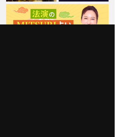
Moonの注目占い
New
一部無料
二人用
一部無料
二人用
あの人も本当に悩んでま
【脈アリだった恋】最近
す【あなたとの恋に対す
そっけないあの人が、今
る決心】告白⇒恋結末
夢中な異性/恋の結末