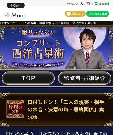
本格占い
日付もドン！「二人の現実・相手の本音・決意の時・最終関係」実況版
日付もドン！「二人の現実・相手
の本音・決意の時・最終関係」実
況版
日が必ず昇り、月が満ち欠けをするように全ての