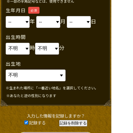
※一部の半角記号などは、使用できません
生年月日
必須
年
月
日
出生時間
時
分
出生地
※生まれた場所に「一番近い地名」を選択してください。
※あなたと逆の性別になります
入力した情報を記録しますか？
記録する