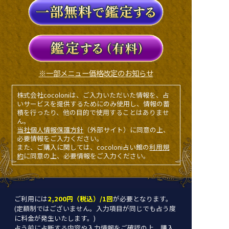
※一部メニュー価格改定のお知らせ
株式会社cocoloniは、ご入力いただいた情報を、占
いサービスを提供するためにのみ使用し、情報の蓄
積を行ったり、他の目的で使用することはありませ
ん。
当社個人情報保護方針
（外部サイト）に同意の上、
必要情報をご入力ください。
また、ご購入に関しては、cocoloni占い館の
利用規
約
に同意の上、必要情報をご入力ください。
ご利用には
2,200円（税込）/1回
が必要となります。
(定額制ではございません。入力項目が同じでも占う度
に料金が発生いたします。)
占う前に占断する内容や入力情報をご確認の上、購入