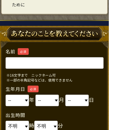
ために
名前
必須
※16文字まで ニックネーム可
※一部の半角記号などは、使用できません
生年月日
必須
年
月
日
出生時間
時
分