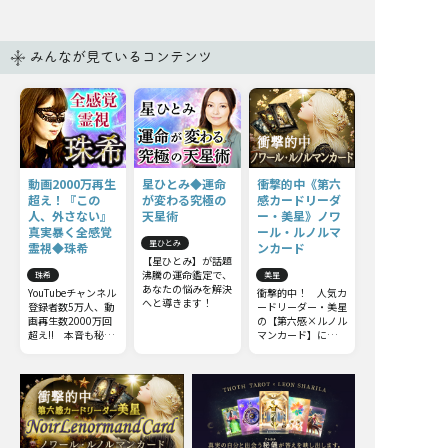
みんなが見ているコンテンツ
動画2000万再生
星ひとみ◆運命
衝撃的中《第六
超え！『この
が変わる究極の
感カードリーダ
人、外さない』
天星術
ー・美星》ノワ
真実暴く全感覚
ール・ルノルマ
星ひとみ
霊視◆珠希
ンカード
【星ひとみ】が話題
沸騰の運命鑑定で、
珠希
美星
あなたの悩みを解決
YouTubeチャンネル
衝撃的中！ 人気カ
へと導きます！
登録者数5万人、動
ードリーダー・美星
画再生数2000万回
の【第六感×ルノル
超え!! 本音も秘密
マンカード】による
も何もかも……触
禁断の的中鑑定
れてはいけない部分
までズバッと暴いて
しまう全感覚霊視を
ご体感下さい。