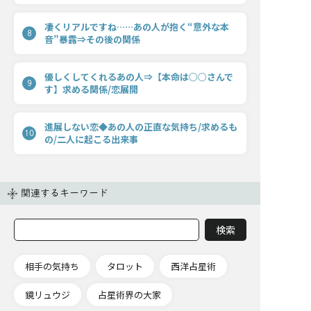
凄くリアルですね……あの人が抱く“意外な本
8
音”暴露⇒その後の関係
優しくしてくれるあの人⇒【本命は○○さんで
9
す】求める関係/恋展開
進展しない恋◆あの人の正直な気持ち/求めるも
10
の/二人に起こる出来事
関連するキーワード
相手の気持ち
タロット
西洋占星術
鏡リュウジ
占星術界の大家