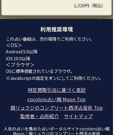
1,320円（税込）
利用推奨環境
この占い番組は、次の環境でご利用ください。
＜OS＞
Android 5.0以降
iOS 10.0以降
＜ブラウザ＞
OSに標準搭載されているブラウザ。
※JavaScriptの設定をオンにしてご利用ください。
特定商取引法に基づく表記
|
cocoloni占い館 Moon Top
|
|
鏡リュウジのコンプリート西洋占星術
Top
|
|
監修者・占術紹介
|
サイトマップ
|
人気の占いを集めた占いポータルサイトcocoloni占い館
Moon｜
鏡リュウジのコンプリート西洋占星術