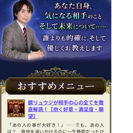
鏡リュウジが相手の心の全てを徹
底解読！【抱く好意・満足度・願
望】
「あの人の事が大好き！」……でも、あの人
は？ 背中を追いかけるのに一生懸命だったけ