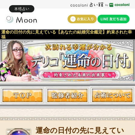
本格占い
運命の日付の先に見えている【あなたの結婚完全鑑定】約束された幸
福
運命の日付の先に見えてい
る【あなたの結婚完全鑑
定】約束された幸福
全メニューを一部無料でご利用いただけます。
運命の日付の先に見えている約束された幸