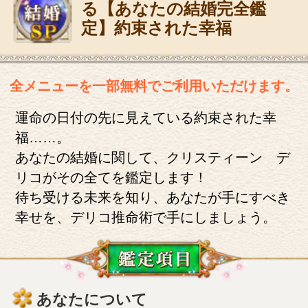
福……。
あなたの結婚に関して、クリスティーン デ
リコがその全てを鑑定します！
待ち受ける未来を知り、あなたが手にすべき
幸せを、デリコ推命術で手にしましょう。
あなたについて
あなたの十二星
あなたの裏十二星
あなたの基本性格
あなたの隠れた本質
あなたの運命の輪
今日、今月、今年の運勢
あなたに約束された3ヶ月後の運命
もう心配しなくて大丈夫！「あなた
に約束された結婚の全貌」