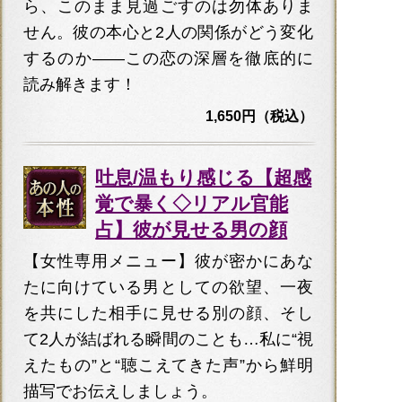
ら、このまま見過ごすのは勿体ありま
せん。彼の本心と2人の関係がどう変化
するのか――この恋の深層を徹底的に
読み解きます！
1,650円（税込）
吐息/温もり感じる【超感
覚で暴く◇リアル官能
占】彼が見せる男の顔
【女性専用メニュー】彼が密かにあな
たに向けている男としての欲望、一夜
を共にした相手に見せる別の顔、そし
て2人が結ばれる瞬間のことも…私に“視
えたもの”と“聴こえてきた声”から鮮明
描写でお伝えしましょう。