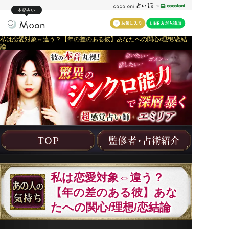
本格占い
私は恋愛対象⇔違う？【年の差のある彼】あなたへの関心/理想/恋結
論
私は恋愛対象⇔違う？
【年の差のある彼】あな
たへの関心/理想/恋結論