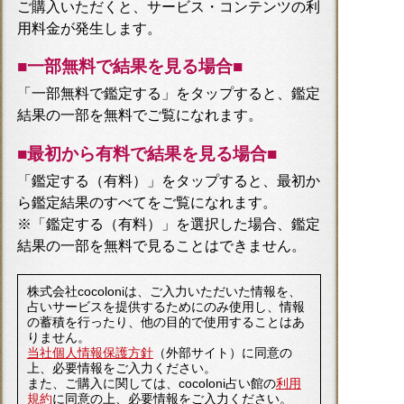
ご購入いただくと、サービス・コンテンツの利
用料金が発生します。
■一部無料で結果を見る場合■
「一部無料で鑑定する」を
タップ
すると、鑑定
結果の一部を無料でご覧になれます。
■最初から有料で結果を見る場合■
「鑑定する（有料）」を
タップ
すると、最初か
ら鑑定結果のすべてをご覧になれます。
※「鑑定する（有料）」を選択した場合、鑑定
結果の一部を無料で見ることはできません。
株式会社cocoloniは、ご入力いただいた情報を、
占いサービスを提供するためにのみ使用し、情報
の蓄積を行ったり、他の目的で使用することはあ
りません。
当社個人情報保護方針
（外部サイト）に同意の
上、必要情報をご入力ください。
また、ご購入に関しては、cocoloni占い館の
利用
規約
に同意の上、必要情報をご入力ください。