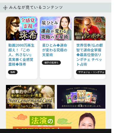
みんなが見ているコンテンツ
動画2000万再生
星ひとみ◆運命
世界信奉/仏の叡
超え！『この
が変わる究極の
智で運命全掌握
人、外さない』
天星術
◆最高位僧侶リ
真実暴く全感覚
ンポチェ チベッ
相手の気持ち
霊視◆珠希
ト占術
珠希
ザチョジェ・リンポチェ