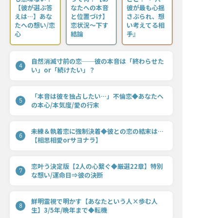
【彼が選ぶ答
なたへの本音
彼が最も心揺
えは…】あな
と位置づけ】
さぶられ、想
たへの想い/恋
恋状況〜下す
い考えてる相
心
結論
手』
自然消滅寸前の恋──彼の本音は「終わらせた
4
い」or「続けたい」？
「本音は彼を独占したい…」不倫恋◆あなたへ
5
の本心/本気度/愛の行末
未練＆執着恋に強制決着◆彼との恋の結末は…
6
【相思相愛orサヨナラ】
恋叶う決定版【2人の心繋ぐ◆厳選22章】特別
7
な想い/運命日⇒彼の決断
鮮明霊視で明かす【あなたという人×歩む人
8
生】3/5年/晩年まで◆転機