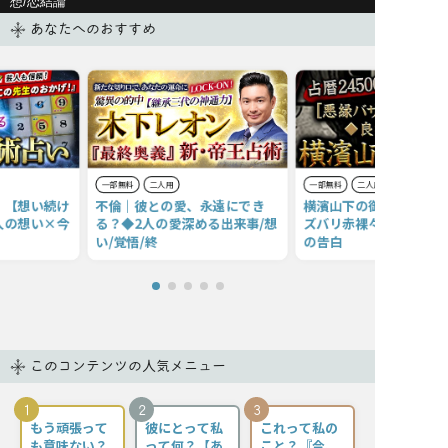
想/恋結論
あなたへのおすすめ
一部無料
二人用
一部無料
二人用
。【想い続け
不倫｜彼との愛、永遠にでき
横濱山下の御母【あの人
人の想い×今
る？◆2人の愛深める出来事/想
ズバリ赤裸々鑑定】本音
い/覚悟/終
の告白
このコンテンツの人気メニュー
1
2
3
もう頑張って
彼にとって私
これって私の
も意味ない？
って何？【あ
こと？『今、