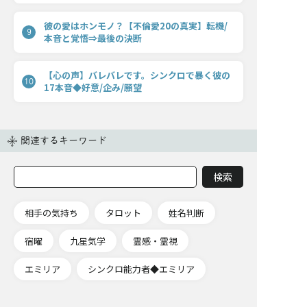
彼の愛はホンモノ？【不倫愛20の真実】転機/
9
本音と覚悟⇒最後の決断
【心の声】バレバレです。シンクロで暴く彼の
10
17本音◆好意/企み/願望
関連するキーワード
相手の気持ち
タロット
姓名判断
宿曜
九星気学
霊感・霊視
エミリア
シンクロ能力者◆エミリア