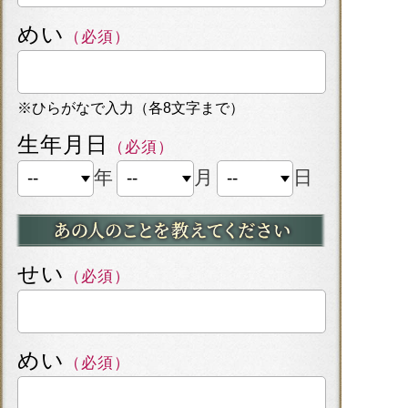
めい
（必須）
※ひらがなで入力（各8文字まで）
生年月日
（必須）
年
月
日
せい
（必須）
めい
（必須）