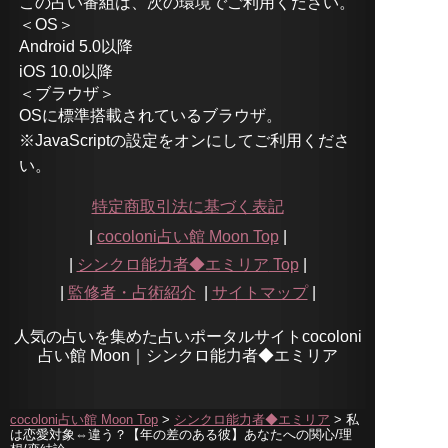
この占い番組は、次の環境でご利用ください。
＜OS＞
Android 5.0以降
iOS 10.0以降
＜ブラウザ＞
OSに標準搭載されているブラウザ。
※JavaScriptの設定をオンにしてご利用くださ
い。
特定商取引法に基づく表記
|
cocoloni占い館 Moon Top
|
|
シンクロ能力者◆エミリア
Top
|
|
監修者・占術紹介
|
サイトマップ
|
人気の占いを集めた占いポータルサイトcocoloni
占い館 Moon｜
シンクロ能力者◆エミリア
cocoloni占い館 Moon Top
>
シンクロ能力者◆エミリア
> 私
は恋愛対象⇔違う？【年の差のある彼】あなたへの関心/理