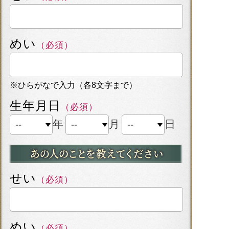
めい
（必須）
※ひらがなで入力（各8文字まで）
生年月日
（必須）
年
月
日
せい
（必須）
めい
（必須）