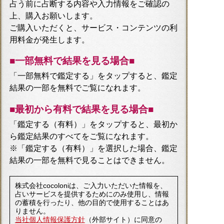
占う前に占断する内容や入力情報をご確認の
上、購入お願いします。
ご購入いただくと、サービス・コンテンツの利
用料金が発生します。
■一部無料で結果を見る場合■
「一部無料で鑑定する」を
タップ
すると、鑑定
結果の一部を無料でご覧になれます。
■最初から有料で結果を見る場合■
「鑑定する（有料）」を
タップ
すると、最初か
ら鑑定結果のすべてをご覧になれます。
※「鑑定する（有料）」を選択した場合、鑑定
結果の一部を無料で見ることはできません。
株式会社cocoloniは、ご入力いただいた情報を、
占いサービスを提供するためにのみ使用し、情報
の蓄積を行ったり、他の目的で使用することはあ
りません。
当社個人情報保護方針
（外部サイト）に同意の