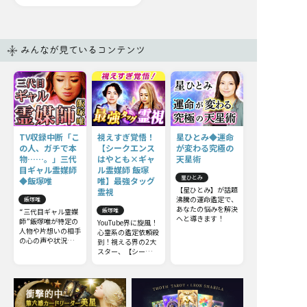
みんなが見ているコンテンツ
TV収録中断「こ
視えすぎ覚悟！
星ひとみ◆運命
の人、ガチで本
【シークエンス
が変わる究極の
物……。」三代
はやとも×ギャ
天星術
目ギャル霊媒師
ル霊媒師 飯塚
星ひとみ
◆飯塚唯
唯】最強タッグ
【星ひとみ】が話題
霊視
沸騰の運命鑑定で、
飯塚唯
あなたの悩みを解決
“三代目ギャル霊媒
飯塚唯
へと導きます！
師”飯塚唯が特定の
YouTube界に旋風！
人物や片想いの相手
心霊系の鑑定依頼殺
の心の声や状況も、
到！視える界の2大
具体的にズバリと当
スター、【シークエ
てます！
ンスはやとも】
×【ギャル霊媒師
飯塚唯】最強タッグ
によるW視点のコラ
ボ霊視鑑定をリアル