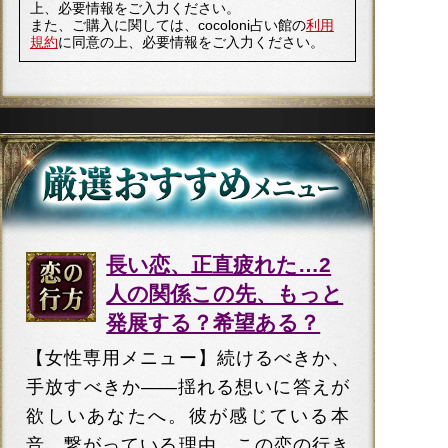
上、必要情報をご入力ください。
また、ご購入に関しては、cocoloni占い館の
利用
規約
に同意の上、必要情報をご入力ください。
長い恋、正直疲れた…2
人の関係この先、もっと
発展する？希望ある？
【女性専用メニュー】続けるべきか、
手放すべきか――揺れる想いに答えが
欲しいあなたへ。彼が感じている本
音、繋がっている理由、この恋の行き