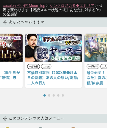
cocoloni占い館 Moon Top
>
シンクロ能力者◆エミリア
> 状
況は変わります【既読スルー状態の彼】あなたに対する9つ
の全感情
あなたへのおすすめ
一部無料
二人用
一部無料
二人用
え【誕生日が
不倫特別霊視【20XX年●月▲
号泣必至！【コレが彼の
”感情】思
日の決着】あの人の想い/決意/
なた】真のポジション/
二人の行方
値/依存度
このコンテンツの人気メニュー