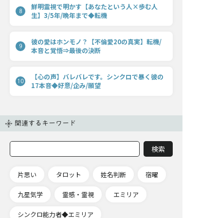
鮮明霊視で明かす【あなたという人×歩む人
8
生】3/5年/晩年まで◆転機
彼の愛はホンモノ？【不倫愛20の真実】転機/
9
本音と覚悟⇒最後の決断
【心の声】バレバレです。シンクロで暴く彼の
10
17本音◆好意/企み/願望
関連するキーワード
片思い
タロット
姓名判断
宿曜
九星気学
霊感・霊視
エミリア
シンクロ能力者◆エミリア