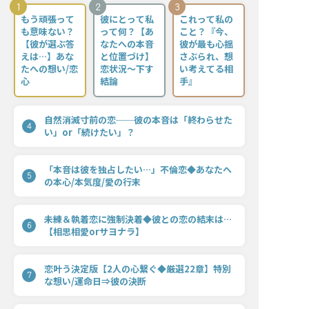
1
2
3
もう頑張って
彼にとって私
これって私の
も意味ない？
って何？【あ
こと？『今、
【彼が選ぶ答
なたへの本音
彼が最も心揺
えは…】あな
と位置づけ】
さぶられ、想
たへの想い/恋
恋状況〜下す
い考えてる相
心
結論
手』
自然消滅寸前の恋──彼の本音は「終わらせた
4
い」or「続けたい」？
「本音は彼を独占したい…」不倫恋◆あなたへ
5
の本心/本気度/愛の行末
未練＆執着恋に強制決着◆彼との恋の結末は…
6
【相思相愛orサヨナラ】
恋叶う決定版【2人の心繋ぐ◆厳選22章】特別
7
な想い/運命日⇒彼の決断