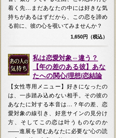
着く先…まだあなたの中には好きな気
持ちがあるはずだから、この恋を諦め
る前に、彼の心を覗いてみませんか？
1,650円（税込）
私は恋愛対象⇔違う？
【年の差のある彼】あな
たへの関心/理想/恋結論
【女性専用メニュー】好きになったの
は、一歩踏み込めない相手。その彼の
あなたに対する本音は…？年の差、恋
愛対象の線引き、好意サインの見分け
方、そしてこの恋は叶うものなのか
――進展を望むあなたに必要な“心の読