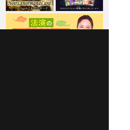
に再現！
Moonの注目占い
New
一部無料
二人用
一部無料
二人用
あの人も本当に悩んでま
覚悟が決まってからお読
す【あなたとの恋に対す
みください◆今のあの人