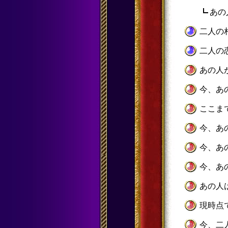
あの
二人の
二人の
あの人
今、あ
ここま
今、あ
今、あ
今、あ
あの人
現時点
今、二