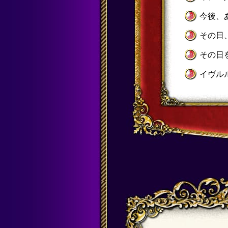
今後、
その日
その日
イヴル