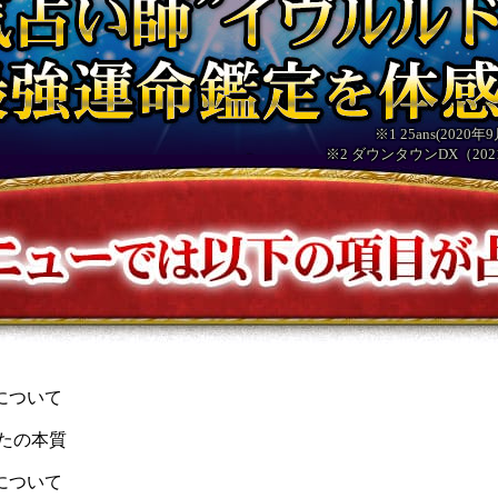
※1 25ans(20
※2 ダウンタウンDX（20
について
たの本質
について