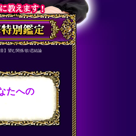
音】望む関係/欲/恋結論
なたへの