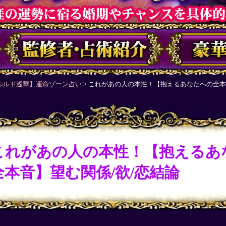
ルルド遙華】運命ゾーン占い
> これがあの人の本性！【抱えるあなたへの全本
これがあの人の本性！【抱えるあ
全本音】望む関係/欲/恋結論