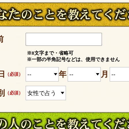
前
※8文字まで・省略可
※一部の半角記号などは、使用できません
日
年
月
（必須）
別
（必須）