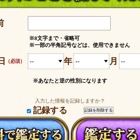
前
※8文字まで・省略可
※一部の半角記号などは、使用できません
日
年
月
（必須）
※あなたと逆の性別になります
入力した情報を記録しますか？
記録する