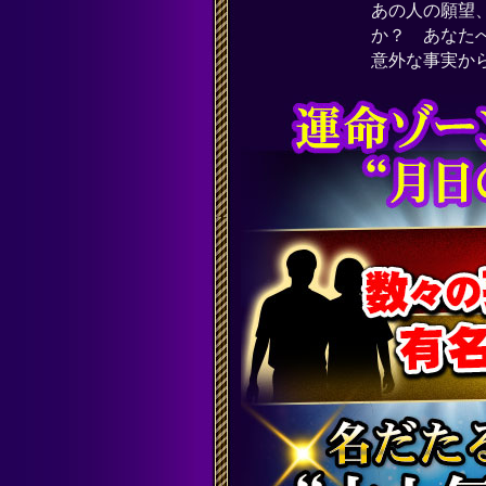
あの人の願望
か？ あなた
意外な事実か