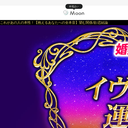
本格占い
これがあの人の本性！【抱えるあなたへの全本音】望む関係/欲/恋結論