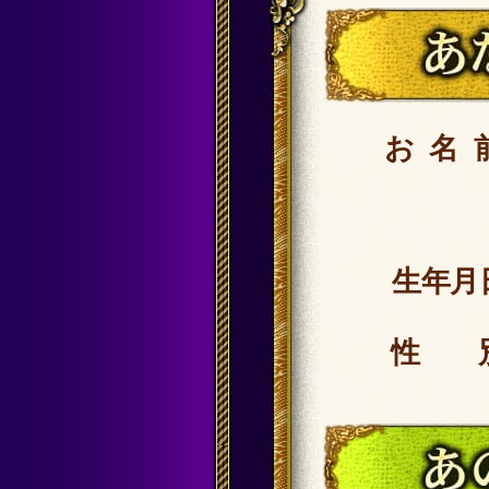
お名
生年月
性