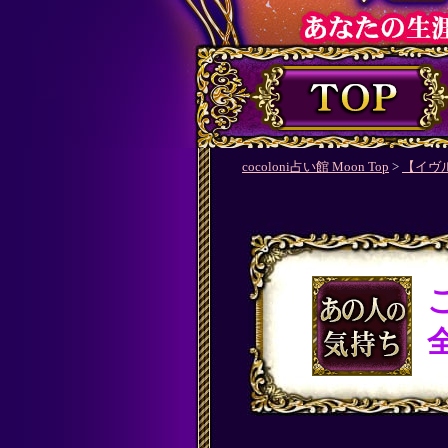
cocoloni占い館 Moon Top
>
【イヴ