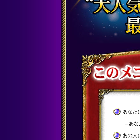
あなた
あな
あの人