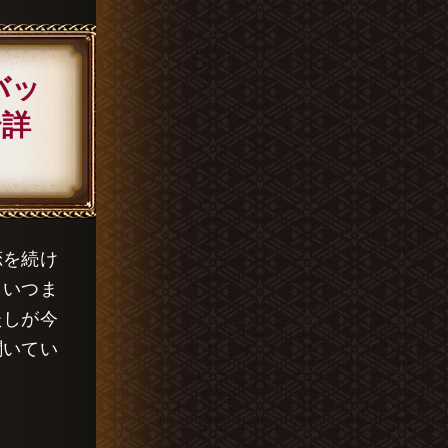
バッ
〜詳
恋を続け
、いつま
たしが今
聞いてい