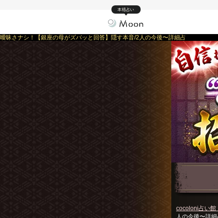
本格占い
曖昧さナシ！【銀座の母がズバッと回答】隠す本音/2人の今後〜詳細占
cocoloni占い館 
人の今後〜詳細