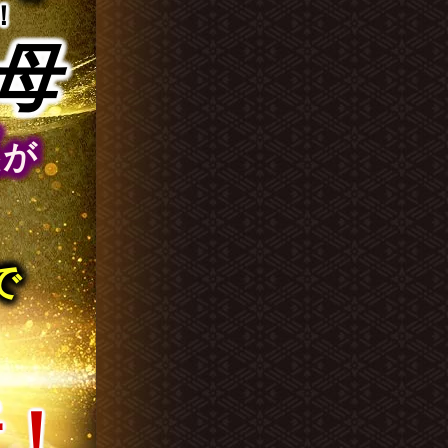
！
母
惠
が
で
断！