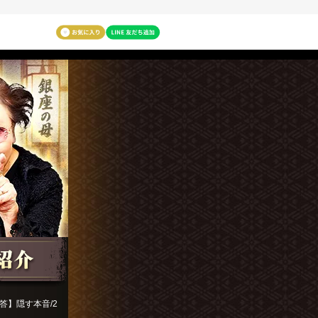
答】隠す本音/2