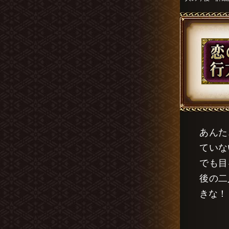
あんた
ていな
でも目
後の二
きな！