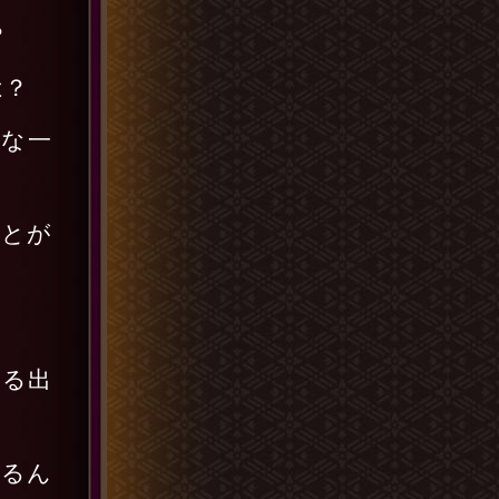
？
は？
な一
ことが
なる出
いるん