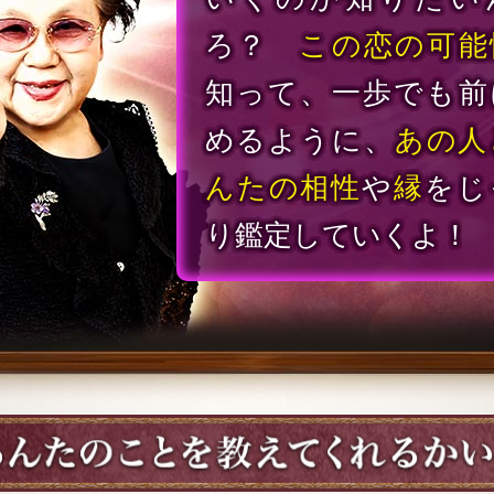
ろ？
この恋の可能
知って、一歩でも前
めるように、
あの人
んたの相性
や
縁
をじ
り鑑定していくよ！