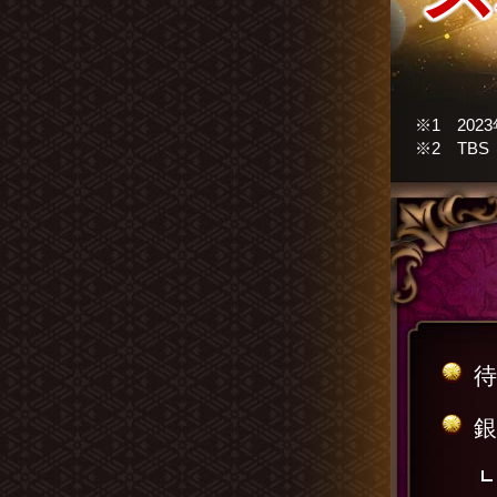
※1 2023
※2 TB