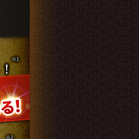
※1
年！
※2