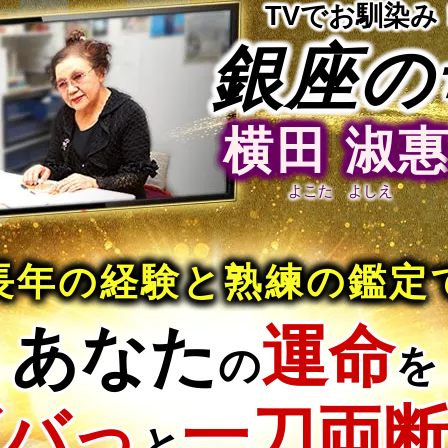
TVでお馴染み
銀座の
横田 淑
よこた よしえ
長年の経験と熟練の鑑定
あなた
運命
の
を
ズバっ
一刀両
と