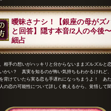
曖昧さナシ！【銀座の母がズ
と回答】隠す本音/2人の今後
細占
、相手の想いがハッキリと分からないままズルズルと
いかい？ 真実を知るのが怖い気持ちもわかるけれど
を背けていたら実る恋も手遅れになっちまうよ！ あ
人の恋の可能性について詳しく教えるから、覚悟して