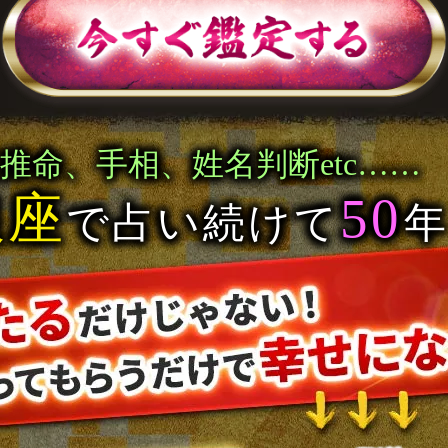
推命、手相、姓名判断etc……
銀座
50
で占い続けて