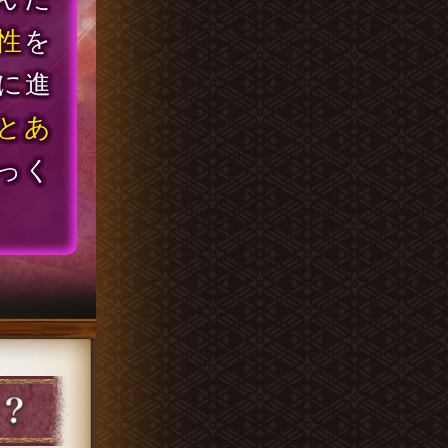
性
を
に進
とあ
っく