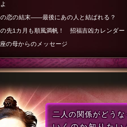
だよ
この恋の結末――最後にあの人と結ばれる？
の先1カ月も順風満帆！ 招福吉凶カレンダー
銀座の母からのメッセージ
二人の関係がどうな
いくのか知りたい