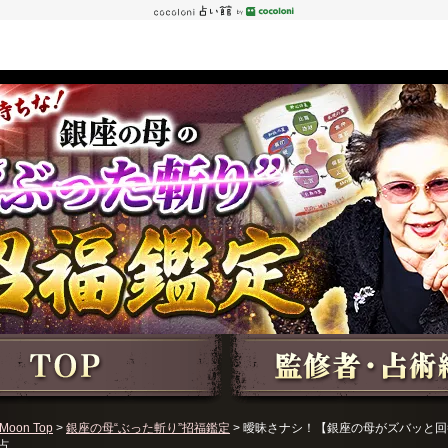
Moon Top
>
銀座の母“ぶった斬り”招福鑑定
> 曖昧さナシ！【銀座の母がズバッと回
占