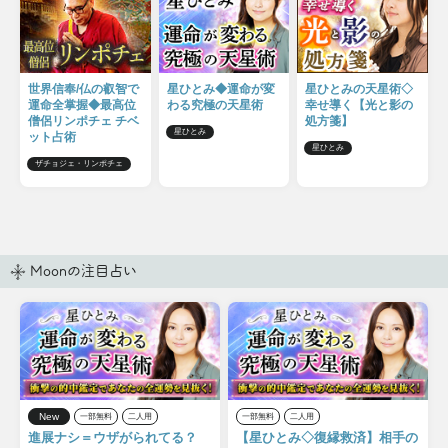
世界信奉/仏の叡智で
星ひとみ◆運命が変
星ひとみの天星術◇
運命全掌握◆最高位
わる究極の天星術
幸せ導く【光と影の
僧侶リンポチェ チベ
処方箋】
星ひとみ
ット占術
星ひとみ
ザチョジェ・リンポチェ
Moonの注目占い
New
一部無料
二人用
一部無料
二人用
進展ナシ＝ウザがられてる？
【星ひとみ◇復縁救済】相手の