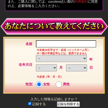
また、ご購入に関しては、cocoloni占い館の
利用規約
に同意
の上、必要情報をご入力ください。
名前
※全角16文字まで・必須（ニックネーム可）
※一部の半角記号などは、使用できません
年
生年月日
月
日
※必須（年・月・日）
女性
男性
性別
入力した情報を記録しますか？
記録する