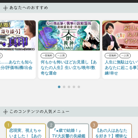
あなたへのおすすめ
用
一部無料
一人用
一部無料
一人用
生……あなたも知ら
何もかも怖いほどお見通し【あ
人生に無駄はない
分/評価/転機/出会
なたの人生】生い立ち/晩年/数
あなたに起こる事
奇な運命
練/幸せ
このコンテンツの人気メニュー
1
2
3
恋現実、視えちゃ
『●歳で結婚！』
【あの人はあなた
いました！【あの
TV大反響の良縁鑑
を好き？】曖昧な