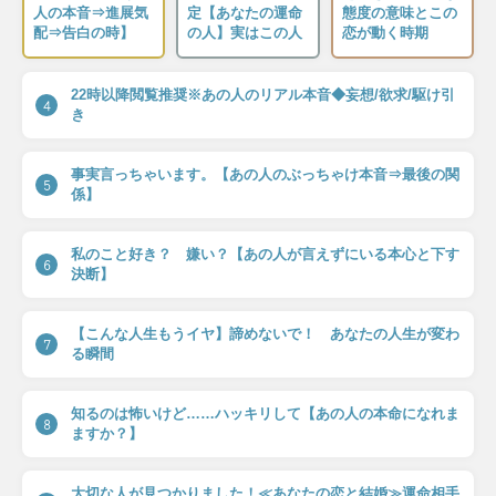
人の本音⇒進展気
定【あなたの運命
態度の意味とこの
配⇒告白の時】
の人】実はこの人
恋が動く時期
22時以降閲覧推奨※あの人のリアル本音◆妄想/欲求/駆け引
4
き
事実言っちゃいます。【あの人のぶっちゃけ本音⇒最後の関
5
係】
私のこと好き？ 嫌い？【あの人が言えずにいる本心と下す
6
決断】
【こんな人生もうイヤ】諦めないで！ あなたの人生が変わ
7
る瞬間
知るのは怖いけど……ハッキリして【あの人の本命になれま
8
ますか？】
大切な人が見つかりました！≪あなたの恋と結婚≫運命相手