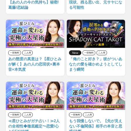
【あの人の今の気持ち】秘密/
現状、残る思い出、元サヤにな
葛藤/恋結論
る可能性
New
一部無料
二人用
一部無料
二人用
あの態度の真意は？【星ひとみ
「俺のこと好き？」彼がついあ
が解く】あの人の恋現状×裏本
なたの愛を確かめようとしてし
音×本気度
まう瞬間
一部無料
二人用
一部無料
二人用
≪星ひとみがガチ占い！≫2人
もう我慢しないで。【先が見え
の全相性◆徹底鑑定〜恋愛/心
ない不倫関係】相手の本音と思