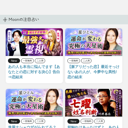
を手に入れましょう。
ょう。
シンペロンはやぶさが登
場！
Moonの注目占い
New
一部無料
二人用
一部無料
二人用
あの人も本当に悩んでます【あ
【脈アリだった恋】最近そっけ
なたとの恋に対する決心】告白
ないあの人が、今夢中な異性/
⇒恋結末
恋の結末
New
New
一部無料
二人用
一部無料
二人用
進展ナシ＝ウザがられてる？
前触れはあったはずよ。あの人