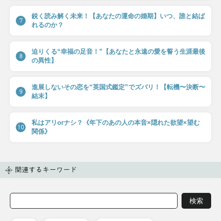
鋭く読み解く未来！【あなたの運命の婚期】いつ、誰と結ば
7
れるのか？
迫りくる“幸福の足音！”【あなたと永遠の愛を誓う生涯最後
8
の異性】
進展しないその恋を“英国式鑑定”でズバリ！【転機〜決断〜
9
結末】
私はアリorナシ？《年下のあの人の本音×隠れた欲望×望む
10
関係》
関連するキーワード