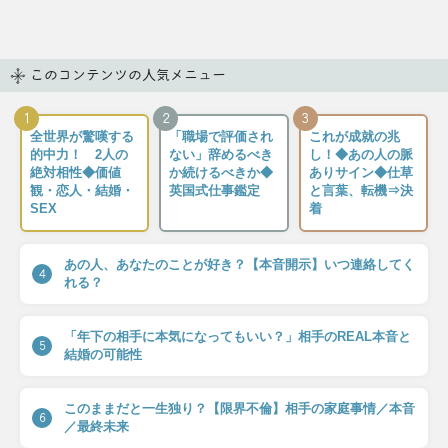
このコンテンツの人気メニュー
1
2
3
全世界が驚嘆する
「職場で評価され
これが成就の兆
的中力！ 2人の
ない」辞めるべき
し！◆あの人の脈
絶対相性◆価値
か続けるべきか◆
ありサイン◆仕草
観・恋人・結婚・
英国式仕事鑑定
と言葉、転機⇒決
SEX
着
あの人、あなたのことが好き？【本音開示】いつ連絡してく
4
れる？
「年下の相手に本気になってもいい？」相手のREAL本音と
5
結婚の可能性
このままだと一生独り？【限界不倫】相手の家庭事情／本音
6
／最終未来