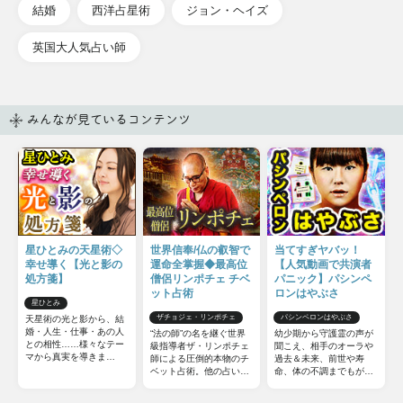
結婚
西洋占星術
ジョン・ヘイズ
英国大人気占い師
みんなが見ているコンテンツ
星ひとみの天星術◇
世界信奉/仏の叡智で
当てすぎヤバッ！
幸せ導く【光と影の
運命全掌握◆最高位
【人気動画で共演者
処方箋】
僧侶リンポチェ チベ
パニック】パシンペ
ット占術
ロンはやぶさ
星ひとみ
ザチョジェ・リンポチェ
パシンペロンはやぶさ
天星術の光と影から、結
婚・人生・仕事・あの人
“法の師”の名を継ぐ世界
幼少期から守護霊の声が
との相性……様々なテー
級指導者ザ・リンポチェ
聞こえ、相手のオーラや
マから真実を導きま
師による圧倒的本物のチ
過去＆未来、前世や寿
す！ 今からでも遅くは
ベット占術。他の占いと
命、体の不調までもが視
ありません。さらに運命
は一線を画すチベット占
えるという能力を持つ、
を切り開き、幸せな未来
術の極意をお伝えしまし
スピリチュアル芸人・パ