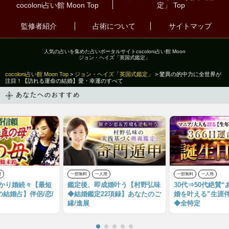
cocoloni占い館 Moon Top
定」
Top
監修者紹介
占術について
サイトマップ
人気の占いを集めた占いポータルサイトcocoloni占い館 Moon
ジョン・ヘイズ「英国式鑑定」
cocoloni占い館 Moon Top
>
ジョン・ヘイズ「英国式鑑定」
> 驚異の的中力に全世界が
注目！【訪れる運命の結婚】愛・幸運のすべて
あなたへのおすすめ
用
一部無料
一人用
一部無料
一人用
授かり婚続々【最短
鑑定後、即成婚叶う【村野弘味
30代⇒50代絶賛
の結婚占】伴侶/恋/
◆結婚鑑定22項録】あなたのご
婚を叶える”生涯
縁/進展
◆全特定