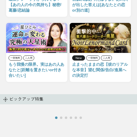
【あの人の今の気持ち】秘密/
が出した答えは[あなたとの恋
葛藤/恋結論
or別の道]
New
一部無料
二人用
一部無料
二人用
もう我慢の限界。実はあの人あ
止まったままの恋【彼のリアル
なたと[距離を置きたいor付き
な本音】望む関係/告白/進展へ
合いたい]
の決定打
ピックアップ特集