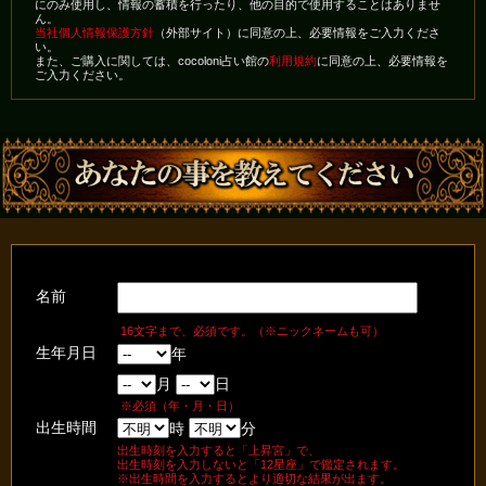
にのみ使用し、情報の蓄積を行ったり、他の目的で使用することはありませ
ん。
当社個人情報保護方針
（外部サイト）に同意の上、必要情報をご入力くださ
い。
また、ご購入に関しては、cocoloni占い館の
利用規約
に同意の上、必要情報を
ご入力ください。
名前
16文字まで、必須です。（※ニックネームも可）
生年月日
年
月
日
※必須（年・月・日）
出生時間
時
分
出生時刻を入力すると「上昇宮」で、
出生時刻を入力しないと「12星座」で鑑定されます。
※出生時間を入力するとより適切な結果が出ます。