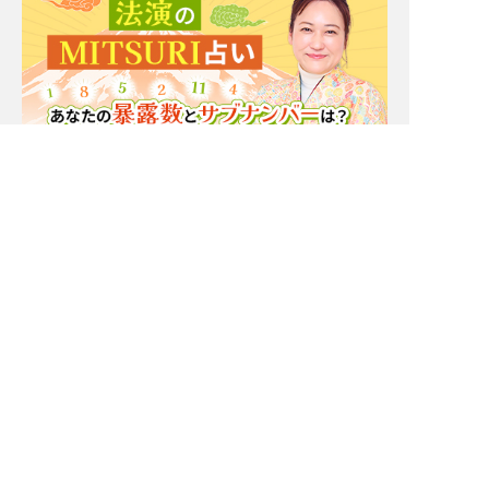
Moonの注目占い
一部無料
二人用
一部無料
二人用
もう我慢の限界。実はあ
厳しいことも言うけん
の人あなたと[距離を置
ね！【一定距離⇒進展ナ
きたいor付き合いたい]
シ】相手の本心/恋結論