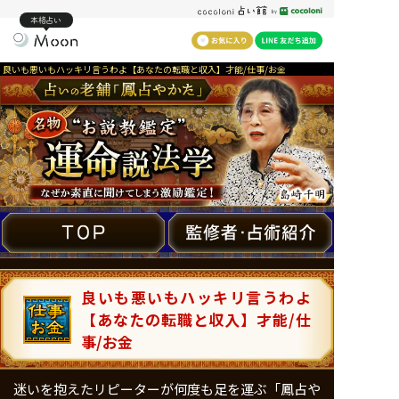
本格占い
良いも悪いもハッキリ言うわよ【あなたの転職と収入】才能/仕事/お金
良いも悪いもハッキリ言うわよ
【あなたの転職と収入】才能/仕
事/お金
迷いを抱えたリピーターが何度も足を運ぶ「鳳占や