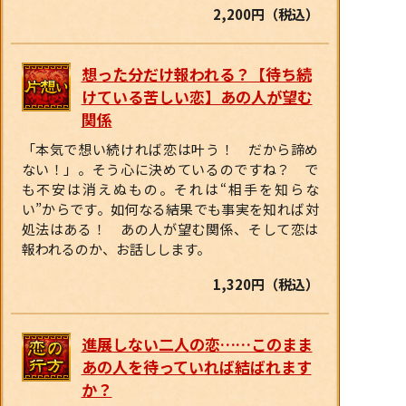
2,200円（税込）
想った分だけ報われる？【待ち続
けている苦しい恋】あの人が望む
関係
「本気で想い続ければ恋は叶う！ だから諦め
ない！」。そう心に決めているのですね？ で
も不安は消えぬもの。それは“相手を知らな
い”からです。如何なる結果でも事実を知れば対
処法はある！ あの人が望む関係、そして恋は
報われるのか、お話しします。
1,320円（税込）
進展しない二人の恋……このまま
あの人を待っていれば結ばれます
か？