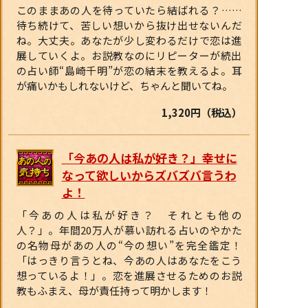
このままあの人を待っていたら結ばれる？……
待ち続けて、苦しい想いから抜け出せないんだ
ね。大丈夫。あなたが少し変わるだけで恋は進
展していくよ。お説教なのにリピーターが続出
の占い師“島崎千明”が恋の結末を教えるよ。耳
が痛いかもしれないけど、ちゃんと聞いてね。
1,320円（税込）
「今あの人は私が好き？」幸せに
なって欲しいからズバズバ言うわ
よ！
「今あの人は私が好き？ それとも他の
人？」。年間20万人が慕い訪れる占いのやかた
の名物母があの人の“今の想い”を完全鑑定！
「はっきり言うとね、今あの人はあなたをこう
想っているよ！」。恋を進展させるためのお説
教もふまえ、母が責任持って明かします！