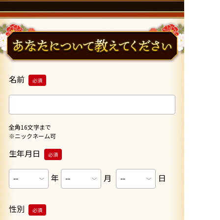
名前
必須
全角16文字まで
※ニックネーム可
生年月日
必須
年
月
日
性別
必須