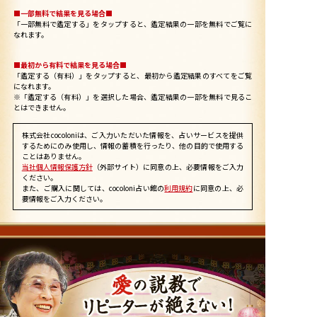
■一部無料で結果を見る場合■
「一部無料で鑑定する」を
タップ
すると、鑑定結果の一部を無料でご覧に
なれます。
■最初から有料で結果を見る場合■
「鑑定する（有料）」を
タップ
すると、最初から鑑定結果のすべてをご覧
になれます。
※「鑑定する（有料）」を選択した場合、鑑定結果の一部を無料で見るこ
とはできません。
株式会社cocoloniは、ご入力いただいた情報を、占いサービスを提供
するためにのみ使用し、情報の蓄積を行ったり、他の目的で使用する
ことはありません。
当社個人情報保護方針
（外部サイト）に同意の上、必要情報をご入力
ください。
また、ご購入に関しては、cocoloni占い館の
利用規約
に同意の上、必
要情報をご入力ください。