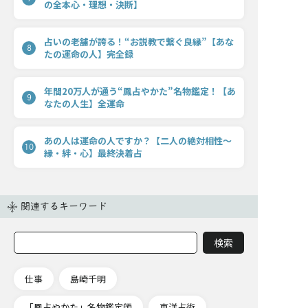
の全本心・理想・決断】
占いの老舗が誇る！“お説教で繋ぐ良縁”【あな
8
たの運命の人】完全録
年間20万人が通う“鳳占やかた”名物鑑定！【あ
9
なたの人生】全運命
あの人は運命の人ですか？【二人の絶対相性〜
10
縁・絆・心】最終決着占
関連するキーワード
仕事
島崎千明
「鳳占やかた」名物鑑定師
東洋占術