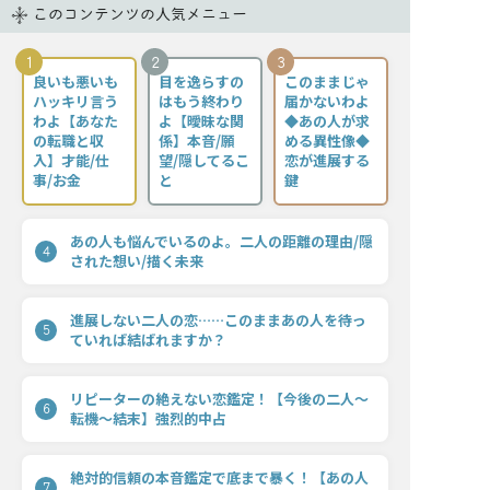
このコンテンツの人気メニュー
1
2
3
良いも悪いも
目を逸らすの
このままじゃ
ハッキリ言う
はもう終わり
届かないわよ
わよ【あなた
よ【曖昧な関
◆あの人が求
の転職と収
係】本音/願
める異性像◆
入】才能/仕
望/隠してるこ
恋が進展する
事/お金
と
鍵
あの人も悩んでいるのよ。二人の距離の理由/隠
4
された想い/描く未来
進展しない二人の恋……このままあの人を待っ
5
ていれば結ばれますか？
リピーターの絶えない恋鑑定！【今後の二人〜
6
転機〜結末】強烈的中占
絶対的信頼の本音鑑定で底まで暴く！【あの人
7