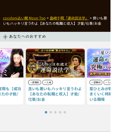
cocoloni占い館 Moon Top
>
島崎千明「運命説法学」
> 良いも悪
いもハッキリ言うわよ【あなたの転職と収入】才能/仕事/お金
あなたへのおすすめ
一部無料
一人用
一部無料
一人用
躍実現も【成功
良いも悪いもハッキリ言うわよ
星ひとみが徹底予言◆転
たの才能/
【あなたの転職と収入】才能/
まくいく時期/あなたに
仕事/お金
いる職場