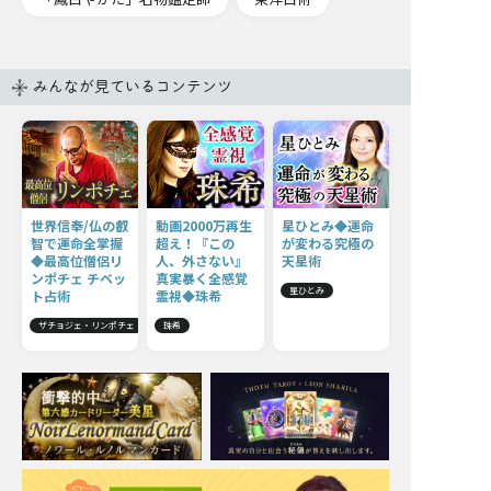
みんなが見ているコンテンツ
世界信奉/仏の叡
動画2000万再生
星ひとみ◆運命
智で運命全掌握
超え！『この
が変わる究極の
◆最高位僧侶リ
人、外さない』
天星術
ンポチェ チベッ
真実暴く全感覚
星ひとみ
ト占術
霊視◆珠希
ザチョジェ・リンポチェ
珠希