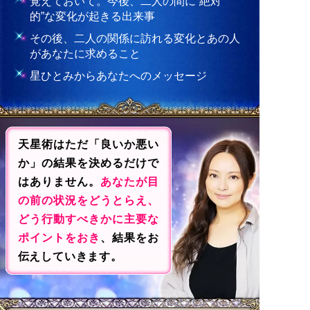
覚えておいて。今後、二人の間に“絶対
的”な変化が起きる出来事
その後、二人の関係に訪れる変化とあの人
があなたに求めること
星ひとみからあなたへのメッセージ
天星術はただ「良いか悪い
か」の結果を決めるだけで
はありません。
あなたが目
の前の状況をどうとらえ、
どう行動すべきかに主要な
ポイントをおき
、結果をお
伝えしていきます。