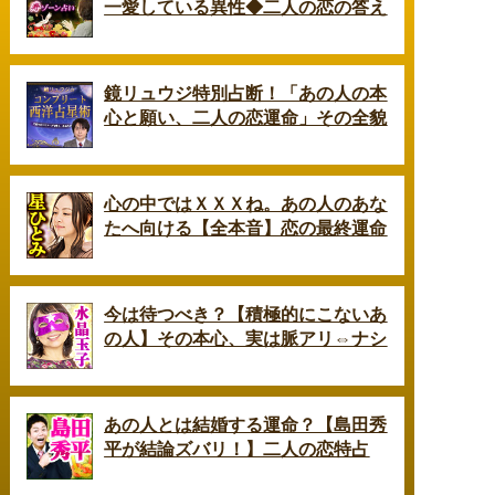
一愛している異性◆二人の恋の答え
鏡リュウジ特別占断！「あの人の本
心と願い、二人の恋運命」その全貌
心の中ではＸＸＸね。あの人のあな
たへ向ける【全本音】恋の最終運命
今は待つべき？【積極的にこないあ
の人】その本心、実は脈アリ⇔ナシ
あの人とは結婚する運命？【島田秀
平が結論ズバリ！】二人の恋特占