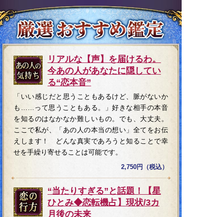
リアルな【声】を届けるわ。
今あの人があなたに隠してい
る“恋本音”
「いい感じだと思うこともあるけど、脈がないか
も……って思うこともある。」好きな相手の本音
を知るのはなかなか難しいもの。でも、大丈夫。
ここで私が、「あの人の本当の想い」全てをお伝
えします！ どんな真実であろうと知ることで幸
せを手繰り寄せることは可能です。
2,750円（税込）
“当たりすぎる”と話題！【星
ひとみ◆恋転機占】現状/3カ
月後の未来