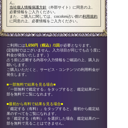
ん。
当社個人情報保護方針
（外部サイト）に同意の上、
必要情報をご入力ください。
また、ご購入に関しては、cocoloni占い館の
利用規約
に同意の上、必要情報をご入力ください。
ご利用には
1,650円（税込）/1回
が必要となります。
(定額制ではございません。入力項目が同じでも占う度に
料金が発生いたします。)
占う前に占断する内容や入力情報をご確認の上、購入お
願いします。
ご購入いただくと、サービス・コンテンツの利用料金が
発生します。
■一部無料で結果を見る場合■
「一部無料で鑑定する」を
タップ
すると、鑑定結果の一
部を無料でご覧になれます。
■最初から有料で結果を見る場合■
「鑑定する（有料）」を
タップ
すると、最初から鑑定結
果のすべてをご覧になれます。
※「鑑定する（有料）」を選択した場合、鑑定結果の一
部を無料で見ることはできません。