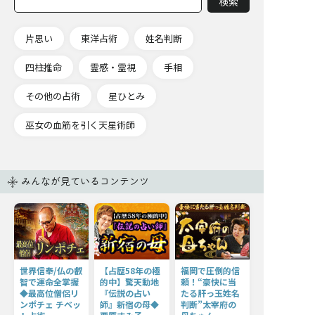
片思い
東洋占術
姓名判断
四柱推命
霊感・霊視
手相
その他の占術
星ひとみ
巫女の血筋を引く天星術師
みんなが見ているコンテンツ
世界信奉/仏の叡
【占歴58年の極
福岡で圧倒的信
智で運命全掌握
的中】驚天動地
頼！“豪快に当
◆最高位僧侶リ
『伝説の占い
たる肝っ玉姓名
ンポチェ チベッ
師』新宿の母◆
判断”太宰府の