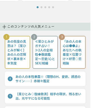
このコンテンツの人気メニュー
1
2
3
あの態度の真
≪星ひとみが
『あの人の本
意は？【星ひ
ガチ占い！
心は●●よ』
とみが解く】
≫2人の全相
あなたへの執
あの人の恋現
性◆徹底鑑
着度×位置づ
状×裏本音×
定〜恋愛/心と
け×好意◇恋
本気度
SEX/結婚
結論
あの人の本性暴露※（理想のH、愛欲、誘惑の
4
サイン……）赤裸々鑑定
【星ひとみ◇復縁救済】相手の現状、残る思い
5
出、元サヤになる可能性