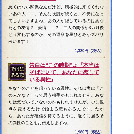
悪くはない関係なんだけど、積極的に来てくれな
いあの人……。そんな状態が続くと、不安になっ
てしまいますよね。あの人が隠しているのはあな
たとの友情？ 愛情……？ 二人の関係が3カ月後
どう変化するのか、その運命を星ひとみがズバリ
占います！
1,320円（税込）
告白は“この時期”よ『本当は
そばに居て、あなたに恋して
いる異性』
あなたのことを想っている異性。それは実は「こ
の人かな？」って思う相手かもしれません。あな
たは気づいていないのかもしれませんが、少し視
点を変えるだけで始まる恋もあるんです。だか
ら、あなたが確信を持てるように、近くに居るそ
の異性のことをお伝えしますね。
1,980円（税込）