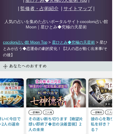
|
星ひとみ◆究極の天星術
Top
|
|
監修者・占術紹介
|
サイトマップ
|
人気の占いを集めた占いポータルサイトcocoloni占い館
Moon｜
星ひとみ◆究極の天星術
cocoloni占い館 Moon Top
>
星ひとみ◆究極の天星術
> 星ひ
とみが占う◆恋運命の劇的変化！【2人の恋が動く出来事/そ
の後】
あなたへのおすすめ
一部無料
二人用
一部無料
二人用
想い≪今日で
その迷い断ち切ります【絶望片
彼の心を取り戻したい…
≫2人の運命
想い即終了◆恋の決着霊視】2
私を好き？ また仲良く
人の未来
る？