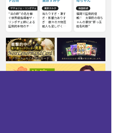
ト占術
栗原すみ子
母ちゃん
ザチョジェ・リンポチェ
栗原すみ子
森田鏡湖
“法の師”の名を継
当たりすぎ・凄す
福岡で圧倒的信
ぐ世界級指導者ザ・
ぎ・影響力ありす
頼！ 太宰府の母ち
リンポチェ師による
ぎ…数々の大物芸
ゃんの豪快“肝っ玉
圧倒的本物のチベッ
能人も足しげく通う
姓名判断”
ト占術。他の占いと
『伝説の占い師』新
は一線を画すチベッ
宿の母◆栗原すみ子
ト占術の極意をお伝
えしましょう。
Moonの注目占い