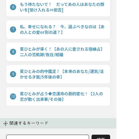
もう待たないで！ だってあの人はあなたの想
6
いを[受け入れる⇔拒否]
私、幸せになれる？ 今、選ぶべきなのは【あ
7
の人との愛or別の道？】
星ひとみが導く！【あの人に愛される宿縁占】
8
二人の恋軌跡/告白/結婚
星ひとみの的中鑑定！【本来のあなた/運気/活
9
かせる才能/5年後の幸】
星ひとみが占う◆恋運命の劇的変化！【2人の
10
恋が動く出来事/その後】
関連するキーワード