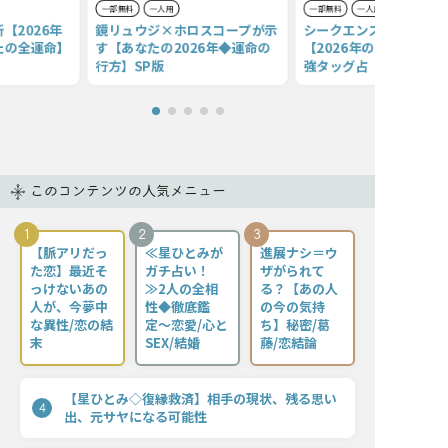
一部無料
一人用
一部無料
一人用
【2026年
鏡リュウジ×ホロスコープが示
シークエンスはやとも×
たの全運命】
す【あなたの2026年◆運命の
【2026年のあなたの運
行方】SP版
強タッグ占
このコンテンツの人気メニュー
1
2
3
【脈アリだっ
≪星ひとみが
進展ナシ＝ウ
た恋】最近そ
ガチ占い！
ザがられて
っけないあの
≫2人の全相
る？【あの人
人が、今夢中
性◆徹底鑑
の今の気持
な異性/恋の結
定〜恋愛/心と
ち】秘密/葛
末
SEX/結婚
藤/恋結論
【星ひとみ◇復縁救済】相手の現状、残る思い
4
出、元サヤになる可能性