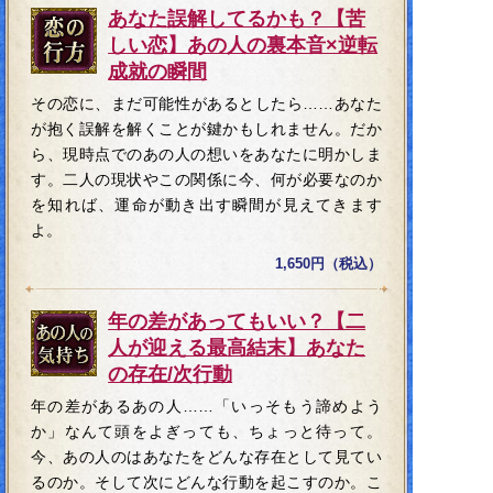
あなた誤解してるかも？【苦
しい恋】あの人の裏本音×逆転
成就の瞬間
その恋に、まだ可能性があるとしたら……あなた
が抱く誤解を解くことが鍵かもしれません。だか
ら、現時点でのあの人の想いをあなたに明かしま
す。二人の現状やこの関係に今、何が必要なのか
を知れば、運命が動き出す瞬間が見えてきます
よ。
1,650円（税込）
年の差があってもいい？【二
人が迎える最高結末】あなた
の存在/次行動
年の差があるあの人……「いっそもう諦めよう
か」なんて頭をよぎっても、ちょっと待って。
今、あの人のはあなたをどんな存在として見てい
るのか。そして次にどんな行動を起こすのか。こ