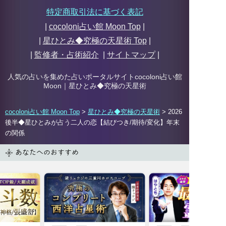
特定商取引法に基づく表記
|
cocoloni占い館 Moon Top
|
|
星ひとみ◆究極の天星術
Top
|
|
監修者・占術紹介
|
サイトマップ
|
人気の占いを集めた占いポータルサイトcocoloni占い館
Moon｜
星ひとみ◆究極の天星術
cocoloni占い館 Moon Top
>
星ひとみ◆究極の天星術
> 2026
後半◆星ひとみが占う二人の恋【結びつき/期待/変化】年末
の関係
あなたへのおすすめ