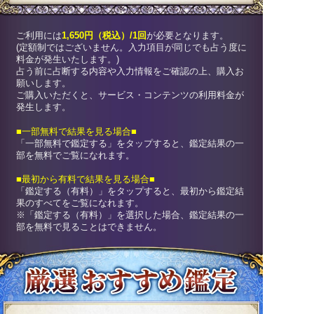
ご利用には
1,650円（税込）/1回
が必要となります。
(定額制ではございません。入力項目が同じでも占う度に
料金が発生いたします。)
占う前に占断する内容や入力情報をご確認の上、購入お
願いします。
ご購入いただくと、サービス・コンテンツの利用料金が
発生します。
■一部無料で結果を見る場合■
「一部無料で鑑定する」を
タップ
すると、鑑定結果の一
部を無料でご覧になれます。
■最初から有料で結果を見る場合■
「鑑定する（有料）」を
タップ
すると、最初から鑑定結
果のすべてをご覧になれます。
※「鑑定する（有料）」を選択した場合、鑑定結果の一
部を無料で見ることはできません。