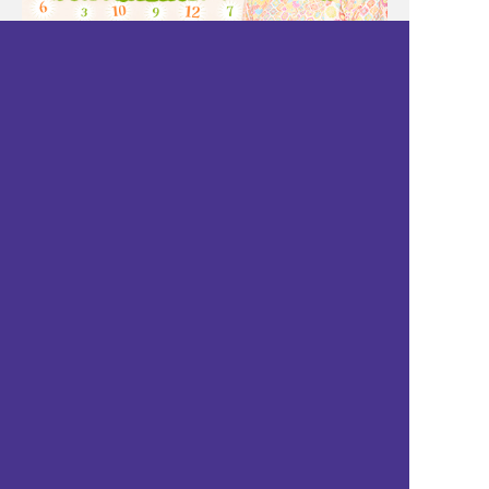
Moonの注目占い
New
一部無料
二人用
一部無料
二人用
あの人も本当に悩んでま
【脈アリだった恋】最近
す【あなたとの恋に対す
そっけないあの人が、今
る決心】告白⇒恋結末
夢中な異性/恋の結末
New
New
一部無料
二人用
一部無料
二人用
進展ナシ＝ウザがられて
前触れはあったはずよ。
る？【あの人の今の気持
あの人が出した答えは