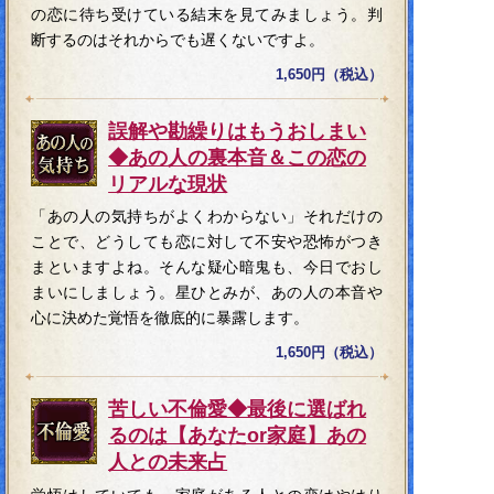
の恋に待ち受けている結末を見てみましょう。判
断するのはそれからでも遅くないですよ。
1,650円（税込）
誤解や勘繰りはもうおしまい
◆あの人の裏本音＆この恋の
リアルな現状
「あの人の気持ちがよくわからない」それだけの
ことで、どうしても恋に対して不安や恐怖がつき
まといますよね。そんな疑心暗鬼も、今日でおし
まいにしましょう。星ひとみが、あの人の本音や
心に決めた覚悟を徹底的に暴露します。
1,650円（税込）
苦しい不倫愛◆最後に選ばれ
るのは【あなたor家庭】あの
人との未来占