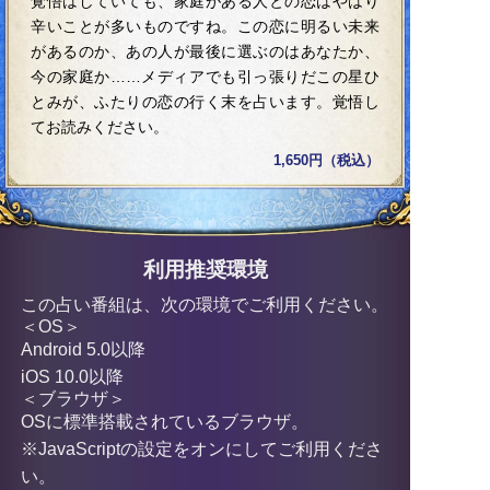
覚悟はしていても、家庭がある人との恋はやはり
辛いことが多いものですね。この恋に明るい未来
があるのか、あの人が最後に選ぶのはあなたか、
今の家庭か……メディアでも引っ張りだこの星ひ
とみが、ふたりの恋の行く末を占います。覚悟し
てお読みください。
1,650円（税込）
利用推奨環境
この占い番組は、次の環境でご利用ください。
＜OS＞
Android 5.0以降
iOS 10.0以降
＜ブラウザ＞
OSに標準搭載されているブラウザ。
※JavaScriptの設定をオンにしてご利用くださ
い。