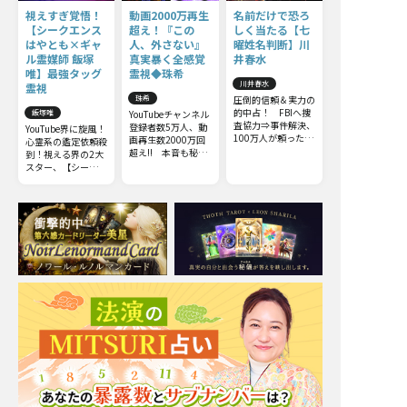
視えすぎ覚悟！
動画2000万再生
名前だけで恐ろ
【シークエンス
超え！『この
しく当たる【七
はやとも×ギャ
人、外さない』
曜姓名判断】川
ル霊媒師 飯塚
真実暴く全感覚
井春水
唯】最強タッグ
霊視◆珠希
川井春水
霊視
珠希
圧倒的信頼＆実力の
的中占！ FBIへ捜
飯塚唯
YouTubeチャンネル
査協力⇒事件解決、
登録者数5万人、動
YouTube界に旋風！
100万人が頼った川
画再生数2000万回
心霊系の鑑定依頼殺
井春水の【七曜姓名
超え!! 本音も秘密
到！視える界の2大
判断】をあなたも体
も何もかも……触
スター、【シークエ
感！
れてはいけない部分
ンスはやとも】
までズバッと暴いて
×【ギャル霊媒師
しまう全感覚霊視を
飯塚唯】最強タッグ
ご体感下さい。
によるW視点のコラ
ボ霊視鑑定をリアル
に再現！