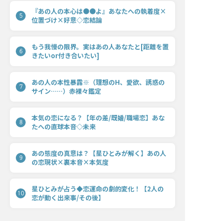
『あの人の本心は●●よ』あなたへの執着度×
5
位置づけ×好意◇恋結論
もう我慢の限界。実はあの人あなたと[距離を置
6
きたいor付き合いたい]
あの人の本性暴露※（理想のH、愛欲、誘惑の
7
サイン……）赤裸々鑑定
本気の恋になる？【年の差/既婚/職場恋】あな
8
たへの直球本音◇未来
あの態度の真意は？【星ひとみが解く】あの人
9
の恋現状×裏本音×本気度
星ひとみが占う◆恋運命の劇的変化！【2人の
10
恋が動く出来事/その後】