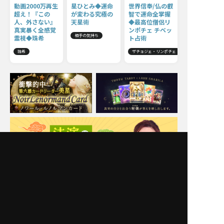
動画2000万再生
星ひとみ◆運命
世界信奉/仏の叡
超え！『この
が変わる究極の
智で運命全掌握
人、外さない』
天星術
◆最高位僧侶リ
真実暴く全感覚
ンポチェ チベッ
相手の気持ち
霊視◆珠希
ト占術
珠希
ザチョジェ・リンポチェ