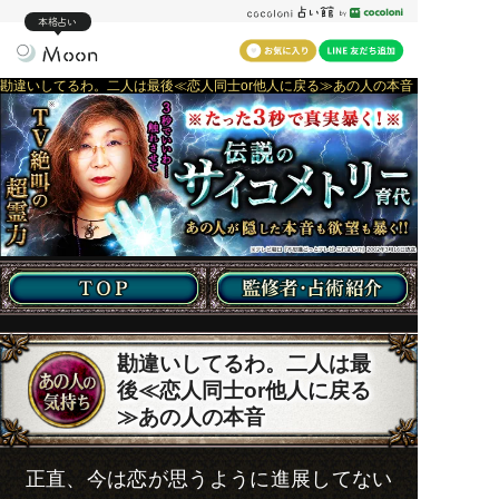
本格占い
勘違いしてるわ。二人は最後≪恋人同士or他人に戻る≫あの人の本音
勘違いしてるわ。二人は最
後≪恋人同士or他人に戻る
≫あの人の本音
正直、今は恋が思うように進展してない