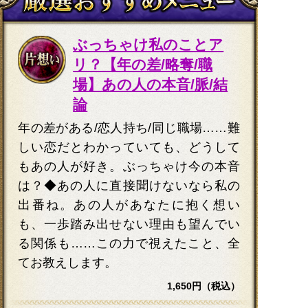
ぶっちゃけ私のことア
リ？【年の差/略奪/職
場】あの人の本音/脈/結
論
年の差がある/恋人持ち/同じ職場……難
しい恋だとわかっていても、どうして
もあの人が好き。ぶっちゃけ今の本音
は？◆あの人に直接聞けないなら私の
出番ね。あの人があなたに抱く想い
も、一歩踏み出せない理由も望んでい
る関係も……この力で視えたこと、全
てお教えします。
1,650円（税込）