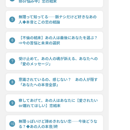
命or悩み中】恋の結末
無理って知ってる……脈ナシだけど好きなあの
5
人◆本音とこの恋の結論
【不倫の結末】あの人は最後にあなたを選ぶ？
6
⇒今の苦悩と未来の選択
受け止めて。あの人の魂が訴える、あなたへの
7
「愛のメッセージ」
意識されているの、感じない？ あの人が隠す
8
「あなたへの本音全部」
察してあげて。あの人はあなたに【愛されたい
9
or離れてほしい】恋結末
無理っぽいけど諦めきれない恋……今後どうな
10
る？◆あの人の本音/終