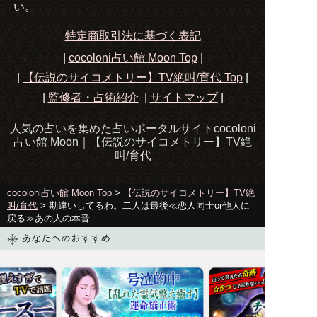
い。
特定商取引法に基づく表記
|
cocoloni占い館 Moon Top
|
|
【伝説のサイコメトリー】TV絶叫/育代
Top
|
|
監修者・占術紹介
|
サイトマップ
|
人気の占いを集めた占いポータルサイトcocoloni
占い館 Moon｜
【伝説のサイコメトリー】TV絶
叫/育代
cocoloni占い館 Moon Top
>
【伝説のサイコメトリー】TV絶
叫/育代
> 勘違いしてるわ。二人は最後≪恋人同士or他人に
戻る≫あの人の本音
あなたへのおすすめ