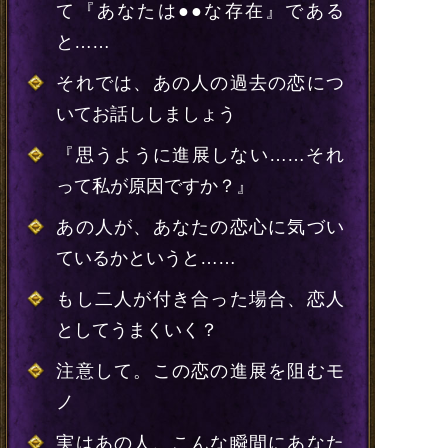
て『あなたは●●な存在』である
と……
それでは、あの人の過去の恋につ
いてお話ししましょう
『思うように進展しない……それ
って私が原因ですか？』
あの人が、あなたの恋心に気づい
ているかというと……
もし二人が付き合った場合、恋人
としてうまくいく？
注意して。この恋の進展を阻むモ
ノ
実はあの人、こんな瞬間にあなた