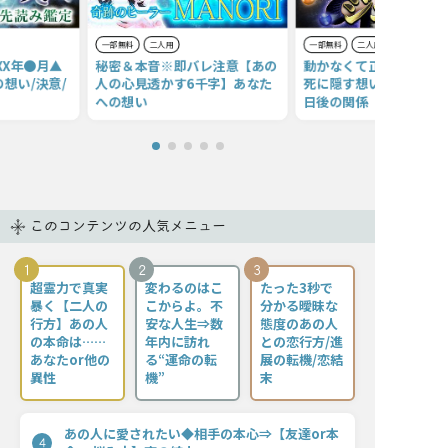
一部無料
二人用
一部無料
二人用
XX年●月▲
秘密＆本音※即バレ注意【あの
動かなくて正解よ。あの
想い/決意/
人の心見透かす6千字】あなた
死に隠す想いと次の行動
への想い
日後の関係
このコンテンツの人気メニュー
1
2
3
超霊力で真実
変わるのはこ
たった3秒で
暴く【二人の
こからよ。不
分かる曖昧な
行方】あの人
安な人生⇒数
態度のあの人
の本命は……
年内に訪れ
との恋行方/進
あなたor他の
る“運命の転
展の転機/恋結
異性
機”
末
あの人に愛されたい◆相手の本心⇒【友達or本
4