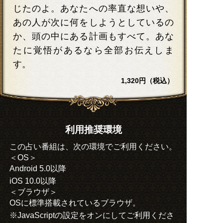
じたのよ。あなたへの率直な想いや、
あの人が次に何をしようとしているの
か、頭の中にある計画もすべて。あな
たに覚悟があるなら全部お伝えしま
す。
1,320円（税込）
利用推奨環境
この占い番組は、次の環境でご利用ください。
＜OS＞
Android 5.0以降
iOS 10.0以降
＜ブラウザ＞
OSに標準搭載されているブラウザ。
※JavaScriptの設定をオンにしてご利用くださ