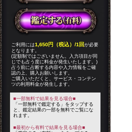
1,650円（税込）/1回
ご利用には
が必要
となります。
(定額制ではございません。入力項目が同
じでも占う度に料金が発生いたします。)
占う前に占断する内容や入力情報をご確
認の上、購入お願いします。
ご購入いただくと、サービス・コンテン
ツの利用料金が発生します。
■一部無料で結果を見る場合■
「一部無料で鑑定する」を
タップ
する
と、鑑定結果の一部を無料でご覧にな
れます。
■最初から有料で結果を見る場合■