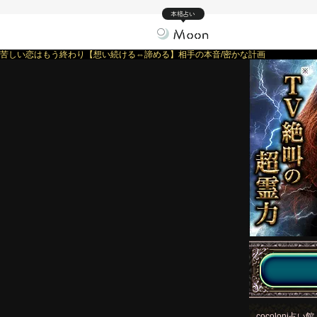
本格占い
苦しい恋はもう終わり【想い続ける⇔諦める】相手の本音/密かな計画
cocoloni占い館 