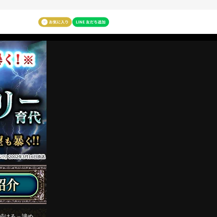
い続ける⇔諦め