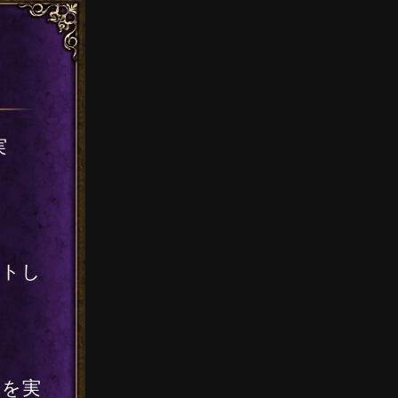
実
ートし
』を実