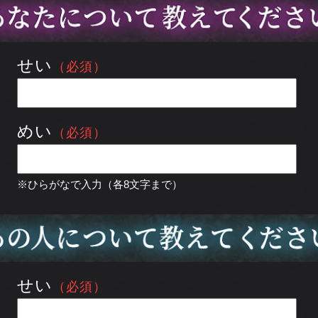
せい
（必須）
めい
（必須）
※ひらがなで入力（各8文字まで）
せい
（必須）