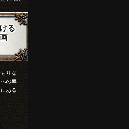
ける
画
つもりな
たへの率
中にある