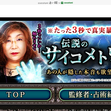
Moon Top
>
【伝説のサイコメトリー】TV絶叫/育代
> 苦しい恋はもう終わり【想