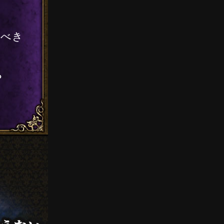
るべき
？