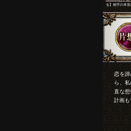
る】相手の本音
恋を諦
ら、私
直な想
計画も