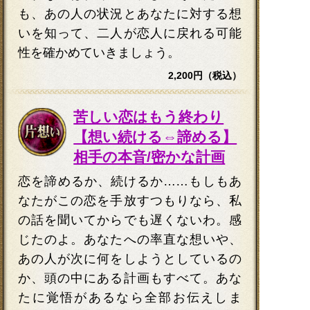
も、あの人の状況とあなたに対する想
いを知って、二人が恋人に戻れる可能
性を確かめていきましょう。
2,200円（税込）
苦しい恋はもう終わり
【想い続ける⇔諦める】
相手の本音/密かな計画
恋を諦めるか、続けるか……もしもあ
なたがこの恋を手放すつもりなら、私
の話を聞いてからでも遅くないわ。感
じたのよ。あなたへの率直な想いや、
あの人が次に何をしようとしているの
か、頭の中にある計画もすべて。あな
たに覚悟があるなら全部お伝えしま