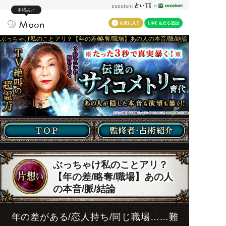
本格占い
ぶっちゃけ私のことアリ？【年の差/略奪/職場】あの人の本音/脈/結論
ぶっちゃけ私のことアリ？
【年の差/略奪/職場】あの人
の本音/脈/結論
年の差がある/恋人持ち/同じ職場……難