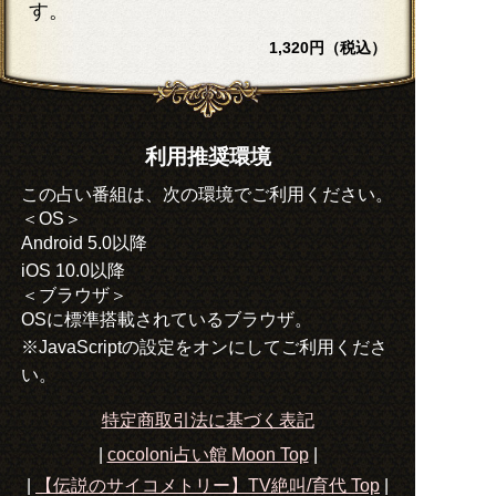
す。
1,320円（税込）
利用推奨環境
この占い番組は、次の環境でご利用ください。
＜OS＞
Android 5.0以降
iOS 10.0以降
＜ブラウザ＞
OSに標準搭載されているブラウザ。
※JavaScriptの設定をオンにしてご利用くださ
い。
特定商取引法に基づく表記
|
cocoloni占い館 Moon Top
|
|
【伝説のサイコメトリー】TV絶叫/育代
Top
|