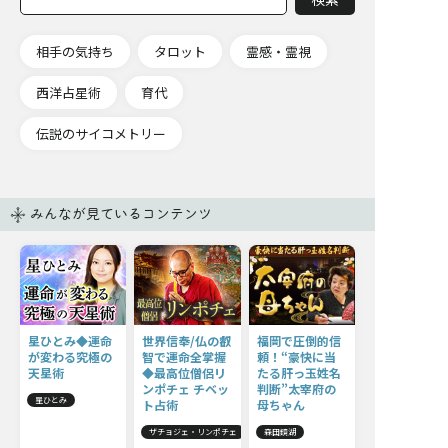
相手の気持ち
タロット
霊感・霊視
西洋占星術
育代
伝説のサイコメトリー
みんなが見ているコンテンツ
星ひとみ◆運命
世界信奉/仏の叡
福岡で圧倒的信
が変わる究極の
智で運命全掌握
頼！“豪快に当
天星術
◆最高位僧侶リ
たる肝っ玉姓名
ンポチェ チベッ
判断”太宰府の
星ひとみ
ト占術
母ちゃん
ザチョジェ・リンポチェ
森田鏡湖