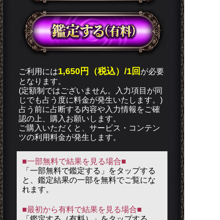
1,650円（税込）/1回
ご利用には
が必要
となります。
(定額制ではございません。入力項目が同
じでも占う度に料金が発生いたします。)
占う前に占断する内容や入力情報をご確
認の上、購入お願いします。
ご購入いただくと、サービス・コンテン
ツの利用料金が発生します。
■一部無料で結果を見る場合■
「一部無料で鑑定する」を
タップ
する
と、鑑定結果の一部を無料でご覧にな
れます。
■最初から有料で結果を見る場合■
「鑑定する（有料）」を
タップ
する