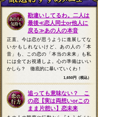
勘違いしてるわ。二人は
最後≪恋人同士or他人に
戻る≫あの人の本音
正直、今は恋が思うように進展してな
いかもしれないけど、あの人の「本
音」も、この恋の「本当の未来」も私
には全てお視通しよ。心の準備はいい
かしら？ 徹底的に暴いていくわ！
1,650円（税込）
追っても意味ない？ こ
の恋【実は両想いorこの
まま片想い】恋未来