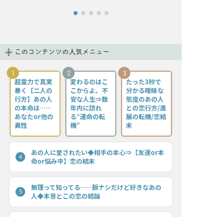
このコンテンツの人気メニュー
1
2
3
超霊力で真実
変わるのはこ
たった3秒で
暴く【二人の
こからよ。不
分かる曖昧な
行方】あの人
安な人生⇒数
態度のあの人
の本命は……
年内に訪れ
との恋行方/進
あなたor他の
る“運命の転
展の転機/恋結
異性
機”
末
あの人に愛されたい◆相手の本心⇒【友達or本
4
命or悩み中】恋の結末
無理って知ってる……脈ナシだけど好きなあの
5
人◆本音とこの恋の結論