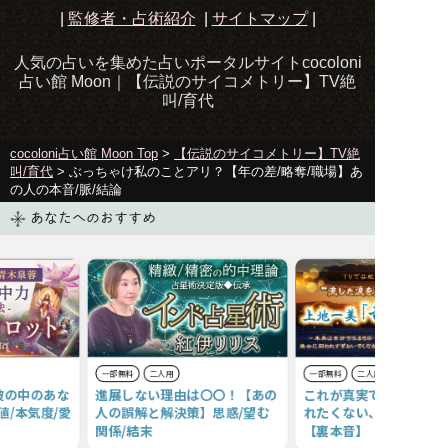
|
監修者・占術紹介
|
サイトマップ
|
人気の占いを集めた占いポータルサイトcocoloni
占い館 Moon｜
【伝説のサイコメトリー】TV絶
叫/育代
cocoloni占い館 Moon Top
>
【伝説のサイコメトリー】TV絶
叫/育代
> ぶっちゃけ私のことアリ？【年の差/略奪/職場】あ
の人の本音/脈/結論
あなたへのおすすめ
一部無料
二人用
一部無料
二人用
彼の中のあな
進展しない理由は〇〇！【あの
これが真実です◆あの人
値/本気度/愛
人の誤解と解決策】思惑/望む
れたくない、あなたへの
関係/結末
【裏本音】