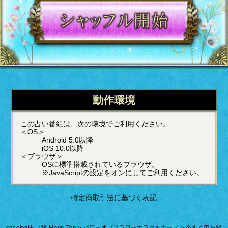
動作環境
この占い番組は、次の環境でご利用ください。
＜OS＞
Android 5.0以降
iOS 10.0以降
＜ブラウザ＞
OSに標準搭載されているブラウザ。
※JavaScriptの設定をオンにしてご利用ください。
特定商取引法に基づく表記
cocoloni占い館 Moon Top
>
パワーオブフラワーオラクルカード
> 今すぐ声を聞