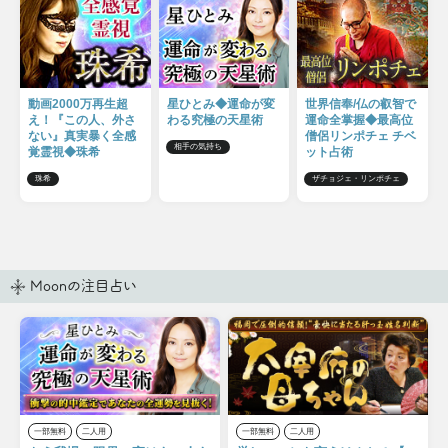
動画2000万再生超
星ひとみ◆運命が変
世界信奉/仏の叡智で
え！『この人、外さ
わる究極の天星術
運命全掌握◆最高位
ない』真実暴く全感
僧侶リンポチェ チベ
相手の気持ち
覚霊視◆珠希
ット占術
珠希
ザチョジェ・リンポチェ
Moonの注目占い
一部無料
二人用
一部無料
二人用