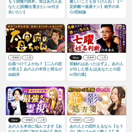
もう我慢の限界。実はあの人あ
厳しいことも言うけんね！【一
なたと[距離を置きたいor付き
定距離⇒進展ナシ】相手の本
合いたい]
心/恋結論
New
一部無料
二人用
一部無料
二人用
白黒つけてよかね？【二人の恋
前触れはあったはずよ。あの人
の答え】あの人の本音と揺るが
が出した答えは[あなたとの恋
ぬ結末
or別の道]
New
一部無料
二人用
一部無料
二人用
あの人も本当に悩んでます【あ
あの人との恋叶えるなら【もう
なたとの恋に対する決心】告白
少し待つ？orすぐ動く？】本