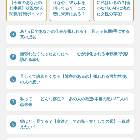
【今週のあなたの
うな心。彼も私を
に私はいるの？[密
仕事運】状況/対人
想ってる？ この
かな想い/心に決め
関係/好転ポイント
恋に未来はある？
た女性の存在]
あと●日であなたの仕事が報われる！ 迎える転機/手にする
4
真の成功
頑張れなくなったあなたへ……心が浄化される◆転機/予兆/
5
訪れる幸せ
苦しくて諦めたくなる【障害のある恋】報われる可能性/あ
6
の人の想い
私って……どんな存在？ あの人の欲望/本当の想い/二人の
7
恋未来
彼はどう見てる？【友達としての私⇔女としての私】一線越
8
えたい？