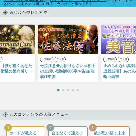
きたい……あの人も同じ心境？ 会いたいと思ってる？
あなたへのおすすめ
用
一部無料
二人用
一部無料
二人用
！【彼が抱くあなた
号泣注意◆お悟りなさい≪相手
止められない真剣
】衝撃の第六感リー
の全想い/濃縮8000字≫告白/決
成就22項】あの人
着/1年後
断⇒結末
このコンテンツの人気メニュー
1
2
3
カードが教える
会えなくて凍えそ
彼が思い描く未来