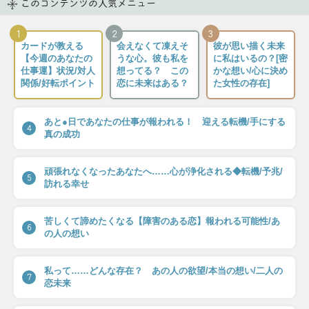
このコンテンツの人気メニュー
1
2
3
カードが教える
会えなくて凍えそ
彼が思い描く未来
【今週のあなたの
うな心。彼も私を
に私はいるの？[密
仕事運】状況/対人
想ってる？ この
かな想い/心に決め
関係/好転ポイント
恋に未来はある？
た女性の存在]
あと●日であなたの仕事が報われる！ 迎える転機/手にする
4
真の成功
頑張れなくなったあなたへ……心が浄化される◆転機/予兆/
5
訪れる幸せ
苦しくて諦めたくなる【障害のある恋】報われる可能性/あ
6
の人の想い
私って……どんな存在？ あの人の欲望/本当の想い/二人の
7
恋未来