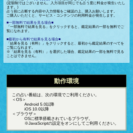
(定額制ではございません。入力項目が同じでも占う度に料金が発生いたし
ます。)
占う前に占断する内容や入力情報をご確認の上、購入お願いします。
ご購入いただくと、サービス・コンテンツの利用料金が発生します。
■一部無料で結果を見る場合■
「一部無料で結果を見る」をクリックすると、鑑定結果の一部を無料でご
覧になれます。
■最初から有料で結果を見る場合■
「結果を見る（有料）」をクリックすると、最初から鑑定結果のすべてを
ご覧になれます。
※「結果を見る（有料）」を選択した場合、鑑定結果の一部を無料で見る
ことはできません。
動作環境
この占い番組は、次の環境でご利用ください。
＜OS＞
Android 5.0以降
iOS 10.0以降
＜ブラウザ＞
OSに標準搭載されているブラウザ。
※JavaScriptの設定をオンにしてご利用ください。