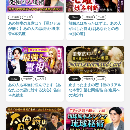
New
一部無料
二人用
一部無料
二人用
あの態度の真意は？【星ひとみ
前触れはあったはずよ。あの人
が解く】あの人の恋現状×裏本
が出した答えは[あなたとの恋
音×本気度
or別の道]
New
New
一部無料
二人用
一部無料
二人用
あの人も本当に悩んでます【あ
止まったままの恋【彼のリアル
なたとの恋に対する決心】告白
な本音】望む関係/告白/進展へ
⇒恋結末
の決定打