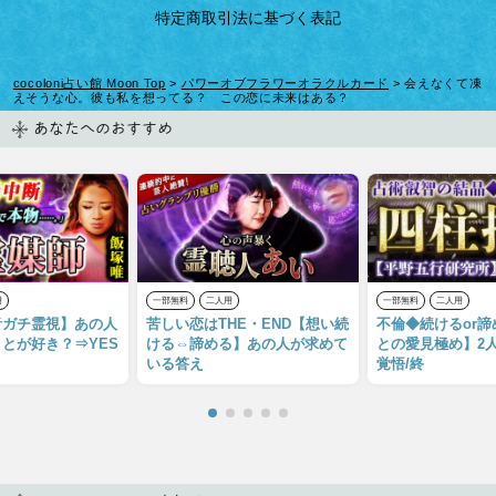
特定商取引法に基づく表記
cocoloni占い館 Moon Top
>
パワーオブフラワーオラクルカード
> 会えなくて凍
えそうな心。彼も私を想ってる？ この恋に未来はある？
あなたへのおすすめ
用
一部無料
二人用
一部無料
二人用
音ガチ霊視】あの人
苦しい恋はTHE・END【想い続
不倫◆続けるor
とが好き？⇒YES
ける⇔諦める】あの人が求めて
との愛見極め】2人
いる答え
覚悟/終