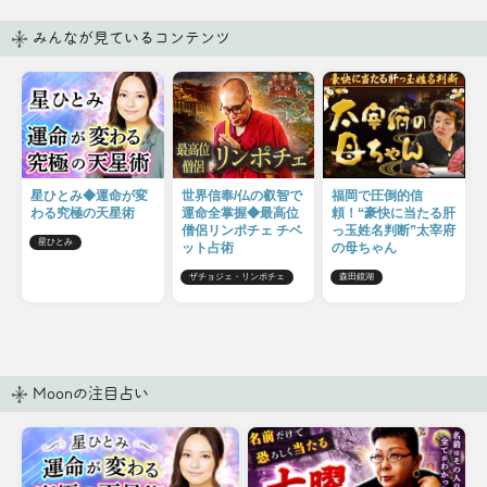
みんなが見ているコンテンツ
星ひとみ◆運命が変
世界信奉/仏の叡智で
福岡で圧倒的信
わる究極の天星術
運命全掌握◆最高位
頼！“豪快に当たる肝
僧侶リンポチェ チベ
っ玉姓名判断”太宰府
星ひとみ
ット占術
の母ちゃん
ザチョジェ・リンポチェ
森田鏡湖
Moonの注目占い