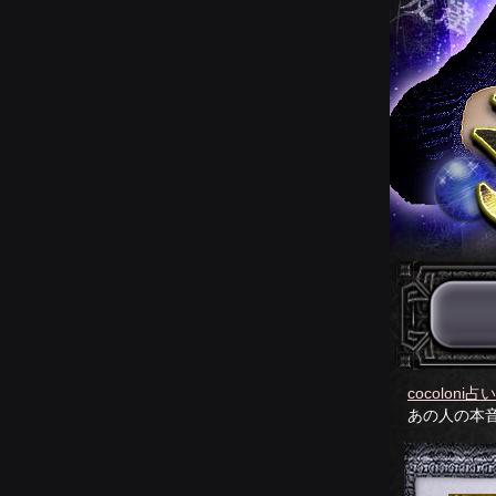
cocoloni占
あの人の本音