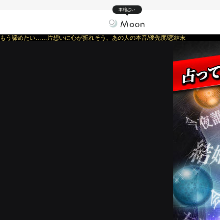
本格占い
もう諦めたい……片想いに心が折れそう。あの人の本音/優先度/恋結末