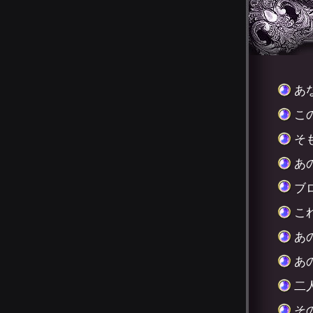
あ
こ
そ
あ
ブ
こ
あ
あ
二
そ