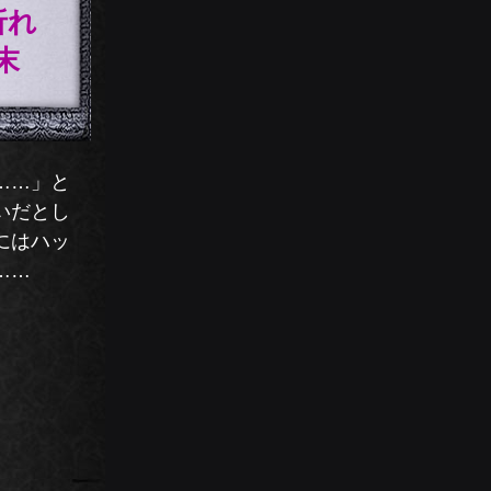
折れ
末
……」と
いだとし
にはハッ
……