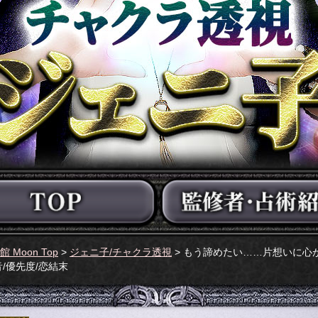
い館 Moon Top
>
ジェニ子/チャクラ透視
> もう諦めたい……片想いに心
/優先度/恋結末