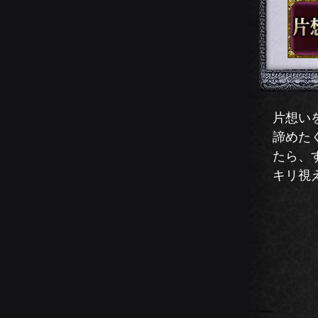
片想い
諦めた
たら、
キリ視