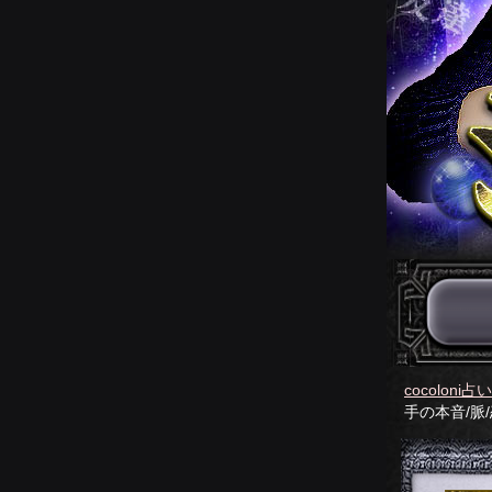
cocoloni占
手の本音/脈