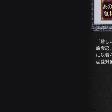
『難し
略奪恋
に決着
恋愛対