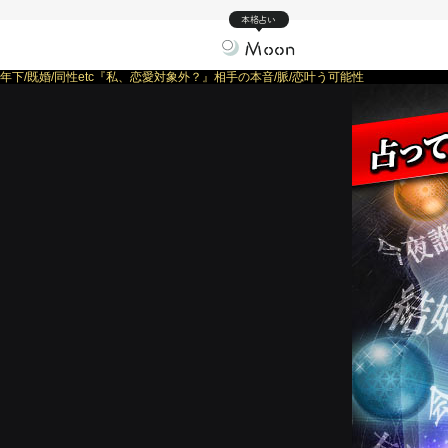
本格占い
年下/既婚/同性etc『私、恋愛対象外？』相手の本音/脈/恋叶う可能性