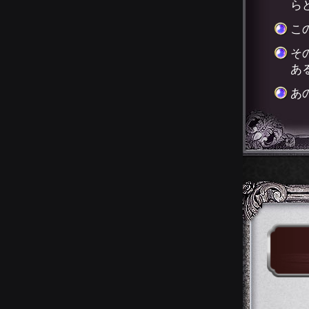
ら
こ
そ
あ
あ