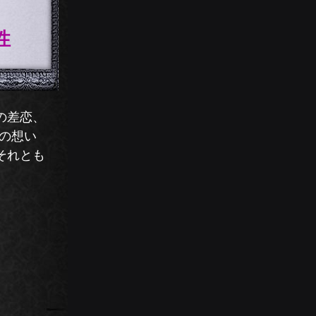
性
の差恋、
その想い
それとも
。