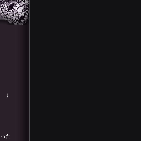
r「ナ
言った