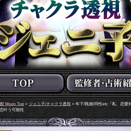
い館 Moon Top
>
ジェニ子/チャクラ透視
> 年下/既婚/同性etc『私、恋
/恋叶う可能性