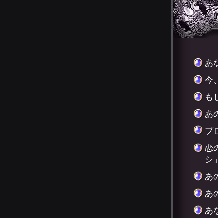
あ
今
も
あ
ブ
恋
シ
あ
あ
あ