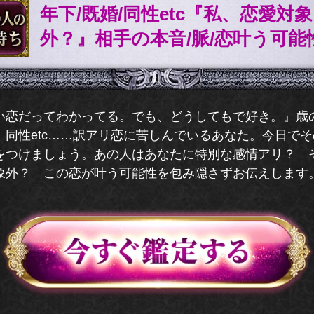
年下/既婚/同性etc『私、恋愛対象
外？』相手の本音/脈/恋叶う可能
い恋だってわかってる。でも、どうしてもで好き。』歳
、同性etc……訳アリ恋に苦しんでいるあなた。今日で
をつけましょう。あの人はあなたに特別な感情アリ？ 
象外？ この恋が叶う可能性を包み隠さずお伝えします