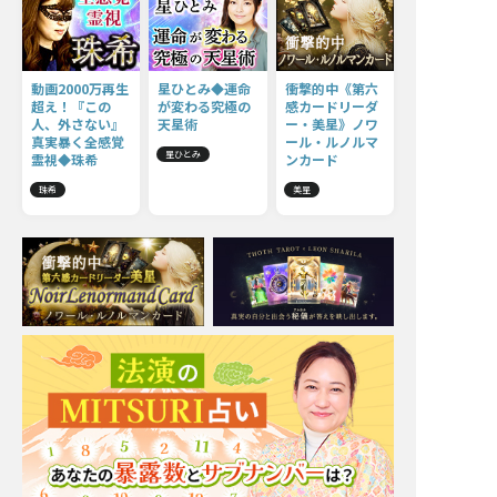
動画2000万再生
星ひとみ◆運命
衝撃的中《第六
超え！『この
が変わる究極の
感カードリーダ
人、外さない』
天星術
ー・美星》ノワ
真実暴く全感覚
ール・ルノルマ
星ひとみ
霊視◆珠希
ンカード
珠希
美星