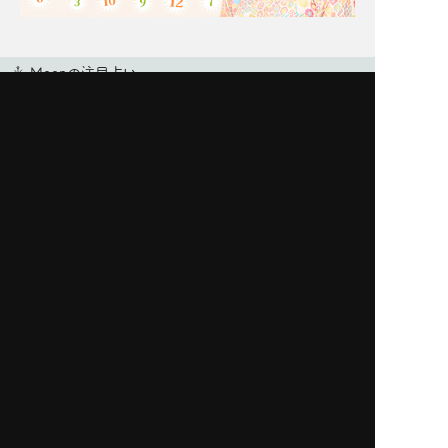
Moonの注目占い
New
一部無料
二人用
一部無料
二人用
あの人も本当に悩んでま
【脈アリだった恋】最近
す【あなたとの恋に対す
そっけないあの人が、今
る決心】告白⇒恋結末
夢中な異性/恋の結末
New
New
一部無料
二人用
一部無料
二人用
進展ナシ＝ウザがられて
前触れはあったはずよ。
る？【あの人の今の気持
あの人が出した答えは