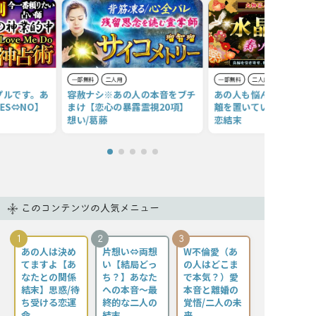
一部無料
二人用
一部無料
二人用
プルです。あ
容赦ナシ※あの人の本音をブチ
あの人も悩んでるのね。
ES⇔NO】
まけ【恋心の暴露霊視20項】
離を置いている理由/本音
想い/葛藤
恋結末
このコンテンツの人気メニュー
1
2
3
あの人は決め
片想い⇔両想
W不倫愛（あ
てますよ【あ
い【結局どっ
の人はどこま
なたとの関係
ち？】あなた
で本気？）愛
結末】思惑/待
への本音〜最
本音と離婚の
ち受ける恋運
終的な二人の
覚悟/二人の未
命
結末
来