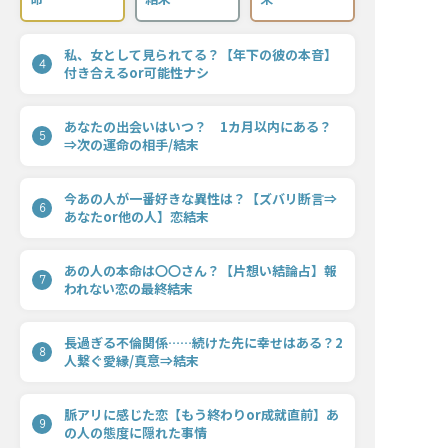
私、女として見られてる？【年下の彼の本音】
4
付き合えるor可能性ナシ
あなたの出会いはいつ？ 1カ月以内にある？
5
⇒次の運命の相手/結末
今あの人が一番好きな異性は？【ズバリ断言⇒
6
あなたor他の人】恋結末
あの人の本命は〇〇さん？【片想い結論占】報
7
われない恋の最終結末
長過ぎる不倫関係……続けた先に幸せはある？2
8
人繋ぐ愛縁/真意⇒結末
脈アリに感じた恋【もう終わりor成就直前】あ
9
の人の態度に隠れた事情