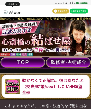
本格占い
動かなくて正解ね。彼はあなたと【交際/結婚/sex】したい◆願望全部
動かなくて正解ね。彼はあなたと
【交際/結婚/sex】したい◆願望
全部
これまであなたが、この恋に決定的な行動に出な