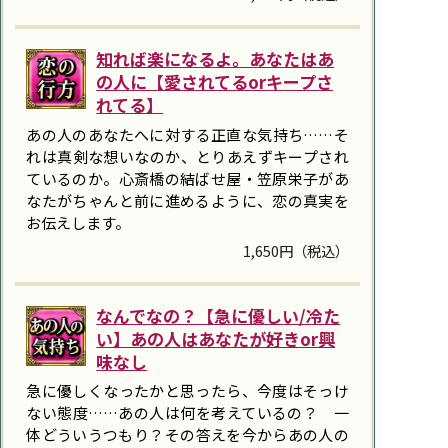
知れば楽になるよ。あなたはあ
の人に【愛されてるorキープさ
れてる】
あの人のあなたへに対する正直な気持ち……そ
れは真剣な想いなのか、とりあえずキープされ
ているのか。心斎橋の結ばせ屋・笠原栄子があ
なたがちゃんと前に進めるように、恋の真実を
お伝えします。
1,650円（税込）
なんでなの？【急に優しい/冷た
い】あの人はあなたが好きor興
味なし
急に優しくなったかと思ったら、今度はそっけ
ない態度……あの人は何を考えているの？ 一
体どういうつもり？――その答えを今からあの人の