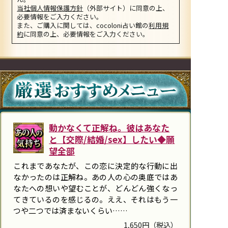
当社個人情報保護方針
（外部サイト）に同意の上、
必要情報をご入力ください。
また、ご購入に関しては、cocoloni占い館の
利用規
約
に同意の上、必要情報をご入力ください。
動かなくて正解ね。彼はあなた
と【交際/結婚/sex】したい◆願
望全部
これまであなたが、この恋に決定的な行動に出
なかったのは正解ね。あの人の心の奥底ではあ
なたへの想いや望むことが、どんどん強くなっ
てきているのを感じるの。ええ、それはもう一
つや二つでは済まないくらい……
1,650円（税込）