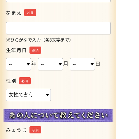
なまえ
必須
※ひらがなで入力（各8文字まで）
生年月日
必須
年
月
日
性別
必須
みょうじ
必須