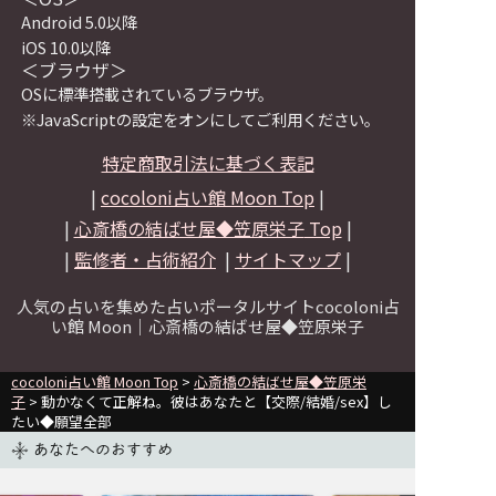
Android 5.0以降
iOS 10.0以降
＜ブラウザ＞
OSに標準搭載されているブラウザ。
※JavaScriptの設定をオンにしてご利用ください。
特定商取引法に基づく表記
|
cocoloni占い館 Moon Top
|
|
心斎橋の結ばせ屋◆笠原栄子
Top
|
|
監修者・占術紹介
|
サイトマップ
|
人気の占いを集めた占いポータルサイトcocoloni占
い館 Moon｜
心斎橋の結ばせ屋◆笠原栄子
cocoloni占い館 Moon Top
>
心斎橋の結ばせ屋◆笠原栄
子
> 動かなくて正解ね。彼はあなたと【交際/結婚/sex】し
たい◆願望全部
あなたへのおすすめ