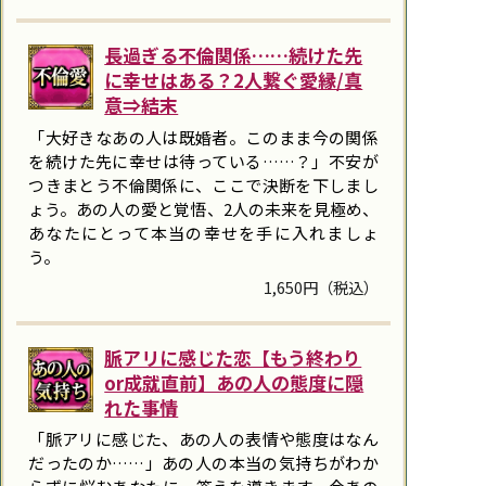
長過ぎる不倫関係……続けた先
に幸せはある？2人繋ぐ愛縁/真
意⇒結末
「大好きなあの人は既婚者。このまま今の関係
を続けた先に幸せは待っている……？」不安が
つきまとう不倫関係に、ここで決断を下しまし
ょう。あの人の愛と覚悟、2人の未来を見極め、
あなたにとって本当の幸せを手に入れましょ
う。
1,650円（税込）
脈アリに感じた恋【もう終わり
or成就直前】あの人の態度に隠
れた事情
「脈アリに感じた、あの人の表情や態度はなん
だったのか……」あの人の本当の気持ちがわか