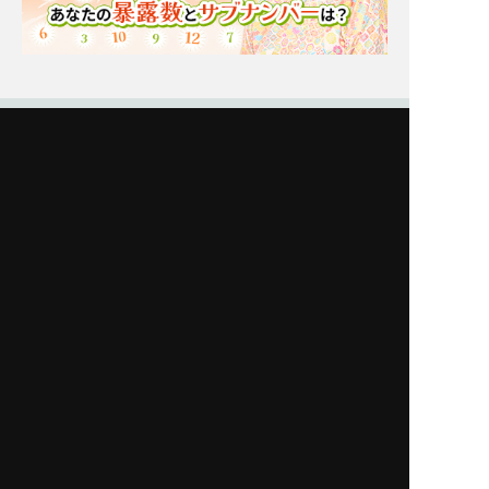
Moonの注目占い
New
一部無料
二人用
一部無料
二人用
あの人も本当に悩んでま
【脈アリだった恋】最近
す【あなたとの恋に対す
そっけないあの人が、今
る決心】告白⇒恋結末
夢中な異性/恋の結末
New
New
一部無料
二人用
一部無料
二人用