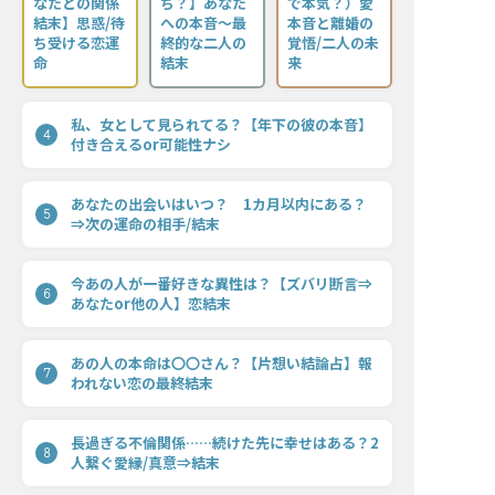
なたとの関係
ち？】あなた
で本気？）愛
結末】思惑/待
への本音〜最
本音と離婚の
ち受ける恋運
終的な二人の
覚悟/二人の未
命
結末
来
私、女として見られてる？【年下の彼の本音】
4
付き合えるor可能性ナシ
あなたの出会いはいつ？ 1カ月以内にある？
5
⇒次の運命の相手/結末
今あの人が一番好きな異性は？【ズバリ断言⇒
6
あなたor他の人】恋結末
あの人の本命は〇〇さん？【片想い結論占】報
7
われない恋の最終結末
長過ぎる不倫関係……続けた先に幸せはある？2
8
人繋ぐ愛縁/真意⇒結末