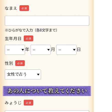
なまえ
必須
※ひらがなで入力（各8文字まで）
生年月日
必須
年
月
日
性別
必須
みょうじ
必須