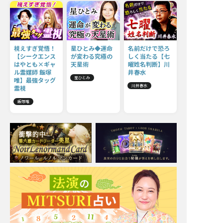
視えすぎ覚悟！
星ひとみ◆運命
名前だけで恐ろ
【シークエンス
が変わる究極の
しく当たる【七
はやとも×ギャ
天星術
曜姓名判断】川
ル霊媒師 飯塚
井春水
星ひとみ
唯】最強タッグ
川井春水
霊視
飯塚唯