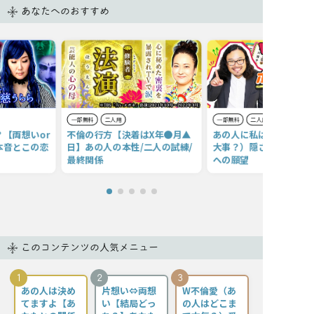
あなたへのおすすめ
一部無料
二人用
一部無料
二人用
【両想いor
不倫の行方【決着はX年●月▲
あの人に私は必要？（今
本音とこの恋
日】あの人の本性/二人の試練/
大事？）隠された本心・
最終関係
への願望
このコンテンツの人気メニュー
1
2
3
あの人は決め
片想い⇔両想
W不倫愛（あ
てますよ【あ
い【結局どっ
の人はどこま