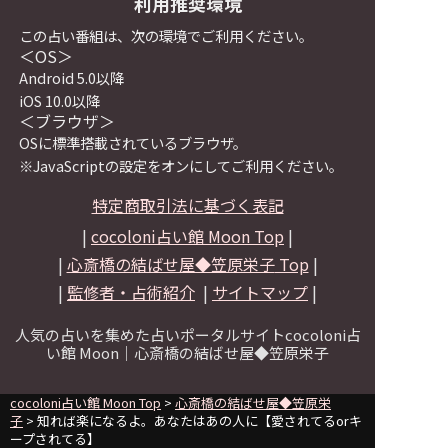
利用推奨環境
この占い番組は、次の環境でご利用ください。
＜OS＞
Android 5.0以降
iOS 10.0以降
＜ブラウザ＞
OSに標準搭載されているブラウザ。
※JavaScriptの設定をオンにしてご利用ください。
特定商取引法に基づく表記
|
cocoloni占い館 Moon Top
|
|
心斎橋の結ばせ屋◆笠原栄子
Top
|
|
監修者・占術紹介
|
サイトマップ
|
人気の占いを集めた占いポータルサイトcocoloni占
い館 Moon｜
心斎橋の結ばせ屋◆笠原栄子
cocoloni占い館 Moon Top
>
心斎橋の結ばせ屋◆笠原栄
子
> 知れば楽になるよ。あなたはあの人に【愛されてるorキ
ープされてる】