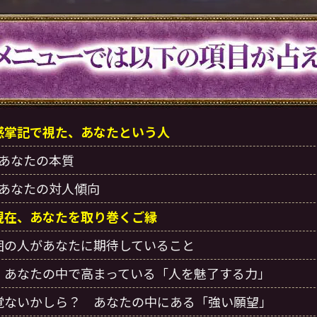
感掌記で視た、あなたという人
あなたの本質
あなたの対人傾向
現在、あなたを取り巻くご縁
囲の人があなたに期待していること
、あなたの中で高まっている「人を魅了する力」
覚ないかしら？ あなたの中にある「強い願望」