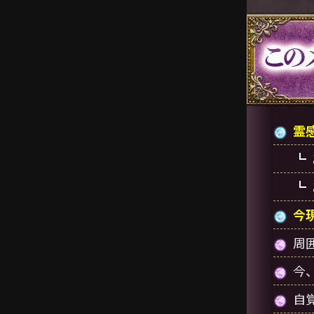
霊
今
周
今
自