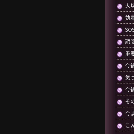
大
執
S
頑
重
今
気
今
そ
今
こ