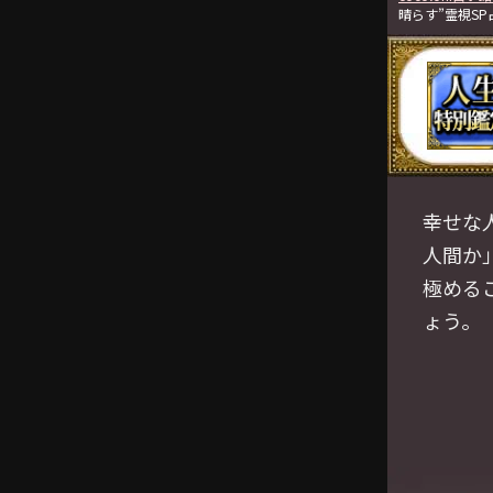
晴らす”霊視SP
幸せな
人間か
極める
ょう。