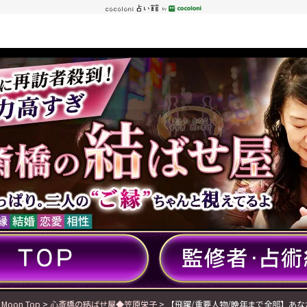
 Moon Top
>
心斎橋の結ばせ屋◆笠原栄子
> 【飛躍/重要人物/晩年まで全部】あな