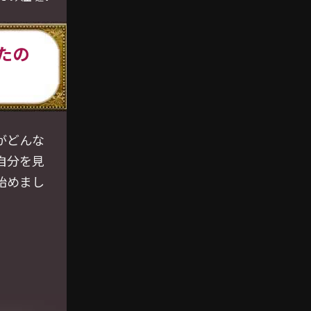
たの
がどんな
自分を見
始めまし