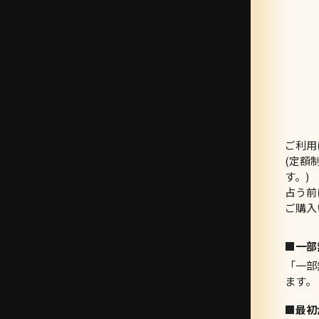
ご利用
(定額
す。)
占う前
ご購入
■一部
「一部
ます。
■最初