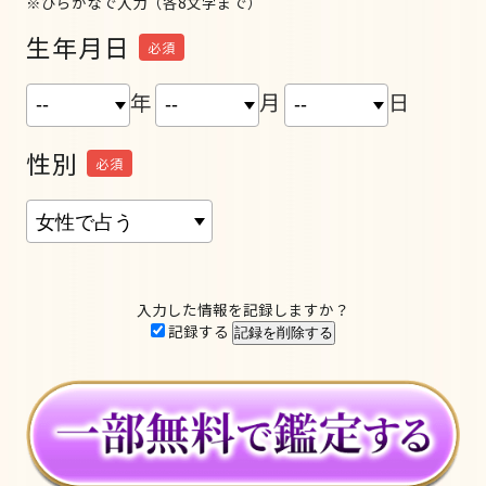
※ひらがなで入力（各8文字まで）
生年月日
必須
年
月
日
性別
必須
入力した情報を記録しますか？
記録する