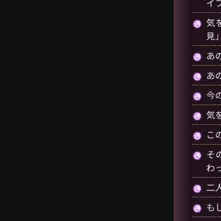
イ
気
見
あ
あ
今
気
こ
そ
わ
二
も