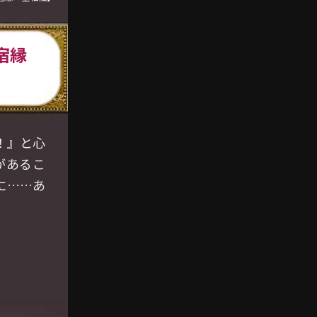
宿縁
！』と心
があるこ
に……あ