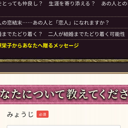
をとっても仲良し？ 生涯を寄り添える？ あの人との
人の恋結末……あの人と「恋人」になれますか？
婚までたどり着く？ 二人が結婚までたどり着く可能性
原栄子からあなたへ贈るメッセージ
みょうじ
必須