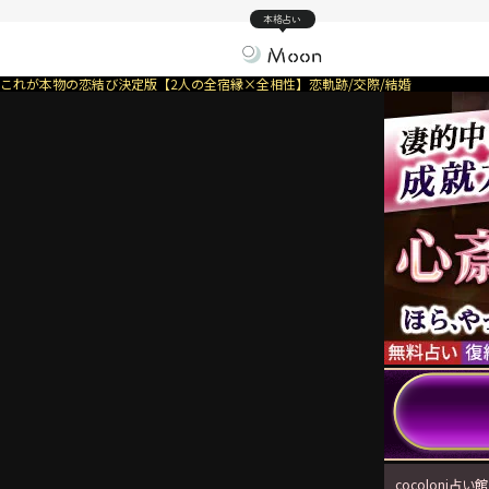
本格占い
これが本物の恋結び決定版【2人の全宿縁×全相性】恋軌跡/交際/結婚
cocoloni占い館