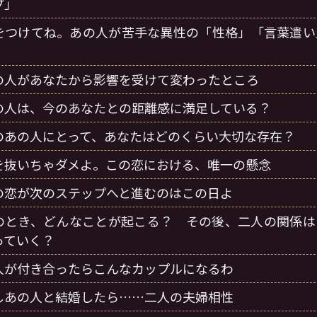
プ」
をつけてね。あの人が苦手な異性の「性格」「言葉遣い
」
の人があなたから影響を受けて変わったところ
の人は、今のあなたとの距離感に満足している？
のあの人にとって、あなたはどのくらい大切な存在？
を抜いちゃダメよ。この恋における、唯一の懸念
の恋が次のステップへと進むのはこの日よ
のとき、どんなことが起こる？ その後、二人の関係は
っていく？
人が付き合ったらこんなカップルになるわ
しあの人と結婚したら……二人の夫婦相性