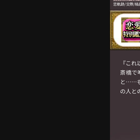
恋軌跡/交際/結
『これ
斎橋で
と……
の人と