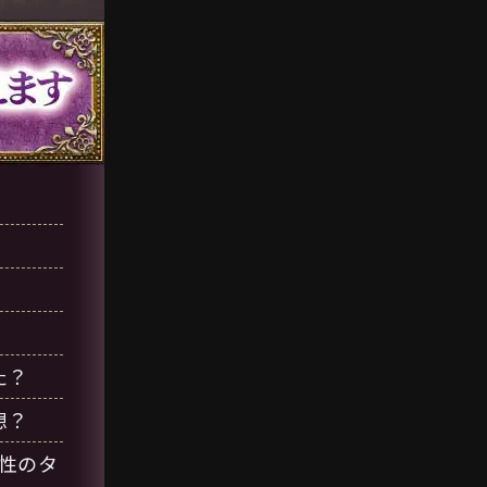
た？
想？
性のタ