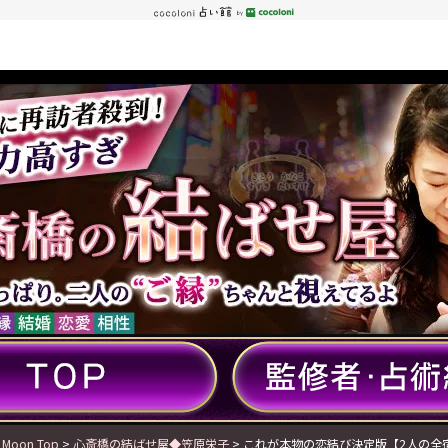
 Moon Top
>
心斎橋の結ばせ屋◆笠原栄子
> これが本物の恋結び決定版【2人の全