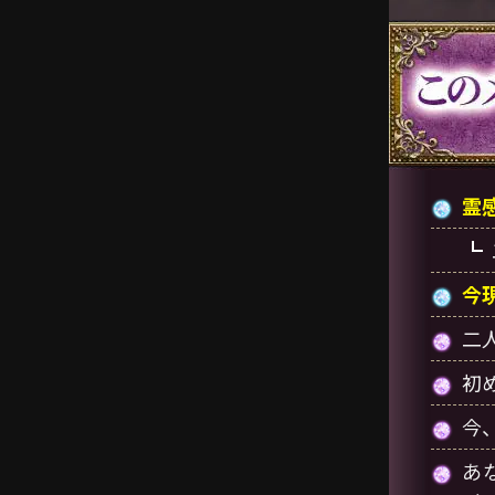
霊
今
二
初
今
あ