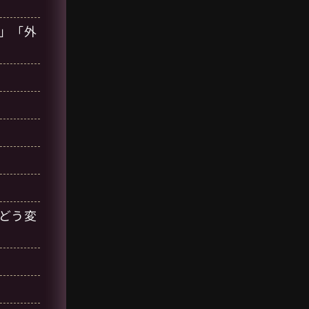
」「外
どう変