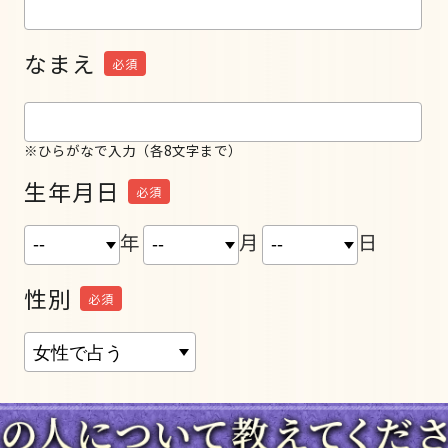
なまえ
必須
※ひらがなで入力（各8文字まで）
生年月日
必須
年
月
日
性別
必須