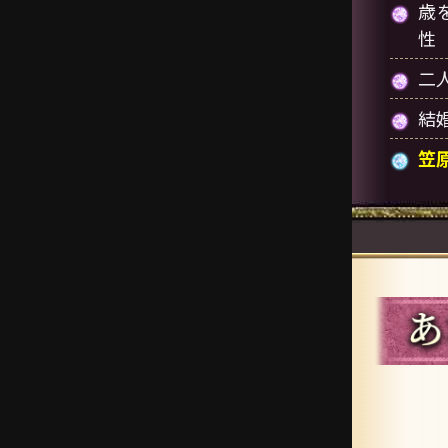
歳
性
二
結
笠