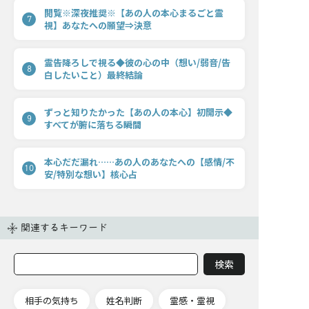
閲覧※深夜推奨※【あの人の本心まるごと霊
7
視】あなたへの願望⇒決意
霊告降ろしで視る◆彼の心の中（想い/弱音/告
8
白したいこと）最終結論
ずっと知りたかった【あの人の本心】初開示◆
9
すべてが腑に落ちる瞬間
本心だだ漏れ……あの人のあなたへの【感情/不
10
安/特別な想い】核心占
関連するキーワード
相手の気持ち
姓名判断
霊感・霊視