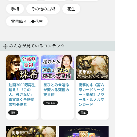
手相
その他の占術
花生
霊告降ろし◆花生
みんなが見ているコンテンツ
動画2000万再生
星ひとみ◆運命
衝撃的中《第六
超え！『この
が変わる究極の
感カードリーダ
人、外さない』
天星術
ー・美星》ノワ
真実暴く全感覚
ール・ルノルマ
星ひとみ
霊視◆珠希
ンカード
珠希
美星