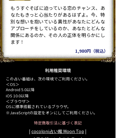
もうすぐそばに迫っている恋のチャンス、あ
なたもきっと心当たりがあるはずよ。今、特
別な想いを抱いている異性があなたにどんな
アプローチをしているのか、あなたとどんな
関係にあるのか、その人の正体を明らかにし
ます！
1,980円（税込）
利用推奨環境
この占い番組は、次の環境でご利用ください。
＜OS＞
Android 5.0以降
iOS 10.0以降
＜ブラウザ＞
OSに標準搭載されているブラウザ。
※JavaScriptの設定をオンにしてご利用ください。
特定商取引法に基づく表記
|
cocoloni占い館 Moon Top
|