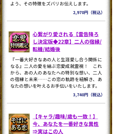
よう、その特徴をズバリお伝えします。
2,970円（税込）
心繋がり愛される【霊告降ろ
し決定版◆22章】二人の宿縁/
転機/結婚後
『一番大好きなあの人と生涯愛し合う関係に
なる』二人の愛を結ぶ恋愛成就霊視！ これ
から、あの人のあなたへの特別な想い、二人
の宿縁と未来……この恋の軌跡を紐解き、あ
なたの想いを叶えるお手伝いをいたします。
3,740円（税込）
【キャラ/趣味/歳も一致！】
今、あなたを一番好きな異性
⇒実はこの人