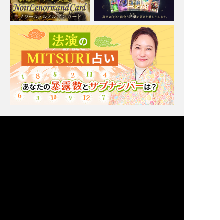
Moonの注目占い
New
一部無料
二人用
一部無料
二人用
あの人も本当に悩んでま
【脈アリだった恋】最近
す【あなたとの恋に対す
そっけないあの人が、今