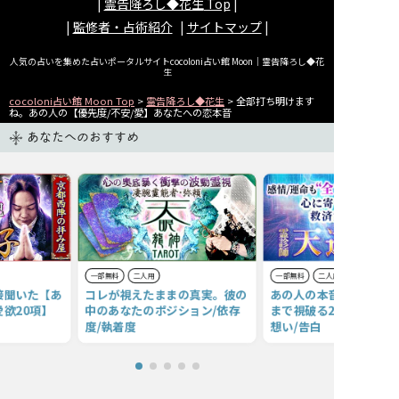
|
霊告降ろし◆花生
Top
|
|
監修者・占術紹介
|
サイトマップ
|
人気の占いを集めた占いポータルサイトcocoloni占い館 Moon｜
霊告降ろし◆花
生
cocoloni占い館 Moon Top
>
霊告降ろし◆花生
> 全部打ち明けます
ね。あの人の【優先度/不安/愛】あなたへの恋本音
あなたへのおすすめ
一部無料
二人用
一部無料
二人用
接聞いた【あ
コレが視えたままの真実。彼の
あの人の本音を全検出【
欲20項】
中のあなたのポジション/依存
まで視破る20項】あな
度/執着度
想い/告白