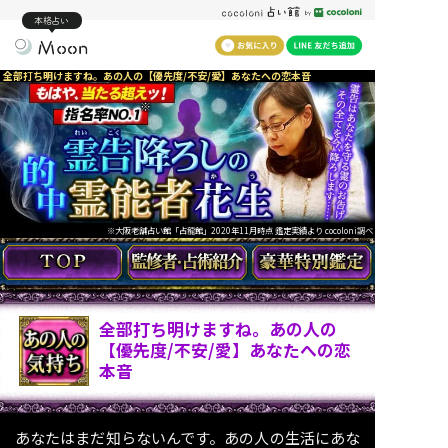
本格占い
全部打ち明けますね。あの人の【優先度/不安/愛】あなたへの恋本音
※
※大阪老舗占い館「占龍館」2020年11月時点 鑑定実績より cocoloni調べ
全部打ち明けますね。あの人の
【優先度/不安/愛】あなたへの恋
本音
あなたはまだ知らないんです。あの人の生活にあな