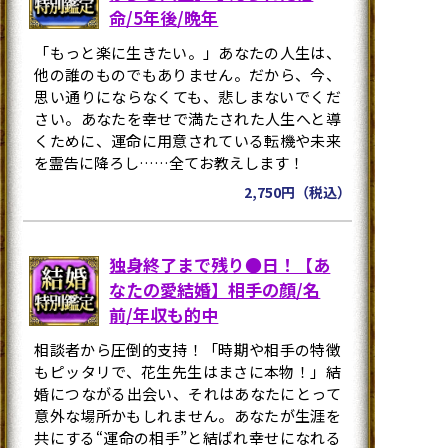
命/5年後/晩年
「もっと楽に生きたい。」あなたの人生は、
他の誰のものでもありません。だから、今、
思い通りにならなくても、悲しまないでくだ
さい。あなたを幸せで満たされた人生へと導
くために、運命に用意されている転機や未来
を霊告に降ろし……全てお教えします！
2,750円（税込）
独身終了まで残り●日！【あ
なたの愛結婚】相手の顔/名
前/年収も的中
相談者から圧倒的支持！「時期や相手の特徴
もピッタリで、花生先生はまさに本物！」結
婚につながる出会い、それはあなたにとって
意外な場所かもしれません。あなたが生涯を
共にする“運命の相手”と結ばれ幸せになれる