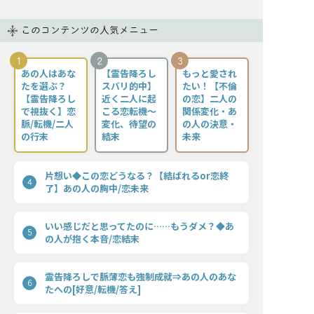
このコンテンツの人気メニュー
1
2
3
あの人はあな
【霊告降ろし
もっと愛され
たを選ぶ？
スバリ的中】
たい！【不倫
【霊告降ろし
近く二人に起
の恋】二人の
で視抜く】恋
こる恋転機〜
関係変化・あ
脈/転機/二人
変化、待望の
の人の決意・
の行末
結末
未来
片想い◆この恋どうなる？【結ばれるor恋終
4
了】あの人の胸中/恋未来
いい感じだと思ってたのに……もうダメ？◆あ
5
の人が抱く本音/恋結末
霊告降ろしで脈薄恋も強制成就⇒あの人のあな
6
たへの[好意/転機/答え]