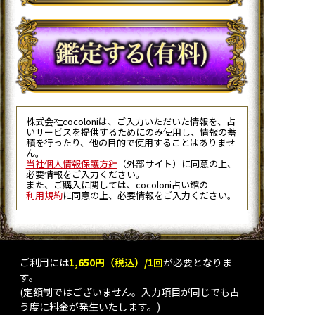
株式会社cocoloniは、ご入力いただいた情報を、占
いサービスを提供するためにのみ使用し、情報の蓄
積を行ったり、他の目的で使用することはありませ
ん。
当社個人情報保護方針
（外部サイト）に同意の上、
必要情報をご入力ください。
また、ご購入に関しては、cocoloni占い館の
利用規約
に同意の上、必要情報をご入力ください。
ご利用には
1,650円（税込）/1回
が必要となりま
す。
(定額制ではございません。入力項目が同じでも占
う度に料金が発生いたします。)