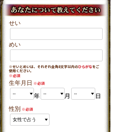
せい
めい
※せいとめいは、それぞれ全角8文字以内の
ひらがな
をご
使用ください。
※必須
生年月日
※必須
年
月
日
性別
※必須