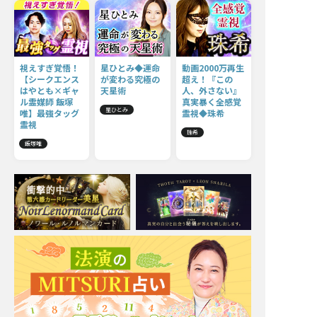
視えすぎ覚悟！
星ひとみ◆運命
動画2000万再生
【シークエンス
が変わる究極の
超え！『この
はやとも×ギャ
天星術
人、外さない』
ル霊媒師 飯塚
真実暴く全感覚
星ひとみ
唯】最強タッグ
霊視◆珠希
霊視
珠希
飯塚唯