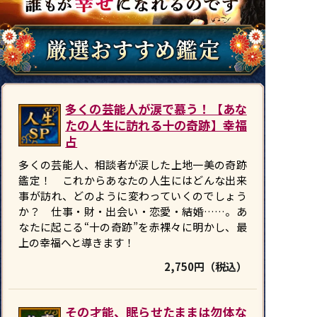
多くの芸能人が涙で慕う！【あな
たの人生に訪れる十の奇跡】幸福
占
多くの芸能人、相談者が涙した上地一美の奇跡
鑑定！ これからあなたの人生にはどんな出来
事が訪れ、どのように変わっていくのでしょう
か？ 仕事・財・出会い・恋愛・結婚……。あ
なたに起こる“十の奇跡”を赤裸々に明かし、最
上の幸福へと導きます！
2,750円（税込）
その才能、眠らせたままは勿体な