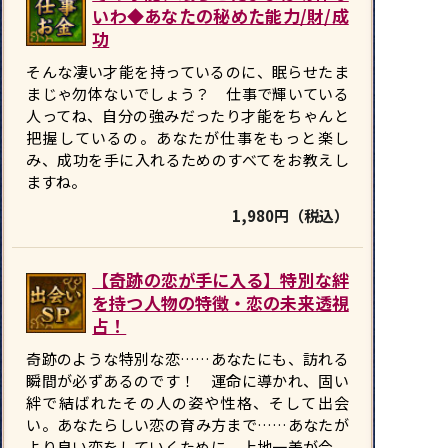
いわ◆あなたの秘めた能力/財/成
功
そんな凄い才能を持っているのに、眠らせたま
まじゃ勿体ないでしょう？ 仕事で輝いている
人ってね、自分の強みだったり才能をちゃんと
把握しているの。あなたが仕事をもっと楽し
み、成功を手に入れるためのすべてをお教えし
ますね。
1,980円（税込）
【奇跡の恋が手に入る】特別な絆
を持つ人物の特徴・恋の未来透視
占！
奇跡のような特別な恋……あなたにも、訪れる
瞬間が必ずあるのです！ 運命に導かれ、固い
絆で結ばれたその人の姿や性格、そして出会
い。あなたらしい恋の育み方まで……あなたが
より良い恋をしていくために。上地一美が今、