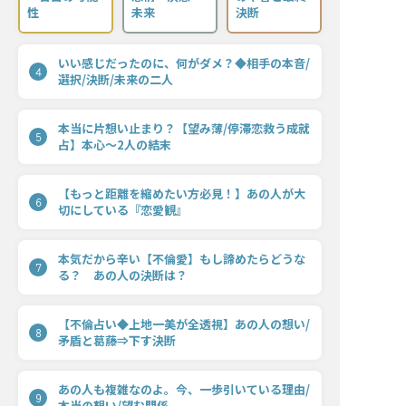
性
未来
決断
いい感じだったのに、何がダメ？◆相手の本音/
4
選択/決断/未来の二人
本当に片想い止まり？【望み薄/停滞恋救う成就
5
占】本心〜2人の結末
【もっと距離を縮めたい方必見！】あの人が大
6
切にしている『恋愛観』
本気だから辛い【不倫愛】もし諦めたらどうな
7
る？ あの人の決断は？
【不倫占い◆上地一美が全透視】あの人の想い/
8
矛盾と葛藤⇒下す決断
あの人も複雑なのよ。今、一歩引いている理由/
9
本当の想い/望む関係