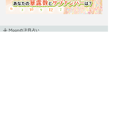
Moonの注目占い
New
一部無料
二人用
一部無料
二人用
あの人も本当に悩んでま
【脈アリだった恋】最近
す【あなたとの恋に対す
そっけないあの人が、今
る決心】告白⇒恋結末
夢中な異性/恋の結末
New
New
一部無料
二人用
一部無料
二人用
進展ナシ＝ウザがられて
前触れはあったはずよ。