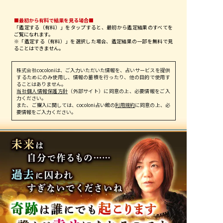
■最初から有料で結果を見る場合■
「鑑定する（有料）」を
タップ
すると、最初から鑑定結果のすべてを
ご覧になれます。
※「鑑定する（有料）」を選択した場合、鑑定結果の一部を無料で見
ることはできません。
株式会社cocoloniは、ご入力いただいた情報を、占いサービスを提供
するためにのみ使用し、情報の蓄積を行ったり、他の目的で使用す
ることはありません。
当社個人情報保護方針
（外部サイト）に同意の上、必要情報をご入
力ください。
また、ご購入に関しては、cocoloni占い館の
利用規約
に同意の上、必
要情報をご入力ください。