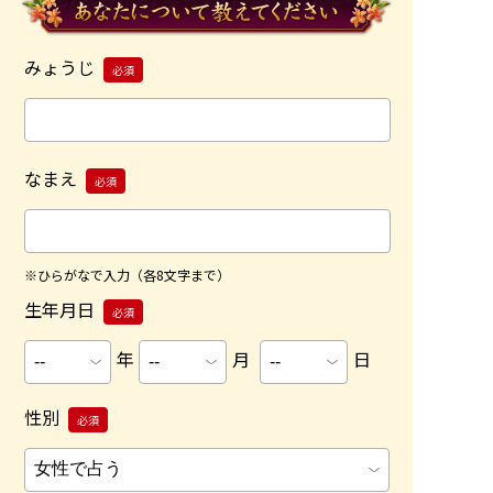
みょうじ
必須
なまえ
必須
※ひらがなで入力（各8文字まで）
生年月日
必須
年
月
日
性別
必須