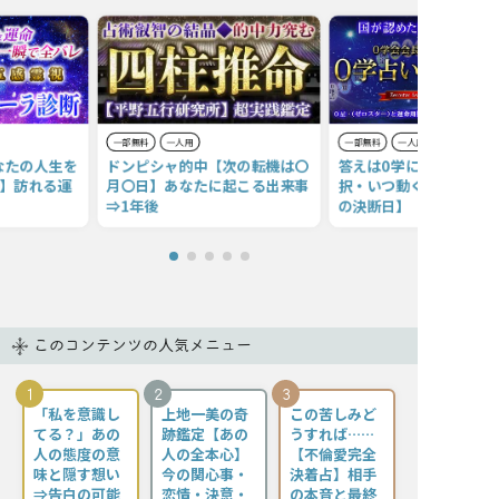
一部無料
一人用
一部無料
一人用
なたの人生を
ドンピシャ的中【次の転機は〇
答えは0学にある◆人生
項】訪れる運
月〇日】あなたに起こる出来事
択・いつ動く？【あなた
⇒1年後
の決断日】
このコンテンツの人気メニュー
1
2
3
「私を意識し
上地一美の奇
この苦しみど
てる？」あの
跡鑑定【あの
うすれば……
人の態度の意
人の全本心】
【不倫愛完全
味と隠す想い
今の関心事・
決着占】相手
⇒告白の可能
恋情・決意・
の本音と最終