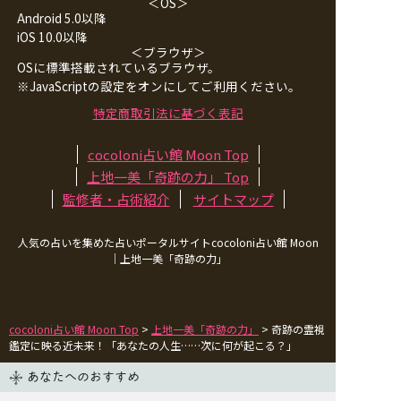
＜OS＞
Android 5.0以降
iOS 10.0以降
＜ブラウザ＞
OSに標準搭載されているブラウザ。
※JavaScriptの設定をオンにしてご利用ください。
特定商取引法に基づく表記
cocoloni占い館 Moon Top
上地一美「奇跡の力」
Top
監修者・占術紹介
サイトマップ
人気の占いを集めた占いポータルサイトcocoloni占い館 Moon
｜
上地一美「奇跡の力」
cocoloni占い館 Moon Top
>
上地一美「奇跡の力」
> 奇跡の霊視
鑑定に映る近未来！「あなたの人生……次に何が起こる？」
あなたへのおすすめ