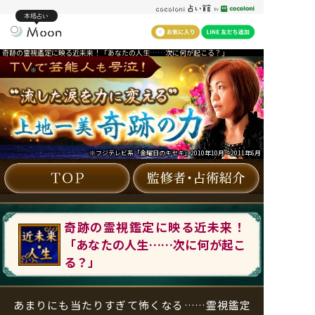
本格占い
奇跡の霊視鑑定に映る近未来！「あなたの人生……次に何が起こる？」
※
※フジテレビ系「金曜日のキセキ」2010年10月～2011年6月
奇跡の霊視鑑定に映る近未来！
「あなたの人生……次に何が起こ
る？」
あまりにも当たりすぎて怖くなる……霊視鑑定