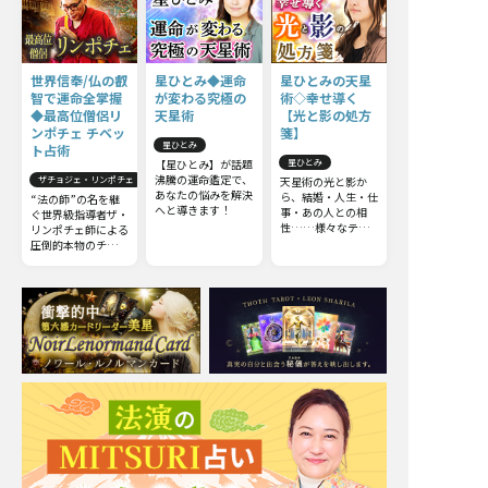
世界信奉/仏の叡
星ひとみ◆運命
星ひとみの天星
智で運命全掌握
が変わる究極の
術◇幸せ導く
◆最高位僧侶リ
天星術
【光と影の処方
ンポチェ チベッ
箋】
星ひとみ
ト占術
【星ひとみ】が話題
星ひとみ
沸騰の運命鑑定で、
ザチョジェ・リンポチェ
天星術の光と影か
あなたの悩みを解決
ら、結婚・人生・仕
“法の師”の名を継
へと導きます！
事・あの人との相
ぐ世界級指導者ザ・
性……様々なテー
リンポチェ師による
マから真実を導きま
圧倒的本物のチベッ
す！ 今からでも遅
ト占術。他の占いと
くはありません。さ
は一線を画すチベッ
らに運命を切り開
ト占術の極意をお伝
き、幸せな未来を手
えしましょう。
に入れましょう。