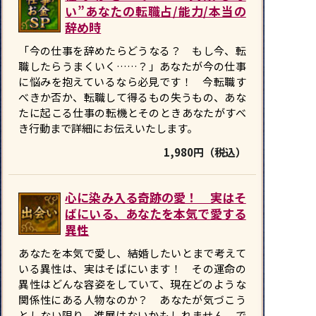
い”あなたの転職占/能力/本当の
辞め時
「今の仕事を辞めたらどうなる？ もし今、転
職したらうまくいく……？」あなたが今の仕事
に悩みを抱えているなら必見です！ 今転職す
べきか否か、転職して得るもの失うもの、あな
たに起こる仕事の転機とそのときあなたがすべ
き行動まで詳細にお伝えいたします。
1,980円（税込）
心に染み入る奇跡の愛！ 実はそ
ばにいる、あなたを本気で愛する
異性
あなたを本気で愛し、結婚したいとまで考えて
いる異性は、実はそばにいます！ その運命の
異性はどんな容姿をしていて、現在どのような
関係性にある人物なのか？ あなたが気づこう
としない限り、進展はないかもしれません。で