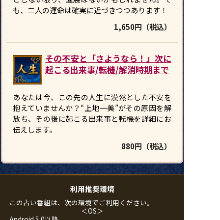
も、二人の運命は確実に近づきつつあります！
1,650円（税込）
その不安と「さようなら！」次に
起こる出来事/転機/解消時期まで
あなたは今、この先の人生に漠然とした不安を
抱えていませんか？“上地一美”がその原因を解
放ち、その後に起こる出来事と転機を詳細にお
伝えします。
880円（税込）
利用推奨環境
この占い番組は、次の環境でご利用ください。
＜OS＞
Android 5.0以降