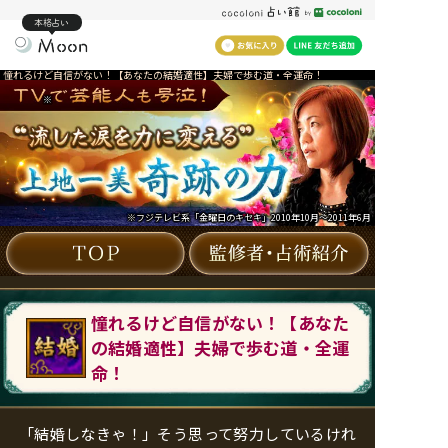
本格占い
憧れるけど自信がない！【あなたの結婚適性】夫婦で歩む道・全運命！
※
※フジテレビ系「金曜日のキセキ」2010年10月～2011年6月
憧れるけど自信がない！【あなた
の結婚適性】夫婦で歩む道・全運
命！
「結婚しなきゃ！」そう思って努力しているけれ