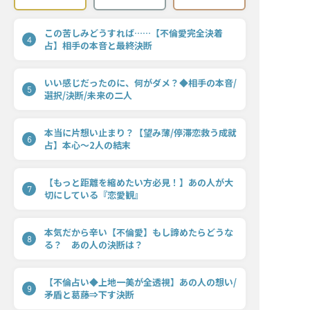
この苦しみどうすれば……【不倫愛完全決着
4
占】相手の本音と最終決断
いい感じだったのに、何がダメ？◆相手の本音/
5
選択/決断/未来の二人
本当に片想い止まり？【望み薄/停滞恋救う成就
6
占】本心〜2人の結末
【もっと距離を縮めたい方必見！】あの人が大
7
切にしている『恋愛観』
本気だから辛い【不倫愛】もし諦めたらどうな
8
る？ あの人の決断は？
【不倫占い◆上地一美が全透視】あの人の想い/
9
矛盾と葛藤⇒下す決断