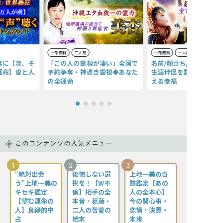
一部無料
二人用
一部無料
一人用
実に【次、そ
「この人の霊視が凄い」全国で
名前/顔立ち/入籍日【あ
運命】愛と人
予約争奪・神憑き霊視◆あなた
生涯伴侶を暴く】婚姻霊
の全運命
える幸福
このコンテンツの人気メニュー
1
2
3
“絶対出会
後悔しない選
上地一美の奇
う”上地一美の
択を！【W不
跡鑑定【あの
キセキ鑑定
倫】相手の全
人の全本心】
【望む運命の
本音・葛藤・
今の関心事・
人】良縁的中
二人の苦愛の
恋情・決意・
占
結末
未来