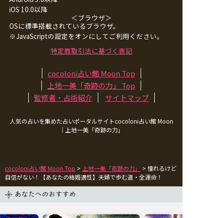
iOS 10.0以降
＜ブラウザ＞
OSに標準搭載されているブラウザ。
※JavaScriptの設定をオンにしてご利用ください。
特定商取引法に基づく表記
cocoloni占い館 Moon Top
上地一美「奇跡の力」
Top
監修者・占術紹介
サイトマップ
人気の占いを集めた占いポータルサイトcocoloni占い館 Moon
｜
上地一美「奇跡の力」
cocoloni占い館 Moon Top
>
上地一美「奇跡の力」
> 憧れるけど
自信がない！【あなたの結婚適性】夫婦で歩む道・全運命！
あなたへのおすすめ