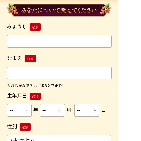
みょうじ
必須
なまえ
必須
※ひらがなで入力（各8文字まで）
生年月日
必須
年
月
日
性別
必須