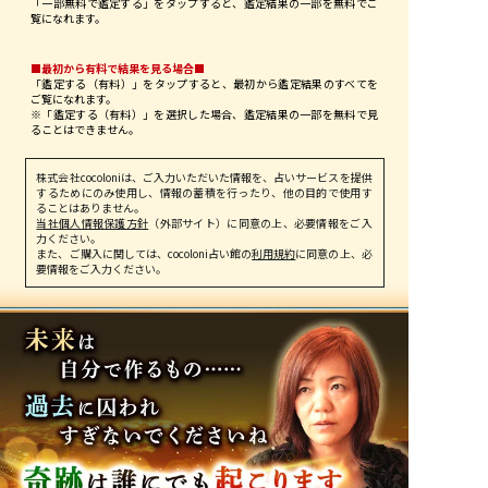
「一部無料で鑑定する」を
タップ
すると、鑑定結果の一部を無料でご
覧になれます。
■最初から有料で結果を見る場合■
「鑑定する（有料）」を
タップ
すると、最初から鑑定結果のすべてを
ご覧になれます。
※「鑑定する（有料）」を選択した場合、鑑定結果の一部を無料で見
ることはできません。
株式会社cocoloniは、ご入力いただいた情報を、占いサービスを提供
するためにのみ使用し、情報の蓄積を行ったり、他の目的で使用す
ることはありません。
当社個人情報保護方針
（外部サイト）に同意の上、必要情報をご入
力ください。
また、ご購入に関しては、cocoloni占い館の
利用規約
に同意の上、必
要情報をご入力ください。