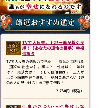
TVで大反響。上地一美が繋ぐ良
縁！【あなたの運命の相手】幸福
透視占
TVで大反響の透視力で見た！ あなたに訪れる
【運命の出会い】。顔は？ 性格は？ 年齢
は？ 経済力は？ そして価値観は？ 二人が
出会う瞬間を完全透視！ 絶対見逃さない【運
命の人の見つけ方】まで徹底伝授！
2,750円（税込）
仕事がきつい……“失敗しな