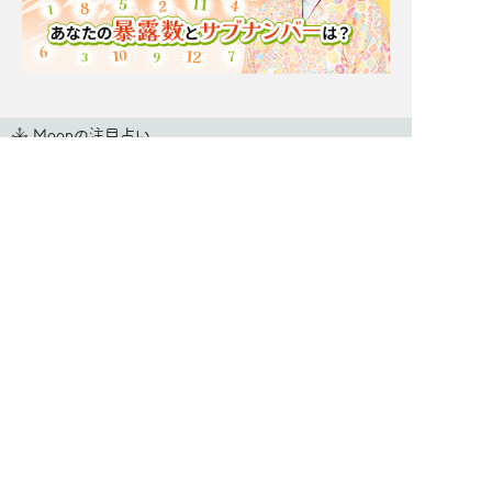
Moonの注目占い
New
一部無料
二人用
一部無料
二人用
進展ナシ＝ウザがられて
【星ひとみ◇復縁救済】
る？【あの人の今の気持
相手の現状、残る思い
ち】秘密/葛藤/恋結論
出、元サヤになる可能性
New
一部無料
二人用
一部無料
二人用