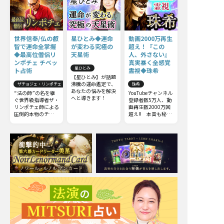
世界信奉/仏の叡
星ひとみ◆運命
動画2000万再生
智で運命全掌握
が変わる究極の
超え！『この
◆最高位僧侶リ
天星術
人、外さない』
ンポチェ チベッ
真実暴く全感覚
星ひとみ
ト占術
霊視◆珠希
【星ひとみ】が話題
沸騰の運命鑑定で、
ザチョジェ・リンポチェ
珠希
あなたの悩みを解決
“法の師”の名を継
YouTubeチャンネル
へと導きます！
ぐ世界級指導者ザ・
登録者数5万人、動
リンポチェ師による
画再生数2000万回
圧倒的本物のチベッ
超え!! 本音も秘密
ト占術。他の占いと
も何もかも……触
は一線を画すチベッ
れてはいけない部分
ト占術の極意をお伝
までズバッと暴いて
えしましょう。
しまう全感覚霊視を
ご体感下さい。