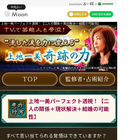
本格占い
上地一美パーフェクト透視！【二人の関係＋現状解決＋結婚の可能性】
※
※フジテレビ系「金曜日のキセキ」2010年10月～2011年6月
上地一美パーフェクト透視！【二
人の関係＋現状解決＋結婚の可能
性】
すべて言い当てられる覚悟はできていますか？