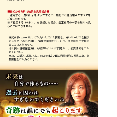
■最初から有料で結果を見る場合■
「鑑定する（有料）」を
タップ
すると、最初から鑑定結果のすべてを
ご覧になれます。
※「鑑定する（有料）」を選択した場合、鑑定結果の一部を無料で見
ることはできません。
株式会社cocoloniは、ご入力いただいた情報を、占いサービスを提供
するためにのみ使用し、情報の蓄積を行ったり、他の目的で使用す
ることはありません。
当社個人情報保護方針
（外部サイト）に同意の上、必要情報をご入
力ください。
また、ご購入に関しては、cocoloni占い館の
利用規約
に同意の上、必
要情報をご入力ください。