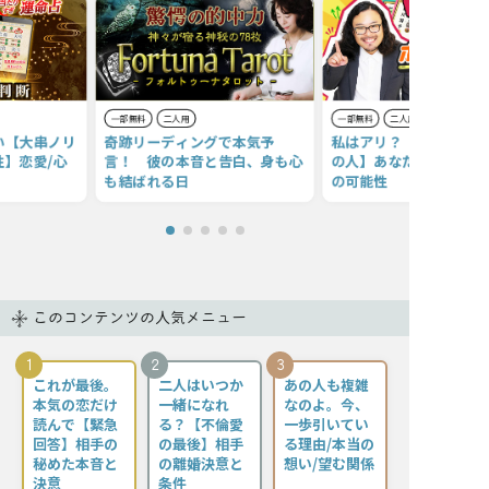
一部無料
二人用
一部無料
二人用
い【大串ノリ
奇跡リーディングで本気予
私はアリ？ ナシ？【年
】恋愛/心
言！ 彼の本音と告白、身も心
の人】あなたへの好意/本
も結ばれる日
の可能性
このコンテンツの人気メニュー
1
2
3
これが最後。
二人はいつか
あの人も複雑
本気の恋だけ
一緒になれ
なのよ。今、
読んで【緊急
る？【不倫愛
一歩引いてい
回答】相手の
の最後】相手
る理由/本当の
秘めた本音と
の離婚決意と
想い/望む関係
決意
条件