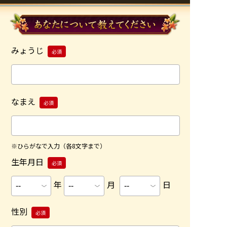
みょうじ
必須
なまえ
必須
※ひらがなで入力（各8文字まで）
生年月日
必須
年
月
日
性別
必須