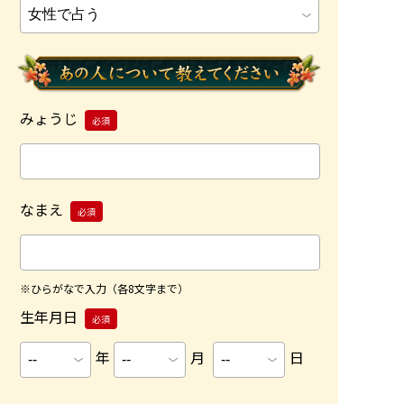
みょうじ
必須
なまえ
必須
※ひらがなで入力（各8文字まで）
生年月日
必須
年
月
日