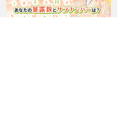
Moonの注目占い
一部無料
二人用
一部無料
二人用
もう我慢の限界。実はあ
厳しいことも言うけん
の人あなたと[距離を置
ね！【一定距離⇒進展ナ
きたいor付き合いたい]
シ】相手の本心/恋結論
New
一部無料
二人用
一部無料
二人用