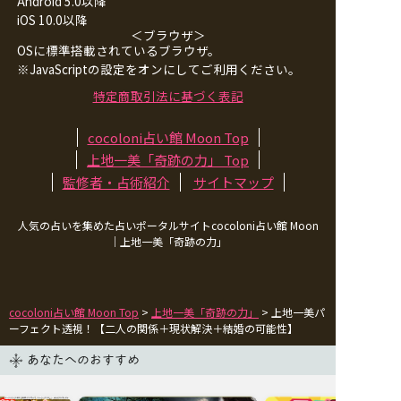
Android 5.0以降
iOS 10.0以降
＜ブラウザ＞
OSに標準搭載されているブラウザ。
※JavaScriptの設定をオンにしてご利用ください。
特定商取引法に基づく表記
cocoloni占い館 Moon Top
上地一美「奇跡の力」
Top
監修者・占術紹介
サイトマップ
人気の占いを集めた占いポータルサイトcocoloni占い館 Moon
｜
上地一美「奇跡の力」
cocoloni占い館 Moon Top
>
上地一美「奇跡の力」
> 上地一美パ
ーフェクト透視！【二人の関係＋現状解決＋結婚の可能性】
あなたへのおすすめ