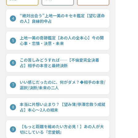
“絶対出会う”上地一美のキセキ鑑定【望む運命
4
の人】良縁的中占
上地一美の奇跡鑑定【あの人の全本心】今の関
5
心事・恋情・決意・未来
この苦しみどうすれば……【不倫愛完全決着
6
占】相手の本音と最終決断
いい感じだったのに、何がダメ？◆相手の本音/
7
選択/決断/未来の二人
本当に片想い止まり？【望み薄/停滞恋救う成就
8
占】本心〜2人の結末
【もっと距離を縮めたい方必見！】あの人が大
9
切にしている『恋愛観』