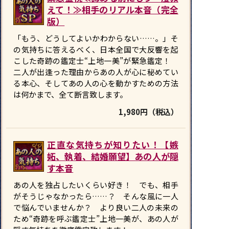
えて！≫相手のリアル本音（完全
版）
「もう、どうしてよいかわからない……。」そ
の気持ちに答えるべく、日本全国で大反響を起
こした奇跡の鑑定士“上地一美”が緊急鑑定！
二人が出逢った理由からあの人が心に秘めてい
る本心、そしてあの人の心を動かすための方法
は何かまで、全て断言致します。
1,980円（税込）
正直な気持ちが知りたい！【嫉
妬、執着、結婚願望】あの人が隠
す本音
あの人を独占したいくらい好き！ でも、相手
がそうじゃなかったら……？ そんな風に一人
で悩んでいませんか？ より良い二人の未来の
ため“奇跡を呼ぶ鑑定士”上地一美が、あの人が