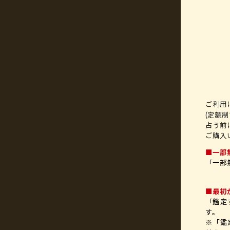
ご利用
(定額
占う前
ご購入
■一部
「一部
■最初
「鑑定
す。
※「鑑