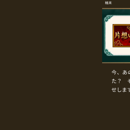
結末
今、あ
た？ 
せしま