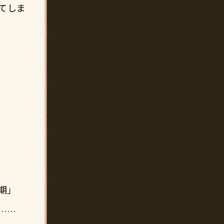
てしま
期」
……