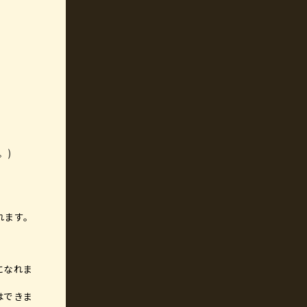
。)
れます。
になれま
はできま