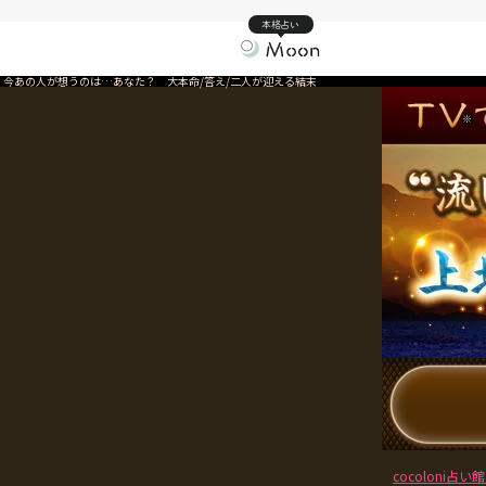
本格占い
今あの人が想うのは…あなた？ 大本命/答え/二人が迎える結末
※
cocoloni占い館