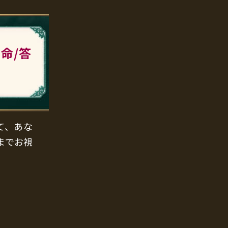
命/答
て、あな
までお視