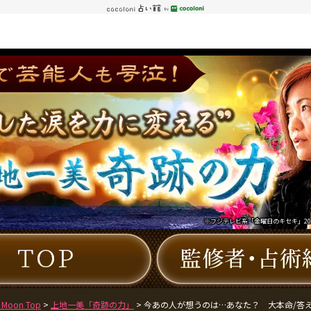
※フジテレビ系「金曜日のキセキ」2010
 Moon Top
>
上地一美「奇跡の力」
> 今あの人が想うのは…あなた？ 大本命/答