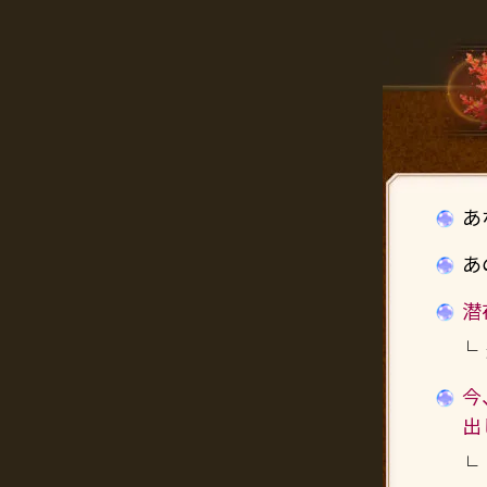
あ
あ
潜
今
出