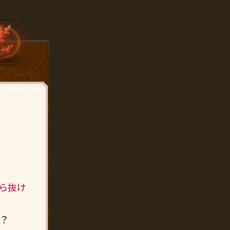
ら抜け
？