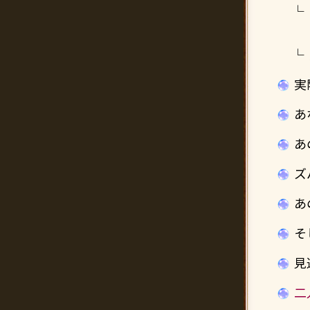
実
あ
あ
ズ
あ
そ
見
二