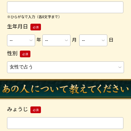
※ひらがなで入力（各8文字まで）
生年月日
必須
年
月
日
性別
必須
みょうじ
必須