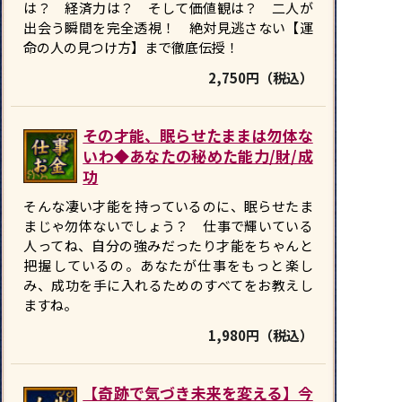
は？ 経済力は？ そして価値観は？ 二人が
出会う瞬間を完全透視！ 絶対見逃さない【運
命の人の見つけ方】まで徹底伝授！
2,750円（税込）
その才能、眠らせたままは勿体な
いわ◆あなたの秘めた能力/財/成
功
そんな凄い才能を持っているのに、眠らせたま
まじゃ勿体ないでしょう？ 仕事で輝いている
人ってね、自分の強みだったり才能をちゃんと
把握しているの。あなたが仕事をもっと楽し
み、成功を手に入れるためのすべてをお教えし
ますね。
1,980円（税込）
【奇跡で気づき未来を変える】今