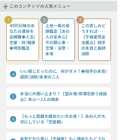
このコンテンツの人気メニュー
1
2
3
40代以降のあ
上地一美の奇
この苦しみど
なたの運命を
跡鑑定【あの
うすれば……
全網羅◆人生/
人の全本心】
【不倫愛完全
恋愛・財/健康
今の関心事・
決着占】相手
◆特別鑑定
恋情・決意・
の本音と最終
未来
決断
いい感じだったのに、何がダメ？◆相手の本音/
4
選択/決断/未来の二人
本当に片想い止まり？【望み薄/停滞恋救う成就
5
占】本心〜2人の結末
【もっと距離を縮めたい方必見！】あの人が大
6
切にしている『恋愛観』
本気だから辛い【不倫愛】もし諦めたらどうな