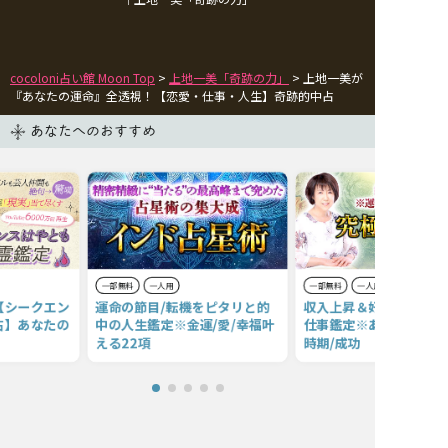
cocoloni占い館 Moon Top
>
上地一美「奇跡の力」
> 上地一美が
『あなたの運命』全透視！【恋愛・仕事・人生】奇跡的中占
あなたへのおすすめ
一部無料
一人用
一部無料
一人用
【シークエン
運命の節目/転機をピタリと的
収入上昇＆好待遇＆適職
占】あなたの
中の人生鑑定※金運/愛/幸福叶
仕事鑑定※あなたの才能
える22項
時期/成功