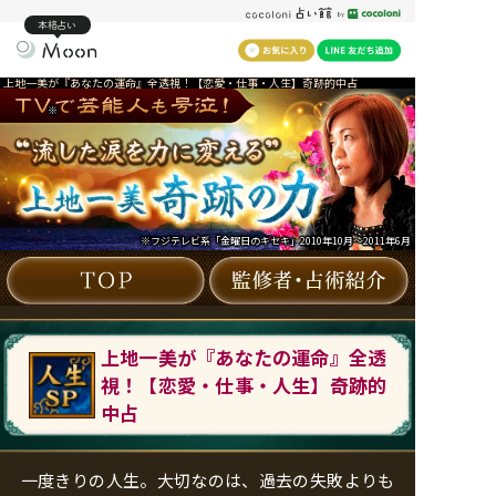
本格占い
上地一美が『あなたの運命』全透視！【恋愛・仕事・人生】奇跡的中占
※
※フジテレビ系「金曜日のキセキ」2010年10月～2011年6月
上地一美が『あなたの運命』全透
視！【恋愛・仕事・人生】奇跡的
中占
一度きりの人生。大切なのは、過去の失敗よりも