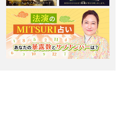
Moonの注目占い
一部無料
二人用
一部無料
二人用
もう我慢の限界。実はあ
厳しいことも言うけん
の人あなたと[距離を置
ね！【一定距離⇒進展ナ
きたいor付き合いたい]
シ】相手の本心/恋結論