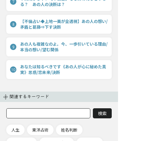
7
る？ あの人の決断は？
【不倫占い◆上地一美が全透視】あの人の想い/
8
矛盾と葛藤⇒下す決断
あの人も複雑なのよ。今、一歩引いている理由/
9
本当の想い/望む関係
あなたは知るべきです《あの人が心に秘めた真
10
実》思惑/恋未来/決断
関連するキーワード
人生
東洋占術
姓名判断