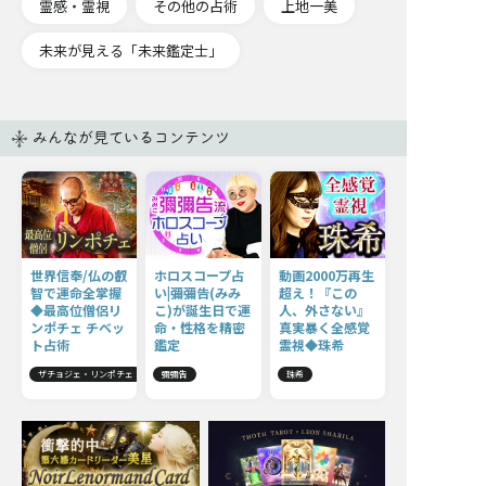
霊感・霊視
その他の占術
上地一美
未来が見える「未来鑑定士」
みんなが見ているコンテンツ
世界信奉/仏の叡
ホロスコープ占
動画2000万再生
智で運命全掌握
い|彌彌告(みみ
超え！『この
◆最高位僧侶リ
こ)が誕生日で運
人、外さない』
ンポチェ チベッ
命・性格を精密
真実暴く全感覚
ト占術
鑑定
霊視◆珠希
ザチョジェ・リンポチェ
彌彌告
珠希