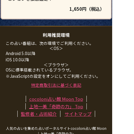
1,650円（税込）
利用推奨環境
この占い番組は、次の環境でご利用ください。
＜OS＞
Android 5.0以降
iOS 10.0以降
＜ブラウザ＞
OSに標準搭載されているブラウザ。
※JavaScriptの設定をオンにしてご利用ください。
特定商取引法に基づく表記
cocoloni占い館 Moon Top
上地一美「奇跡の力」
Top
監修者・占術紹介
サイトマップ
人気の占いを集めた占いポータルサイトcocoloni占い館 Moon
｜
上地一美「奇跡の力」