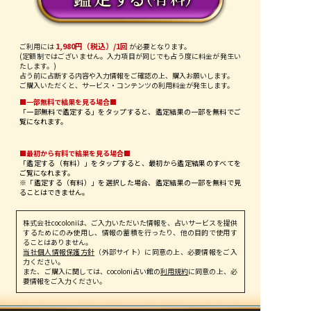
1,980円（税込）/1回
ご利用には
が必要となります。
(定額制ではございません。入力項目が同じでも占う度に料金が発生い
たします。)
占う前に占断する内容や入力情報をご確認の上、購入お願いします。
ご購入いただくと、サービス・コンテンツの利用料金が発生します。
■一部無料で結果を見る場合■
「一部無料で鑑定する」を
タップ
すると、鑑定結果の一部を無料でご
覧になれます。
■最初から有料で結果を見る場合■
「鑑定する（有料）」を
タップ
すると、最初から鑑定結果のすべてを
ご覧になれます。
※「鑑定する（有料）」を選択した場合、鑑定結果の一部を無料で見
ることはできません。
株式会社cocoloniは、ご入力いただいた情報を、占いサービスを提供
するためにのみ使用し、情報の蓄積を行ったり、他の目的で使用す
ることはありません。
当社個人情報保護方針
（外部サイト）に同意の上、必要情報をご入
力ください。
また、ご購入に関しては、cocoloni占い館の
利用規約
に同意の上、必
要情報をご入力ください。