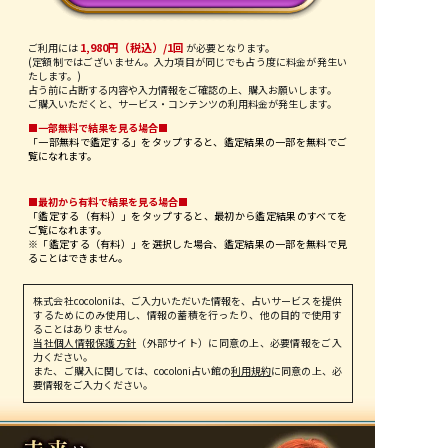
1,980円（税込）/1回
ご利用には
が必要となります。
(定額制ではございません。入力項目が同じでも占う度に料金が発生い
たします。)
占う前に占断する内容や入力情報をご確認の上、購入お願いします。
ご購入いただくと、サービス・コンテンツの利用料金が発生します。
■一部無料で結果を見る場合■
「一部無料で鑑定する」を
タップ
すると、鑑定結果の一部を無料でご
覧になれます。
■最初から有料で結果を見る場合■
「鑑定する（有料）」を
タップ
すると、最初から鑑定結果のすべてを
ご覧になれます。
※「鑑定する（有料）」を選択した場合、鑑定結果の一部を無料で見
ることはできません。
株式会社cocoloniは、ご入力いただいた情報を、占いサービスを提供
するためにのみ使用し、情報の蓄積を行ったり、他の目的で使用す
ることはありません。
当社個人情報保護方針
（外部サイト）に同意の上、必要情報をご入
力ください。
また、ご購入に関しては、cocoloni占い館の
利用規約
に同意の上、必
要情報をご入力ください。