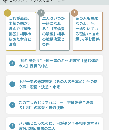
このコンテンツの人気メニュー
1
2
3
これが最後。
二人はいつか
あの人も複雑
本気の恋だけ
一緒になれ
なのよ。今、
読んで【緊急
る？【不倫愛
一歩引いてい
回答】相手の
の最後】相手
る理由/本当の
秘めた本音と
の離婚決意と
想い/望む関係
決意
条件
“絶対出会う”上地一美のキセキ鑑定【望む運命
4
の人】良縁的中占
上地一美の奇跡鑑定【あの人の全本心】今の関
5
心事・恋情・決意・未来
この苦しみどうすれば……【不倫愛完全決着
6
占】相手の本音と最終決断
いい感じだったのに、何がダメ？◆相手の本音/
7
選択/決断/未来の二人