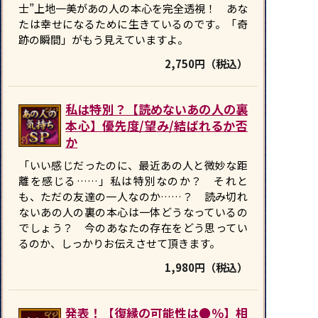
士”上地一美があの人の本心を完全透視！ ――あな
たは幸せになるために生きているのです。「奇
跡の瞬間」がもう見えていますよ。
2,750円（税込）
私は特別？【読めないあの人の裏
本心】優先度/望み/結ばれるか否
か
「いい感じだったのに、最近あの人と微妙な距
離を感じる……」私は特別なのか？ それと
も、ただの友達の一人なのか……？ 読み切れ
ないあの人の裏の本心は一体どうなっているの
でしょう？ 今のあなたの存在をどう思ってい
るのか、しっかりお伝えさせて頂きます。
1,980円（税込）
発表！【復縁の可能性は●％】相