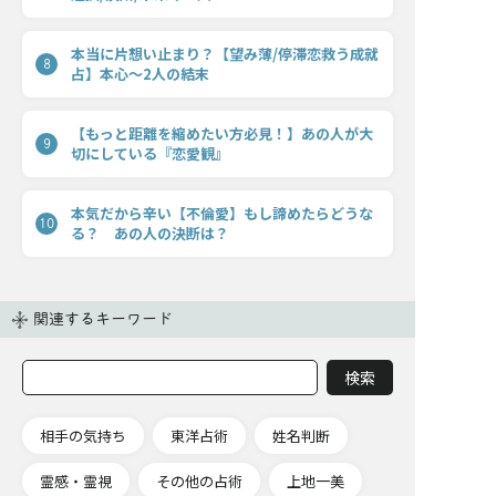
本当に片想い止まり？【望み薄/停滞恋救う成就
8
占】本心〜2人の結末
【もっと距離を縮めたい方必見！】あの人が大
9
切にしている『恋愛観』
本気だから辛い【不倫愛】もし諦めたらどうな
10
る？ あの人の決断は？
関連するキーワード
相手の気持ち
東洋占術
姓名判断
霊感・霊視
その他の占術
上地一美