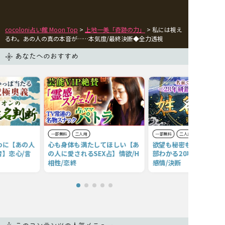
cocoloni占い館 Moon Top
>
上地一美「奇跡の力」
> 私には視え
るわ。あの人の真の本音が……本気度/最終決断◆全力透視
あなたへのおすすめ
一部無料
二人用
一部無料
二人用
わに【あの人
心も身体も満たしてほしい【あ
欲望も秘密も【あの人の
】恋心/言
の人に愛されるSEX占】情欲/H
部わかる20項】あなた
相性/恋終
感情/決断