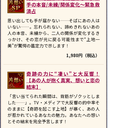
手の本音/未練/関係変化〜緊急救
済占
思い出しても手が届かない……そばにあの人は
いない……。忘れられない、諦めきれないあの
人の本音、未練から、二人の関係が変化するき
っかけ、その恋が元に戻る可能性まで“上地一
美”が驚愕の鑑定力で示します！
1,980円（税込）
奇跡の力に“凄い”と大反響！
【あの人が抱く真実、想いと恋の
結末】
「言い当てられた瞬間は、背筋がゾクッとしま
した……」。TV・メディアで大反響の的中率そ
のままに【奇跡を起こす上地】が暴く、あの人
が惹かれているあなたの魅力。あなたへの想い
とその結末を完全予言します！