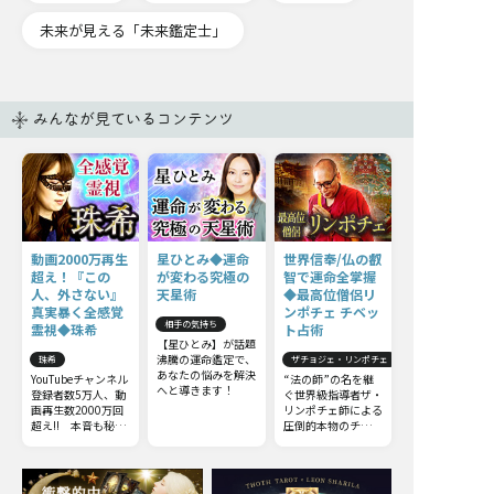
未来が見える「未来鑑定士」
みんなが見ているコンテンツ
動画2000万再生
星ひとみ◆運命
世界信奉/仏の叡
超え！『この
が変わる究極の
智で運命全掌握
人、外さない』
天星術
◆最高位僧侶リ
真実暴く全感覚
ンポチェ チベッ
相手の気持ち
霊視◆珠希
ト占術
【星ひとみ】が話題
沸騰の運命鑑定で、
珠希
ザチョジェ・リンポチェ
あなたの悩みを解決
YouTubeチャンネル
“法の師”の名を継
へと導きます！
登録者数5万人、動
ぐ世界級指導者ザ・
画再生数2000万回
リンポチェ師による
超え!! 本音も秘密
圧倒的本物のチベッ
も何もかも……触
ト占術。他の占いと
れてはいけない部分
は一線を画すチベッ
までズバッと暴いて
ト占術の極意をお伝
しまう全感覚霊視を
えしましょう。