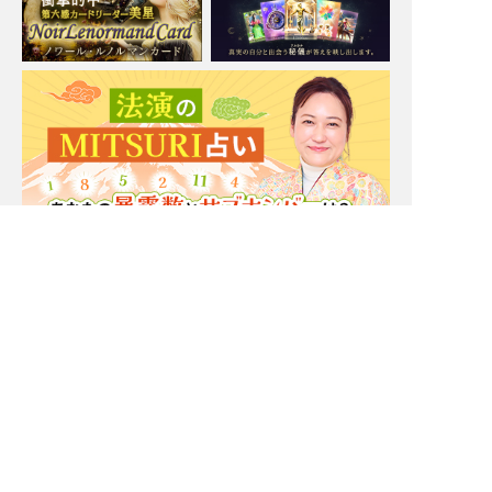
ご体感下さい。
Moonの注目占い
一部無料
二人用
一部無料
二人用
もう我慢の限界。実はあ
厳しいことも言うけん