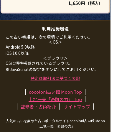
1,650円（税込）
利用推奨環境
この占い番組は、次の環境でご利用ください。
＜OS＞
Android 5.0以降
iOS 10.0以降
＜ブラウザ＞
OSに標準搭載されているブラウザ。
※JavaScriptの設定をオンにしてご利用ください。
特定商取引法に基づく表記
cocoloni占い館 Moon Top
上地一美「奇跡の力」
Top
監修者・占術紹介
サイトマップ
人気の占いを集めた占いポータルサイトcocoloni占い館 Moon
｜
上地一美「奇跡の力」