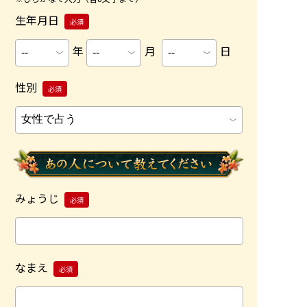
生年月日
必須
年
月
日
性別
必須
みょうじ
必須
なまえ
必須