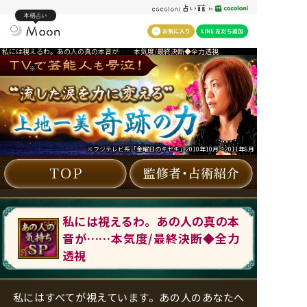
本格占い
私には視えるわ。あの人の真の本音が……本気度/最終決断◆全力透視
※
※フジテレビ系「金曜日のキセキ」2010年10月～2011年6月
私には視えるわ。あの人の真の本
音が……本気度/最終決断◆全力
透視
私にはすべてが視えています。あの人のあなたへ