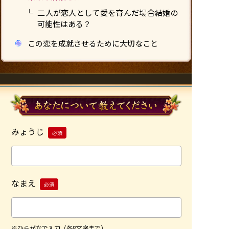
二人が恋人として愛を育んだ場合――結婚の
可能性はある？
この恋を成就させるために大切なこと
みょうじ
必須
なまえ
必須
※ひらがなで入力（各8文字まで）