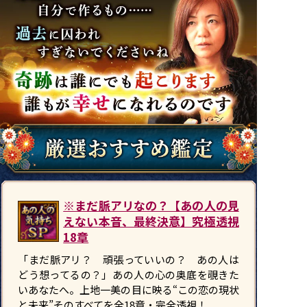
※まだ脈アリなの？【あの人の見
えない本音、最終決意】究極透視
18章
「まだ脈アリ？ 頑張っていいの？ あの人は
どう想ってるの？」――あの人の心の奥底を覗きた
いあなたへ。上地一美の目に映る“この恋の現状
と未来”そのすべてを全18章・完全透視！