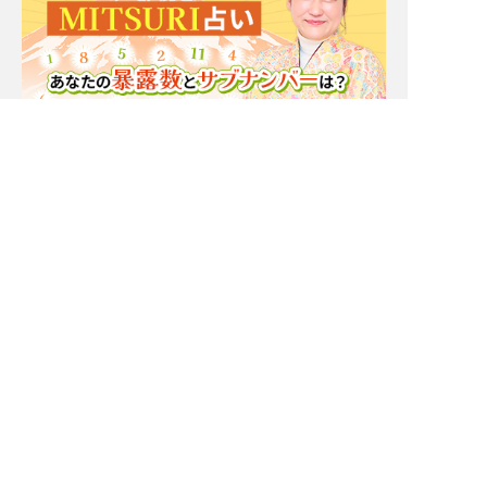
Moonの注目占い
一部無料
二人用
一部無料
二人用
もう我慢の限界。実はあ
厳しいことも言うけん
の人あなたと[距離を置
ね！【一定距離⇒進展ナ
きたいor付き合いたい]
シ】相手の本心/恋結論