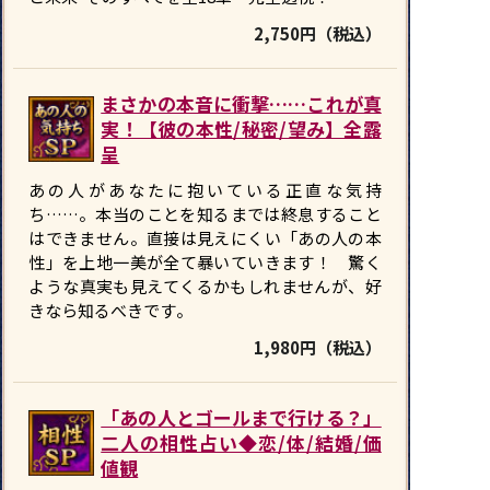
2,750円（税込）
まさかの本音に衝撃……これが真
実！【彼の本性/秘密/望み】全露
呈
あの人があなたに抱いている正直な気持
ち……。本当のことを知るまでは終息すること
はできません。直接は見えにくい「あの人の本
性」を上地一美が全て暴いていきます！ 驚く
ような真実も見えてくるかもしれませんが、好
きなら知るべきです――。
1,980円（税込）
「あの人とゴールまで行ける？」
二人の相性占い◆恋/体/結婚/価
値観