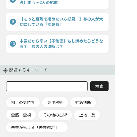
占】本心〜2人の結末
【もっと距離を縮めたい方必見！】あの人が大
9
切にしている『恋愛観』
本気だから辛い【不倫愛】もし諦めたらどうな
10
る？ あの人の決断は？
関連するキーワード
相手の気持ち
東洋占術
姓名判断
霊感・霊視
その他の占術
上地一美
未来が見える「未来鑑定士」