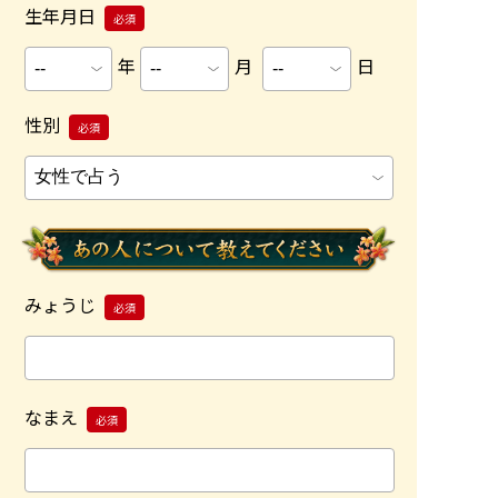
生年月日
必須
年
月
日
性別
必須
みょうじ
必須
なまえ
必須