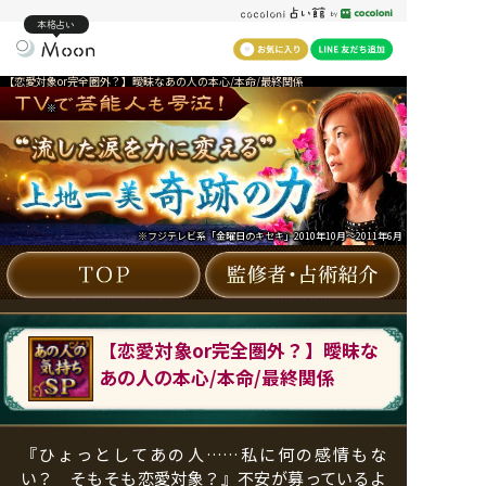
本格占い
【恋愛対象or完全圏外？】曖昧なあの人の本心/本命/最終関係
※
※フジテレビ系「金曜日のキセキ」2010年10月～2011年6月
【恋愛対象or完全圏外？】曖昧な
あの人の本心/本命/最終関係
『ひょっとしてあの人……私に何の感情もな
い？ そもそも恋愛対象？』不安が募っているよ