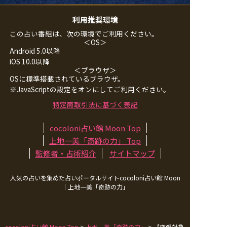
利用推奨環境
この占い番組は、次の環境でご利用ください。
＜OS＞
Android 5.0以降
iOS 10.0以降
＜ブラウザ＞
OSに標準搭載されているブラウザ。
※JavaScriptの設定をオンにしてご利用ください。
特定商取引法に基づく表記
cocoloni占い館 Moon Top
上地一美「奇跡の力」
Top
監修者・占術紹介
サイトマップ
人気の占いを集めた占いポータルサイトcocoloni占い館 Moon
｜
上地一美「奇跡の力」
cocoloni占い館 Moon Top
>
上地一美「奇跡の力」
> 【恋愛対象