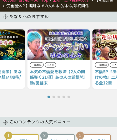
or完全圏外？】曖昧なあの人の本心/本命/最終関係
あなたへのおすすめ
一部無料
二人用
一部無料
二人用
制開示】あな
本気の不倫愛を救済【2人の関
不倫SP『あの人の愛情
想い/期待/
係導く21項】あの人の覚悟/行
けの物』二人の絆が確信
動/愛結末
る全12章
このコンテンツの人気メニュー
1
2
3