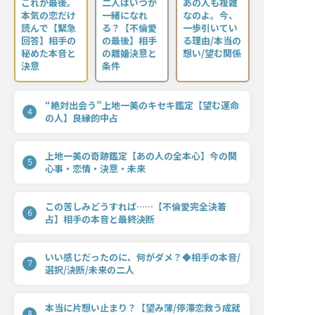
これが最後。
二人はいつか
あの人も複雑
本気の恋だけ
一緒になれ
なのよ。今、
読んで【緊急
る？【不倫愛
一歩引いてい
回答】相手の
の最後】相手
る理由/本当の
秘めた本音と
の離婚決意と
想い/望む関係
決意
条件
“絶対出会う”上地一美のキセキ鑑定【望む運命
4
の人】良縁的中占
上地一美の奇跡鑑定【あの人の全本心】今の関
5
心事・恋情・決意・未来
この苦しみどうすれば……【不倫愛完全決着
6
占】相手の本音と最終決断
いい感じだったのに、何がダメ？◆相手の本音/
7
選択/決断/未来の二人
本当に片想い止まり？【望み薄/停滞恋救う成就
8