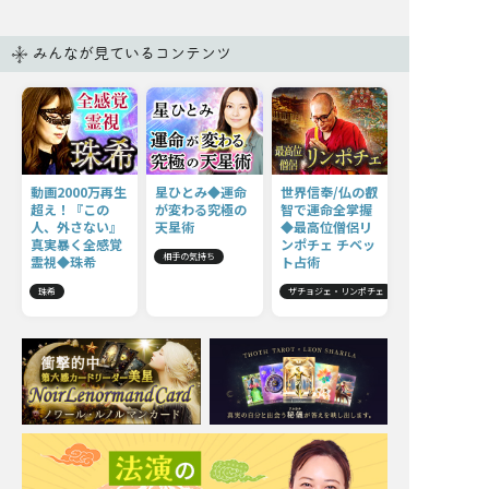
みんなが見ているコンテンツ
動画2000万再生
星ひとみ◆運命
世界信奉/仏の叡
超え！『この
が変わる究極の
智で運命全掌握
人、外さない』
天星術
◆最高位僧侶リ
真実暴く全感覚
ンポチェ チベッ
相手の気持ち
霊視◆珠希
ト占術
珠希
ザチョジェ・リンポチェ