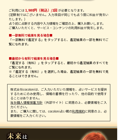
1,980円（税込）/1回
ご利用には
が必要となります。
(定額制ではございません。入力項目が同じでも占う度に料金が発生い
たします。)
占う前に占断する内容や入力情報をご確認の上、購入お願いします。
ご購入いただくと、サービス・コンテンツの利用料金が発生します。
■一部無料で結果を見る場合■
「一部無料で鑑定する」を
タップ
すると、鑑定結果の一部を無料でご
覧になれます。
■最初から有料で結果を見る場合■
「鑑定する（有料）」を
タップ
すると、最初から鑑定結果のすべてを
ご覧になれます。
※「鑑定する（有料）」を選択した場合、鑑定結果の一部を無料で見
ることはできません。
株式会社cocoloniは、ご入力いただいた情報を、占いサービスを提供
するためにのみ使用し、情報の蓄積を行ったり、他の目的で使用す
ることはありません。
当社個人情報保護方針
（外部サイト）に同意の上、必要情報をご入
力ください。
また、ご購入に関しては、cocoloni占い館の
利用規約
に同意の上、必
要情報をご入力ください。