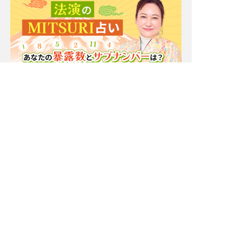
Moonの注目占い
一部無料
二人用
一部無料
二人用
もう我慢の限界。実はあ
厳しいことも言うけん
の人あなたと[距離を置
ね！【一定距離⇒進展ナ
きたいor付き合いたい]
シ】相手の本心/恋結論