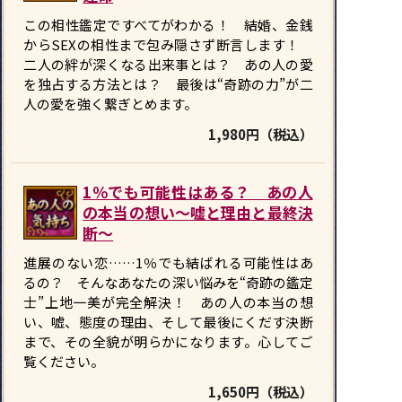
この相性鑑定ですべてがわかる！ 結婚、金銭
からSEXの相性まで包み隠さず断言します！
二人の絆が深くなる出来事とは？ あの人の愛
を独占する方法とは？ 最後は“奇跡の力”が二
人の愛を強く繋ぎとめます。
1,980円（税込）
1％でも可能性はある？ あの人
の本当の想い〜嘘と理由と最終決
断〜
進展のない恋……1％でも結ばれる可能性はあ
るの？ そんなあなたの深い悩みを“奇跡の鑑定
士”上地一美が完全解決！ あの人の本当の想
い、嘘、態度の理由、そして最後にくだす決断
まで、その全貌が明らかになります。心してご
覧ください。
1,650円（税込）