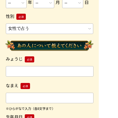
年
月
日
性別
必須
みょうじ
必須
なまえ
必須
※ひらがなで入力（各8文字まで）
生年月日
必須