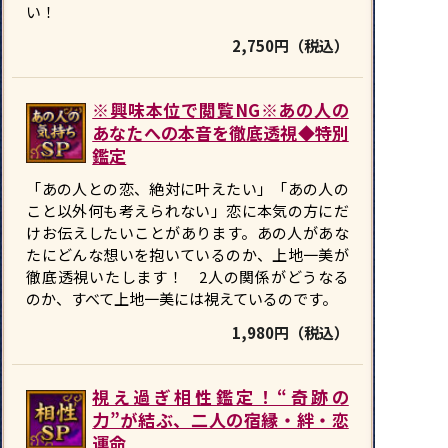
い！
2,750円（税込）
※興味本位で閲覧NG※あの人の
あなたへの本音を徹底透視◆特別
鑑定
「あの人との恋、絶対に叶えたい」「あの人の
こと以外何も考えられない」恋に本気の方にだ
けお伝えしたいことがあります。あの人があな
たにどんな想いを抱いているのか、上地一美が
徹底透視いたします！ 2人の関係がどうなる
のか、すべて上地一美には視えているのです。
1,980円（税込）
視え過ぎ相性鑑定！“奇跡の
力”が結ぶ、二人の宿縁・絆・恋
運命