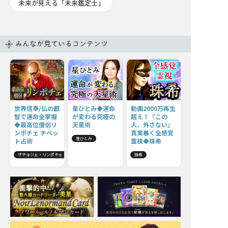
未来が見える「未来鑑定士」
みんなが見ているコンテンツ
世界信奉/仏の叡
星ひとみ◆運命
動画2000万再生
智で運命全掌握
が変わる究極の
超え！『この
◆最高位僧侶リ
天星術
人、外さない』
ンポチェ チベッ
真実暴く全感覚
星ひとみ
ト占術
霊視◆珠希
ザチョジェ・リンポチェ
珠希