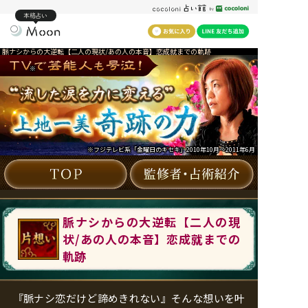
本格占い
脈ナシからの大逆転【二人の現状/あの人の本音】恋成就までの軌跡
※
※フジテレビ系「金曜日のキセキ」2010年10月～2011年6月
脈ナシからの大逆転【二人の現
状/あの人の本音】恋成就までの
軌跡
『脈ナシ恋だけど諦めきれない』そんな想いを叶