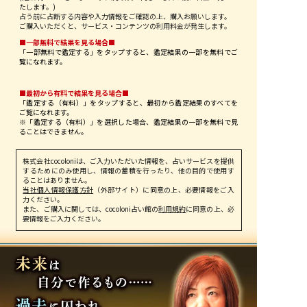
たします。)
占う前に占断する内容や入力情報をご確認の上、購入お願いします。
ご購入いただくと、サービス・コンテンツの利用料金が発生します。
■一部無料で結果を見る場合■
「一部無料で鑑定する」を
タップ
すると、鑑定結果の一部を無料でご
覧になれます。
■最初から有料で結果を見る場合■
「鑑定する（有料）」を
タップ
すると、最初から鑑定結果のすべてを
ご覧になれます。
※「鑑定する（有料）」を選択した場合、鑑定結果の一部を無料で見
ることはできません。
株式会社cocoloniは、ご入力いただいた情報を、占いサービスを提供
するためにのみ使用し、情報の蓄積を行ったり、他の目的で使用す
ることはありません。
当社個人情報保護方針
（外部サイト）に同意の上、必要情報をご入
力ください。
また、ご購入に関しては、cocoloni占い館の
利用規約
に同意の上、必
要情報をご入力ください。