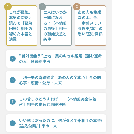
1
2
3
これが最後。
二人はいつか
あの人も複雑
本気の恋だけ
一緒になれ
なのよ。今、
読んで【緊急
る？【不倫愛
一歩引いてい
回答】相手の
の最後】相手
る理由/本当の
秘めた本音と
の離婚決意と
想い/望む関係
決意
条件
“絶対出会う”上地一美のキセキ鑑定【望む運命
4
の人】良縁的中占
上地一美の奇跡鑑定【あの人の全本心】今の関
5
心事・恋情・決意・未来
この苦しみどうすれば……【不倫愛完全決着
6
占】相手の本音と最終決断
いい感じだったのに、何がダメ？◆相手の本音/
7
選択/決断/未来の二人