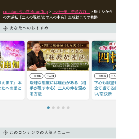
cocoloni占い館 Moon Top
>
上地一美「奇跡の力」
> 脈ナシから
の大逆転【二人の現状/あの人の本音】恋成就までの軌跡
あなたへのおすすめ
一部無料
二人用
一部無料
二人用
伝えます』本
曖昧な態度には理由がある【相
下心も願望も≪あの人の
なたへの愛と
手が隠す本心】二人の仲を深め
全て当てる的中鑑定≫抱
る方法
い/恋決断
このコンテンツの人気メニュー