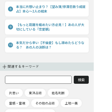
本当に片想い止まり？【望み薄/停滞恋救う成就
8
占】本心〜2人の結末
【もっと距離を縮めたい方必見！】あの人が大
9
切にしている『恋愛観』
本気だから辛い【不倫愛】もし諦めたらどうな
10
る？ あの人の決断は？
関連するキーワード
片思い
東洋占術
姓名判断
霊感・霊視
その他の占術
上地一美