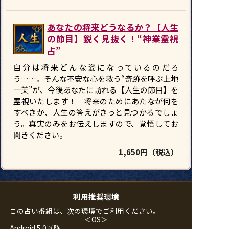
あなたの将来どうなるか？【人生
の節目】鋭く見抜く！“神業霊視
占”
自分は将来どんな姿になっているのだろ
う……。そんな不安な心を救う“奇跡を呼ぶ上地
一美”が、今後あなたに訪れる【人生の節目】を
霊視いたします！ 将来のためにあたなが何を
すべきか、人生の答えがきっと見つかるでしょ
う。真実のみをお伝えしますので、覚悟してお
聞きください。
1,650円（税込）
利用推奨環境
この占い番組は、次の環境でご利用ください。
＜OS＞
Android 5.0以降