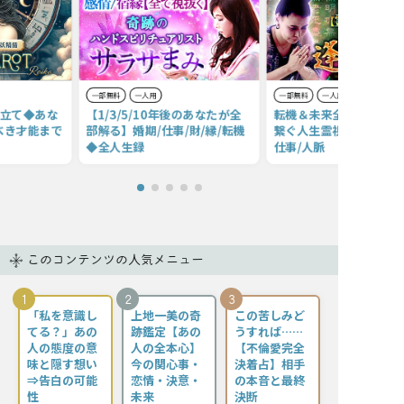
一部無料
一人用
一部無料
一人用
本立て◆あな
【1/3/5/10年後のあなたが全
転機＆未来全て視尽くす
べき才能まで
部解る】婚期/仕事/財/縁/転機
繋ぐ人生霊視】あなたの
◆全人生録
仕事/人脈
このコンテンツの人気メニュー
1
2
3
「私を意識し
上地一美の奇
この苦しみど
てる？」あの
跡鑑定【あの
うすれば……
人の態度の意
人の全本心】
【不倫愛完全
味と隠す想い
今の関心事・
決着占】相手
⇒告白の可能
恋情・決意・
の本音と最終
性
未来
決断