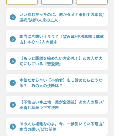
いい感じだったのに、何がダメ？◆相手の本音/
4
選択/決断/未来の二人
本当に片想い止まり？【望み薄/停滞恋救う成就
5
占】本心〜2人の結末
【もっと距離を縮めたい方必見！】あの人が大
6
切にしている『恋愛観』
本気だから辛い【不倫愛】もし諦めたらどうな
7
る？ あの人の決断は？
【不倫占い◆上地一美が全透視】あの人の想い/
8
矛盾と葛藤⇒下す決断
あの人も複雑なのよ。今、一歩引いている理由/
9
本当の想い/望む関係