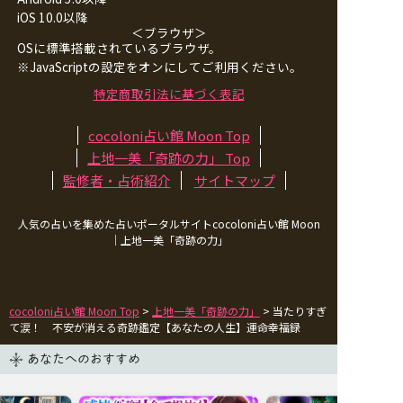
iOS 10.0以降
＜ブラウザ＞
OSに標準搭載されているブラウザ。
※JavaScriptの設定をオンにしてご利用ください。
特定商取引法に基づく表記
cocoloni占い館 Moon Top
上地一美「奇跡の力」
Top
監修者・占術紹介
サイトマップ
人気の占いを集めた占いポータルサイトcocoloni占い館 Moon
｜
上地一美「奇跡の力」
cocoloni占い館 Moon Top
>
上地一美「奇跡の力」
> 当たりすぎ
て涙！ 不安が消える奇跡鑑定【あなたの人生】運命幸福録
あなたへのおすすめ