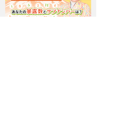
Moonの注目占い
New
一部無料
二人用
一部無料
二人用
あの人も本当に悩んでま
【脈アリだった恋】最近
す【あなたとの恋に対す
そっけないあの人が、今
る決心】告白⇒恋結末
夢中な異性/恋の結末