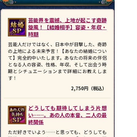
芸能界を震撼、上地が起こす奇跡
旋風！【結婚相手】容姿・年収・
時期
芸能人だけではなく、日本中が目撃した、奇跡
の上地による未来予言！【あなたの結婚につい
て】完全的中いたします。あなたの将来の伴侶
となる人の容姿、性格、年収、そして出会う時
期とシチュエーションまで詳細にお教えしま
す！
2,750円（税込）
どうしても期待してしまう片想
い……。あの人の本音、二人の最
終関係
ただ好きでいよう……と思っても、どうしても