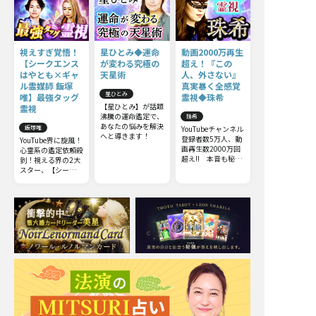
視えすぎ覚悟！
星ひとみ◆運命
動画2000万再生
【シークエンス
が変わる究極の
超え！『この
はやとも×ギャ
天星術
人、外さない』
ル霊媒師 飯塚
真実暴く全感覚
星ひとみ
唯】最強タッグ
霊視◆珠希
【星ひとみ】が話題
霊視
沸騰の運命鑑定で、
珠希
あなたの悩みを解決
飯塚唯
YouTubeチャンネル
へと導きます！
登録者数5万人、動
YouTube界に旋風！
画再生数2000万回
心霊系の鑑定依頼殺
超え!! 本音も秘密
到！視える界の2大
も何もかも……触
スター、【シークエ
れてはいけない部分
ンスはやとも】
までズバッと暴いて
×【ギャル霊媒師
しまう全感覚霊視を
飯塚唯】最強タッグ
ご体感下さい。
によるW視点のコラ
ボ霊視鑑定をリアル
に再現！