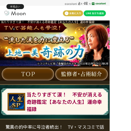
本格占い
当たりすぎて涙！ 不安が消える奇跡鑑定【あなたの人生】運命幸福録
※
※フジテレビ系「金曜日のキセキ」2010年10月～2011年6月
当たりすぎて涙！ 不安が消える
奇跡鑑定【あなたの人生】運命幸
福録
驚異の的中率に号泣者続出！ TV・マスコミで話