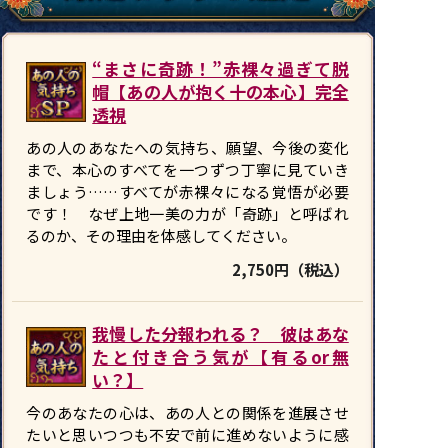
“まさに奇跡！”赤裸々過ぎて脱
帽【あの人が抱く十の本心】完全
透視
あの人のあなたへの気持ち、願望、今後の変化
まで、本心のすべてを一つずつ丁寧に見ていき
ましょう……すべてが赤裸々になる覚悟が必要
です！ なぜ上地一美の力が「奇跡」と呼ばれ
るのか、その理由を体感してください。
2,750円（税込）
我慢した分報われる？ 彼はあな
たと付き合う気が【有るor無
い？】
今のあなたの心は、あの人との関係を進展させ
たいと思いつつも不安で前に進めないように感