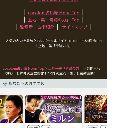
cocoloni占い館 Moon Top
上地一美「奇跡の力」
Top
監修者・占術紹介
サイトマップ
人気の占いを集めた占いポータルサイトcocoloni占い館 Moon
｜
上地一美「奇跡の力」
cocoloni占い館 Moon Top
>
上地一美「奇跡の力」
> 芸能人も
「凄い」と連呼の本音鑑定！“相手の本心・想いと最終決断”
あなたへのおすすめ
一部無料
二人用
一部無料
二人用