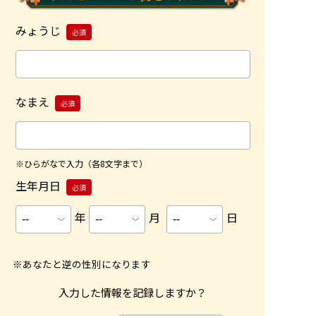
みょうじ
必須
なまえ
必須
※ひらがなで入力（各8文字まで）
生年月日
必須
年
月
日
※あなたと逆の性別になります
入力した情報を記録しますか？