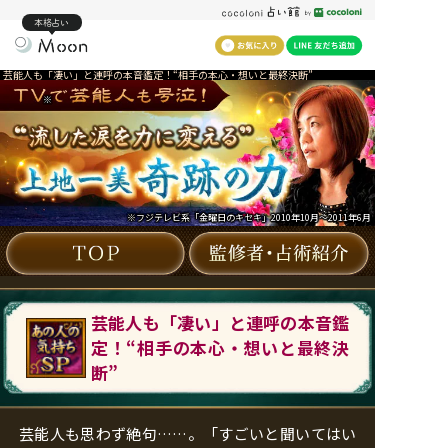
本格占い
芸能人も「凄い」と連呼の本音鑑定！“相手の本心・想いと最終決断”
※
※フジテレビ系「金曜日のキセキ」2010年10月～2011年6月
芸能人も「凄い」と連呼の本音鑑
定！“相手の本心・想いと最終決
断”
芸能人も思わず絶句……。「すごいと聞いてはい