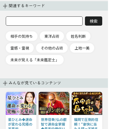
関連するキーワード
相手の気持ち
東洋占術
姓名判断
霊感・霊視
その他の占術
上地一美
未来が見える「未来鑑定士」
みんなが見ているコンテンツ
星ひとみ◆運命
世界信奉/仏の叡
福岡で圧倒的信
が変わる究極の
智で運命全掌握
頼！“豪快に当
天星術
◆最高位僧侶リ
たる肝っ玉姓名