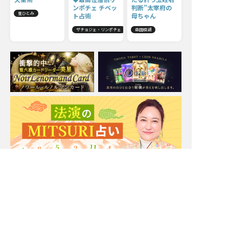
ンポチェ チベッ
判断”太宰府の
星ひとみ
ト占術
母ちゃん
ザチョジェ・リンポチェ
森田鏡湖
Moonの注目占い