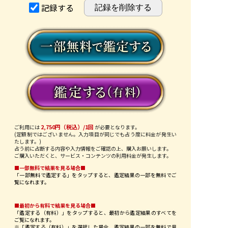
記録する
2,750円（税込）/1回
ご利用には
が必要となります。
(定額制ではございません。入力項目が同じでも占う度に料金が発生い
たします。)
占う前に占断する内容や入力情報をご確認の上、購入お願いします。
ご購入いただくと、サービス・コンテンツの利用料金が発生します。
■一部無料で結果を見る場合■
「一部無料で鑑定する」を
タップ
すると、鑑定結果の一部を無料でご
覧になれます。
■最初から有料で結果を見る場合■
「鑑定する（有料）」を
タップ
すると、最初から鑑定結果のすべてを
ご覧になれます。
※「鑑定する（有料）」を選択した場合、鑑定結果の一部を無料で見