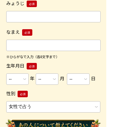
みょうじ
必須
なまえ
必須
※ひらがなで入力（各8文字まで）
生年月日
必須
年
月
日
性別
必須