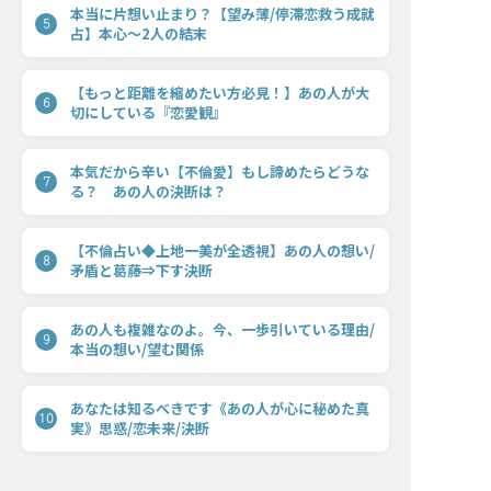
本当に片想い止まり？【望み薄/停滞恋救う成就
5
占】本心〜2人の結末
【もっと距離を縮めたい方必見！】あの人が大
6
切にしている『恋愛観』
本気だから辛い【不倫愛】もし諦めたらどうな
7
る？ あの人の決断は？
【不倫占い◆上地一美が全透視】あの人の想い/
8
矛盾と葛藤⇒下す決断
あの人も複雑なのよ。今、一歩引いている理由/
9
本当の想い/望む関係
あなたは知るべきです《あの人が心に秘めた真
10
実》思惑/恋未来/決断