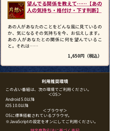
望んでる関係を教えて……【あの
人の気持ち・格付け・下す判断】
あの人があなたのことをどんな風に見ているの
か、気になるその気持ちを今、お伝えします。
あの人があなたとの関係に何を望んでいるこ
と。それは……
1,650円（税込）
利用推奨環境
この占い番組は、次の環境でご利用ください。
＜OS＞
Android 5.0以降
iOS 10.0以降
＜ブラウザ＞
OSに標準搭載されているブラウザ。
※JavaScriptの設定をオンにしてご利用ください。
特定商取引法に基づく表記