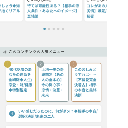
ましょう◆知
待てば可能性ある？【相手の恋
コレがあの人の本心よ【
が抱くリアル
人条件・あなたへのイメージ】
劣情】嫉妬/葛藤/まだ言
恋結論
秘密
このコンテンツの人気メニュー
1
2
3
40代以降のあ
上地一美の奇
この苦しみど
なたの運命を
跡鑑定【あの
うすれば……
全網羅◆人生/
人の全本心】
【不倫愛完全
恋愛・財/健康
今の関心事・
決着占】相手
◆特別鑑定
恋情・決意・
の本音と最終
未来
決断
いい感じだったのに、何がダメ？◆相手の本音/
4
選択/決断/未来の二人