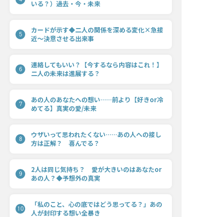
いる？）過去・今・未来
カードが示す◆二人の関係を深める変化×急接
5
近〜決意させる出来事
連絡してもいい？【今するなら内容はこれ！】
6
二人の未来は進展する？
あの人のあなたへの想い……前より【好きor冷
7
めてる】真実の愛/未来
ウザいって思われたくない……あの人への接し
8
方は正解？ 喜んでる？
2人は同じ気持ち？ 愛が大きいのはあなたor
9
あの人？◆予想外の真実
「私のこと、心の底ではどう思ってる？」あの
10
人が封印する想い全暴き