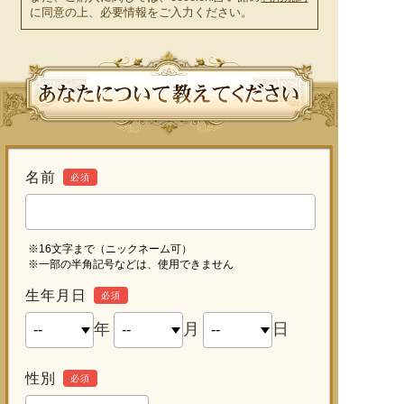
に同意の上、必要情報をご入力ください。
名前
必須
※16文字まで（ニックネーム可）
※一部の半角記号などは、使用できません
生年月日
必須
年
月
日
性別
必須