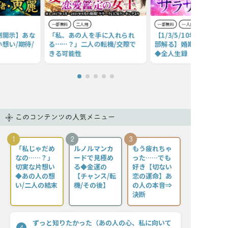
一部無料
二人用
一部無料
一人用
制開示】あな
「私、あの人を手に入れられ
【1/3/5/10年後のあな
想い/期待/
る……？」二人の転機/交際で
部解る】婚期/仕事/財/縁
きる可能性
◆全人生録
このコンテンツの人気メニュー
1
2
3
「私じゃだめ
ルノルマンカ
もう疲れちゃ
なの……？」
ードで見極め
った……でも
切実な片想い
る◆金運の
好き【切ない
◆あの人の想
【チャンス/転
恋の運命】あ
い/二人の結末
機/その後】
の人の本音⇒
決断
ずっと知りたかった（あの人の心、私に向いて
4