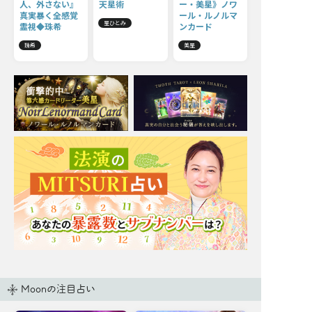
人、外さない』
天星術
ー・美星》ノワ
真実暴く全感覚
ール・ルノルマ
星ひとみ
霊視◆珠希
ンカード
珠希
美星
Moonの注目占い