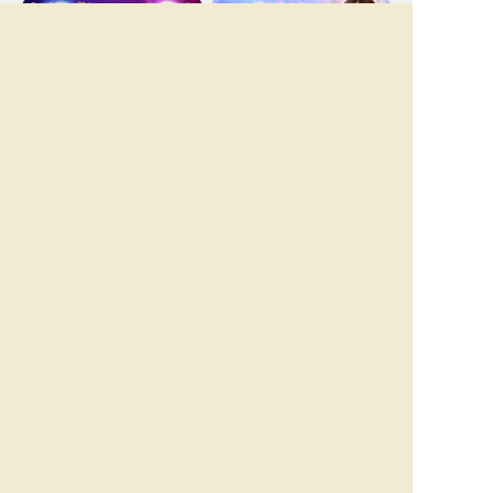
New
一部無料
二人用
一部無料
二人用
あの人も本当に悩んでま
【脈アリだった恋】最近
す【あなたとの恋に対す
そっけないあの人が、今
る決心】告白⇒恋結末
夢中な異性/恋の結末
New
New
一部無料
二人用
一部無料
二人用
進展ナシ＝ウザがられて
前触れはあったはずよ。
る？【あの人の今の気持
あの人が出した答えは
ち】秘密/葛藤/恋結論
[あなたとの恋or別の道]