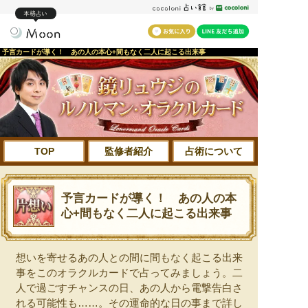
本格占い
予言カードが導く！ あの人の本心+間もなく二人に起こる出来事
TOP
監修者紹介
占術について
予言カードが導く！ あの人の本
心+間もなく二人に起こる出来事
想いを寄せるあの人との間に間もなく起こる出来
事をこのオラクルカードで占ってみましょう。二
人で過ごすチャンスの日、あの人から電撃告白さ
れる可能性も……。その運命的な日の事まで詳し