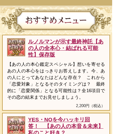
ルノルマンが示す最終神託【あ
の人の全本心・結ばれる可能
性】保存版
【あの人の本心鑑定スペシャル】想いを寄せる
あの人の本心をはっきりお答えします。今、あ
の人にとってあなたはどんな存在？ これから
「恋愛対象」となるそのタイミングは？ 最終
的に「恋愛関係」となる可能性は？全16項目で
その恋の結末までお見せしましょう。
2,200円（税込）
YES・NOを今ハッキリ回
答！ 【あの人の本音＆未来】
私のこと好き？