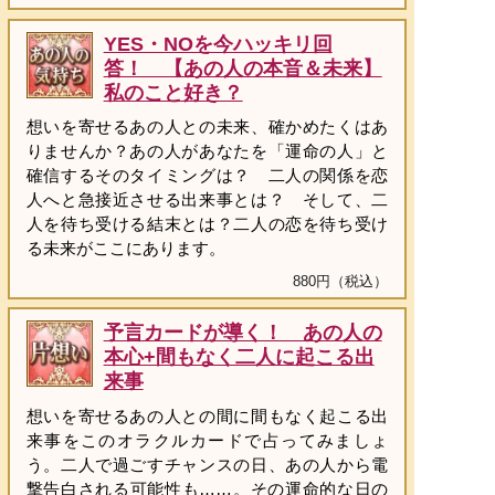
YES・NOを今ハッキリ回
答！ 【あの人の本音＆未来】
私のこと好き？
想いを寄せるあの人との未来、確かめたくはあ
りませんか？あの人があなたを「運命の人」と
確信するそのタイミングは？ 二人の関係を恋
人へと急接近させる出来事とは？ そして、二
人を待ち受ける結末とは？二人の恋を待ち受け
る未来がここにあります。
880円（税込）
予言カードが導く！ あの人の
本心+間もなく二人に起こる出
来事
想いを寄せるあの人との間に間もなく起こる出
来事をこのオラクルカードで占ってみましょ
う。二人で過ごすチャンスの日、あの人から電
撃告白される可能性も……。その運命的な日の