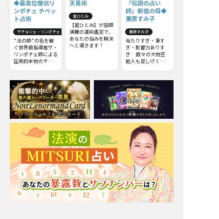
◆最高位僧侶リ
天星術
『伝説の占い
ンポチェ チベッ
師』新宿の母◆
星ひとみ
ト占術
栗原すみ子
【星ひとみ】が話題
沸騰の運命鑑定で、
ザチョジェ・リンポチェ
栗原すみ子
あなたの悩みを解決
“法の師”の名を継
当たりすぎ・凄す
へと導きます！
ぐ世界級指導者ザ・
ぎ・影響力ありす
リンポチェ師による
ぎ…数々の大物芸
圧倒的本物のチベッ
能人も足しげく通う
ト占術。他の占いと
『伝説の占い師』新
は一線を画すチベッ
宿の母◆栗原すみ子
ト占術の極意をお伝
えしましょう。