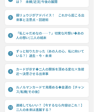
は？ 未練/近況/今後の展開
鏡リュウジがアドバイス！ これから起こる出
5
来事と注意点・回避術
「私じゃだめなの……？」切実な片想い◆あの
6
人の想い/二人の結末
ずっと知りたかった（あの人の心、私に向いて
7
いる？）過去・今・未来
カードが示す◆二人の関係を深める変化×急接
8
近〜決意させる出来事
ルノルマンカードで見極める◆金運の【チャン
9
ス/転機/その後】
連絡してもいい？【今するなら内容はこれ！】
10
二人の未来は進展する？