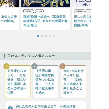
一部無料
一人用
一部無料
二人用
】あの人の赤
再婚/晩婚⇒成婚へ【高橋桐矢
苦しい恋に終止符【2人
への期待/
の縁結び占】あなたの愛運命◆
動き出す日】あなたへの
伴侶/幸せ
期待/未来
このコンテンツの人気メニュー
1
2
3
もう疲れちゃ
【片想い限
YES・NOを今
った……でも
定】曖昧な関
ハッキリ回
好き【切ない
係がついに決
答！ 【あの
恋の運命】あ
着！ 二人を
人の本音＆未
の人の本音⇒
待つ重大事件
来】私のこと
決断
と結末
好き？
別れたあの人とやり直せる？ 今の気持ち
4