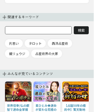
関連するキーワード
片思い
タロット
西洋占星術
鏡リュウジ
占星術界の大家
みんなが見ているコンテンツ
世界信奉/仏の叡
星ひとみ◆運命
【占歴58年の極
智で運命全掌握
が変わる究極の
的中】驚天動地