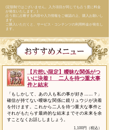
(定額制ではございません。入力項目が同じでも占う度に料金
が発生いたします。)
占う前に占断する内容や入力情報をご確認の上、購入お願いし
ます。
ご購入いただくと、サービス・コンテンツの利用料金が発生し
ます。
【片想い限定】曖昧な関係がつ
いに決着！ 二人を待つ重大事
件と結末
「もしかして、あの人も私の事が好き……？」
確信が持てない曖昧な関係に鏡リュウジが決着
を付けます。これから二人を待つ重大な事件と
それがもたらす最終的な結末までその未来を余
すことなくお話ししましょう。
1,100円（税込）