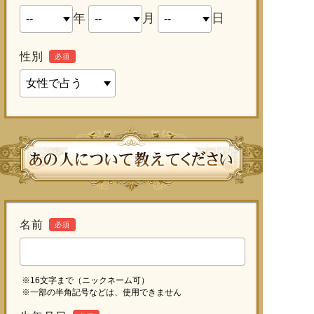
年
月
日
性別
必須
名前
必須
※16文字まで（ニックネーム可）
※一部の半角記号などは、使用できません