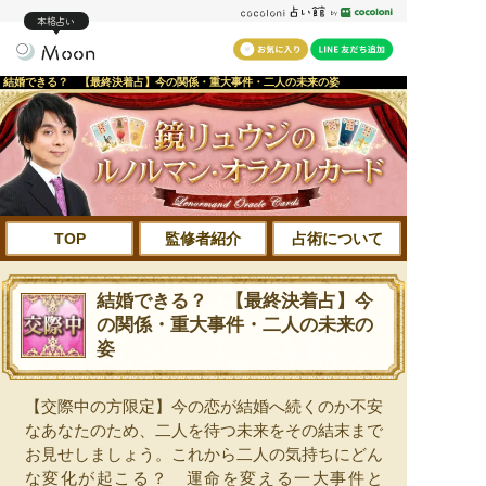
本格占い
結婚できる？ 【最終決着占】今の関係・重大事件・二人の未来の姿
TOP
監修者紹介
占術について
結婚できる？ 【最終決着占】今
の関係・重大事件・二人の未来の
姿
【交際中の方限定】今の恋が結婚へ続くのか不安
なあなたのため、二人を待つ未来をその結末まで
お見せしましょう。これから二人の気持ちにどん
な変化が起こる？ 運命を変える一大事件と