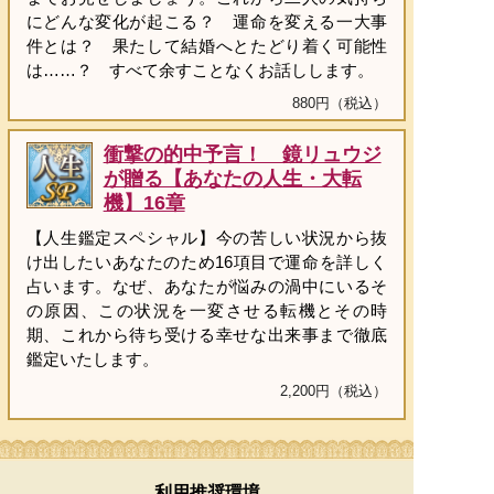
にどんな変化が起こる？ 運命を変える一大事
件とは？ 果たして結婚へとたどり着く可能性
は……？ すべて余すことなくお話しします。
880円（税込）
衝撃の的中予言！ 鏡リュウジ
が贈る【あなたの人生・大転
機】16章
【人生鑑定スペシャル】今の苦しい状況から抜
け出したいあなたのため16項目で運命を詳しく
占います。なぜ、あなたが悩みの渦中にいるそ
の原因、この状況を一変させる転機とその時
期、これから待ち受ける幸せな出来事まで徹底
鑑定いたします。
2,200円（税込）
利用推奨環境