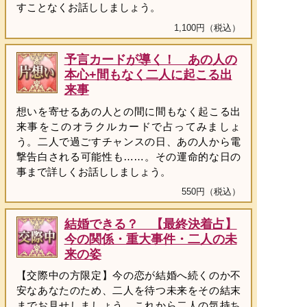
すことなくお話ししましょう。
1,100円（税込）
予言カードが導く！ あの人の
本心+間もなく二人に起こる出
来事
想いを寄せるあの人との間に間もなく起こる出
来事をこのオラクルカードで占ってみましょ
う。二人で過ごすチャンスの日、あの人から電
撃告白される可能性も……。その運命的な日の
事まで詳しくお話ししましょう。
550円（税込）
結婚できる？ 【最終決着占】
今の関係・重大事件・二人の未
来の姿
【交際中の方限定】今の恋が結婚へ続くのか不
安なあなたのため、二人を待つ未来をその結末
までお見せしましょう。これから二人の気持ち