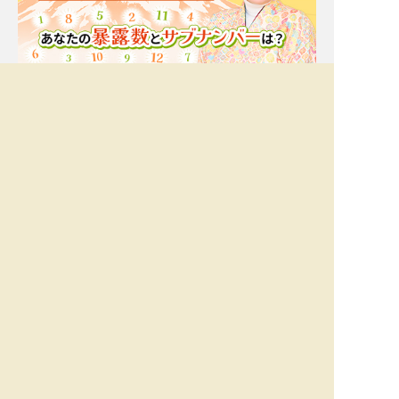
Moonの注目占い
New
一部無料
二人用
一部無料
二人用
進展ナシ＝ウザがられて
【星ひとみ◇復縁救済】
る？【あの人の今の気持
相手の現状、残る思い
ち】秘密/葛藤/恋結論
出、元サヤになる可能性