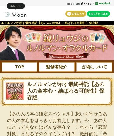
本格占い
ルノルマンが示す最終神託【あの人の全本心・結ばれる可能性】保存版
TOP
監修者紹介
占術について
ルノルマンが示す最終神託【あの
人の全本心・結ばれる可能性】保
存版
【あの人の本心鑑定スペシャル】想いを寄せるあ
の人の本心をはっきりお答えします。今、あの人
にとってあなたはどんな存在？ これから「恋愛
対象」となるそのタイミングは？ 最終的に「恋