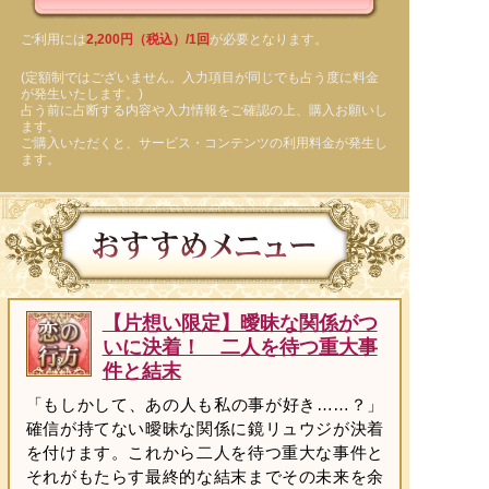
ご利用には
2,200円（税込）/1回
が必要となります。
(定額制ではございません。入力項目が同じでも占う度に料金
が発生いたします。)
占う前に占断する内容や入力情報をご確認の上、購入お願いし
ます。
ご購入いただくと、サービス・コンテンツの利用料金が発生し
ます。
【片想い限定】曖昧な関係がつ
いに決着！ 二人を待つ重大事
件と結末
「もしかして、あの人も私の事が好き……？」
確信が持てない曖昧な関係に鏡リュウジが決着
を付けます。これから二人を待つ重大な事件と
それがもたらす最終的な結末までその未来を余