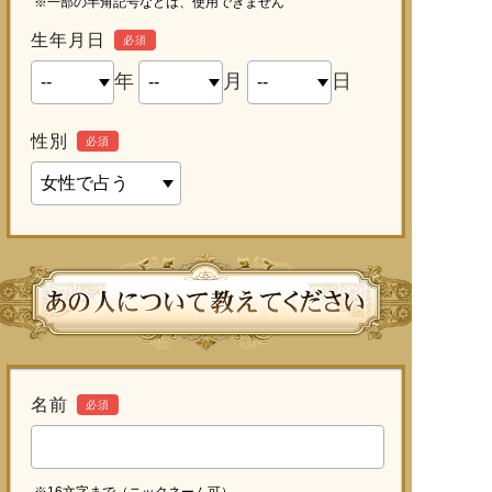
※一部の半角記号などは、使用できません
生年月日
必須
年
月
日
性別
必須
名前
必須
※16文字まで（ニックネーム可）