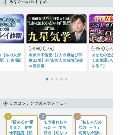
あなたへのおすすめ
一部無料
二人用
一部無料
一人用
む【あの人が
本気の不倫愛【2人の縁結び不
あなたの恋占い＆出会い
露】印象/脈/
倫21項】絆/あの人の感情/決断
て恋愛運いい？ 次の恋
⇒愛決着
なる？】
このコンテンツの人気メニュー
1
2
3
「辞めるor留
もう疲れちゃ
「私じゃだめ
まる？」的中
った……でも
なの……？」
仕事鑑定【転
好き【切ない
切実な片想い