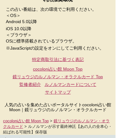
この占い番組は、次の環境でご利用ください。
＜OS＞
Android 5.0以降
iOS 10.0以降
＜ブラウザ＞
OSに標準搭載されているブラウザ。
※JavaScriptの設定をオンにしてご利用ください。
特定商取引法に基づく表記
cocoloni占い館 Moon Top
鏡リュウジのルノルマン・オラクルカード
Top
監修者紹介
ルノルマンカードについて
サイトマップ
人気の占いを集めた占いポータルサイトcocoloni占い館
Moon｜
鏡リュウジのルノルマン・オラクルカード
cocoloni占い館 Moon Top
>
鏡リュウジのルノルマン・オラ
クルカード
> ルノルマンが示す最終神託【あの人の全本心・
結ばれる可能性】保存版