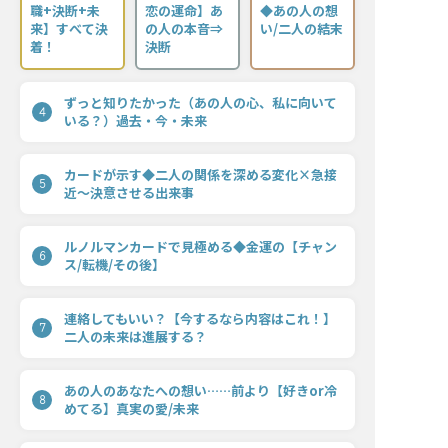
職+決断+未
恋の運命】あ
◆あの人の想
来】すべて決
の人の本音⇒
い/二人の結末
着！
決断
ずっと知りたかった（あの人の心、私に向いて
4
いる？）過去・今・未来
カードが示す◆二人の関係を深める変化×急接
5
近〜決意させる出来事
ルノルマンカードで見極める◆金運の【チャン
6
ス/転機/その後】
連絡してもいい？【今するなら内容はこれ！】
7
二人の未来は進展する？
あの人のあなたへの想い……前より【好きor冷
8
めてる】真実の愛/未来