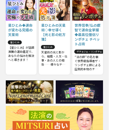
星ひとみ◆運命
星ひとみの天星
世界信奉/仏の叡
が変わる究極の
術◇幸せ導く
智で運命全掌握
天星術
【光と影の処方
◆最高位僧侶リ
箋】
ンポチェ チベッ
星ひとみ
ト占術
【星ひとみ】が話題
星ひとみ
沸騰の運命鑑定で、
天星術の光と影か
ザチョジェ・リンポチェ
あなたの悩みを解決
ら、結婚・人生・仕
“法の師”の名を継
へと導きます！
事・あの人との相
ぐ世界級指導者ザ・
性……様々なテー
リンポチェ師による
マから真実を導きま
圧倒的本物のチベッ
す！ 今からでも遅
ト占術。他の占いと
くはありません。さ
は一線を画すチベッ
らに運命を切り開
ト占術の極意をお伝
き、幸せな未来を手
えしましょう。
に入れましょう。