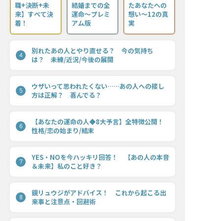
職+決断+未
結婚までの全
たあなたへの
来】すべて決
運命〜プレミ
想い〜12の真
着！
アム版
実
別れたあの人とやり直せる？ 今の気持ち
4
は？ 未練/近況/今後の展開
ウザいって思われたくない……あの人への接し
5
方は正解？ 喜んでる？
【あなたの運命の人◆8大予言】全特徴公開！
6
性格/恋の始まり/結末
YES・NOを今ハッキリ回答！ 【あの人の本音
7
＆未来】私のこと好き？
鏡リュウジがアドバイス！ これから起こる出
8
来事と注意点・回避術