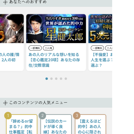
あなたへのおすすめ
一部無料
二人用
一部無料
二人用
の人の裸/情
あの人のリアルな想いを知る
【不倫愛】あの人はあな
】2人の初
【恋心鑑定20項】あなたの存
人生を選ぶ？ それとも
在/交際意識
選ぶ？
このコンテンツの人気メニュー
1
2
3
「辞めるor留
【伝説のカー
【震えるほど
まる？」的中
ドが導く良
的中】あの人
仕事鑑定【転
縁】あなたの
の心に隠され