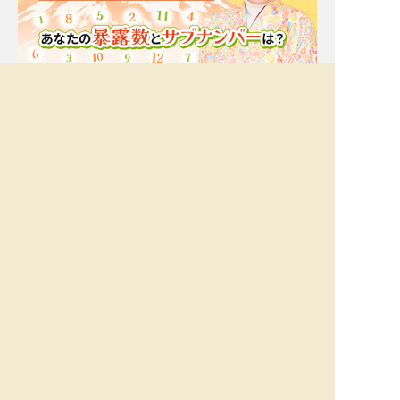
Moonの注目占い
一部無料
二人用
一部無料
二人用
もう我慢の限界。実はあ
厳しいことも言うけん
の人あなたと[距離を置
ね！【一定距離⇒進展ナ
きたいor付き合いたい]
シ】相手の本心/恋結論