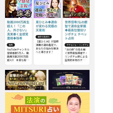
動画2000万再生
星ひとみ◆運命
世界信奉/仏の叡
超え！『この
が変わる究極の
智で運命全掌握
人、外さない』
天星術
◆最高位僧侶リ
真実暴く全感覚
ンポチェ チベッ
相手の気持ち
霊視◆珠希
ト占術
【星ひとみ】が話題
沸騰の運命鑑定で、
珠希
ザチョジェ・リンポチェ
あなたの悩みを解決
YouTubeチャンネル
“法の師”の名を継
へと導きます！
登録者数5万人、動
ぐ世界級指導者ザ・
画再生数2000万回
リンポチェ師による
超え!! 本音も秘密
圧倒的本物のチベッ
も何もかも……触
ト占術。他の占いと
れてはいけない部分
は一線を画すチベッ
までズバッと暴いて
ト占術の極意をお伝
しまう全感覚霊視を
えしましょう。
ご体感下さい。