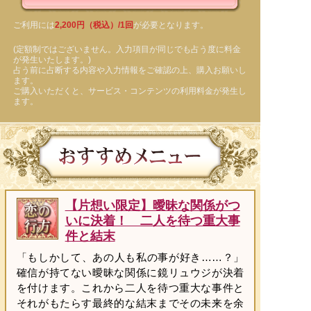
ご利用には
2,200円（税込）/1回
が必要となります。
(定額制ではございません。入力項目が同じでも占う度に料金
が発生いたします。)
占う前に占断する内容や入力情報をご確認の上、購入お願いし
ます。
ご購入いただくと、サービス・コンテンツの利用料金が発生し
ます。
【片想い限定】曖昧な関係がつ
いに決着！ 二人を待つ重大事
件と結末
「もしかして、あの人も私の事が好き……？」
確信が持てない曖昧な関係に鏡リュウジが決着
を付けます。これから二人を待つ重大な事件と
それがもたらす最終的な結末までその未来を余