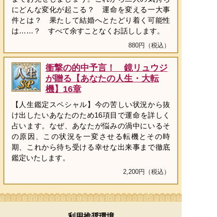
にどんな変化が起こる？ 運命を変える一大事
件とは？ 果たして結婚へとたどり着く可能性
は……？ すべて余すことなくお話しします。
880円（税込）
衝撃の的中予言！ 鏡リュウジ
が贈る【あなたの人生・大転
機】16章
【人生鑑定スペシャル】今の苦しい状況から抜
け出したいあなたのため16項目で運命を詳しく
占います。なぜ、あなたが悩みの渦中にいるそ
の原因、この状況を一変させる転機とその時
期、これから待ち受ける幸せな出来事まで徹底
鑑定いたします。
2,200円（税込）
利用推奨環境