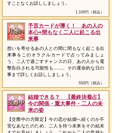
すことなくお話ししましょう。
1,100円（税込）
予言カードが導く！ あの人の
本心+間もなく二人に起こる出
来事
想いを寄せるあの人との間に間もなく起こる出
来事をこのオラクルカードで占ってみましょ
う。二人で過ごすチャンスの日、あの人から電
撃告白される可能性も……。その運命的な日の
事まで詳しくお話ししましょう。
550円（税込）
結婚できる？ 【最終決着占】
今の関係・重大事件・二人の未
来の姿
【交際中の方限定】今の恋が結婚へ続くのか不
安なあなたのため、二人を待つ未来をその結末
までお見せしましょう。これから二人の気持ち