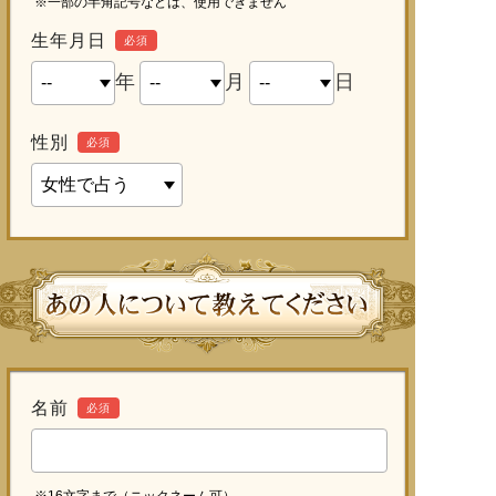
※一部の半角記号などは、使用できません
生年月日
必須
年
月
日
性別
必須
名前
必須
※16文字まで（ニックネーム可）