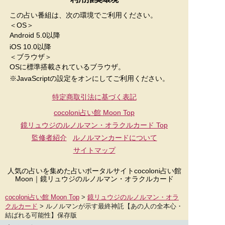
この占い番組は、次の環境でご利用ください。
＜OS＞
Android 5.0以降
iOS 10.0以降
＜ブラウザ＞
OSに標準搭載されているブラウザ。
※JavaScriptの設定をオンにしてご利用ください。
特定商取引法に基づく表記
cocoloni占い館 Moon Top
鏡リュウジのルノルマン・オラクルカード
Top
監修者紹介
ルノルマンカードについて
サイトマップ
人気の占いを集めた占いポータルサイトcocoloni占い館
Moon｜
鏡リュウジのルノルマン・オラクルカード
cocoloni占い館 Moon Top
>
鏡リュウジのルノルマン・オラ
クルカード
> ルノルマンが示す最終神託【あの人の全本心・
結ばれる可能性】保存版