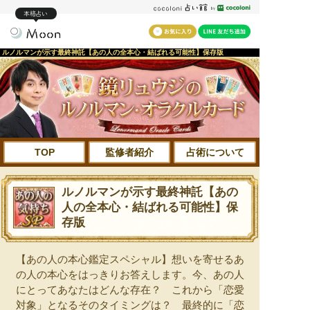
本格占い
ルノルマンが示す最終神託【あの人の全本心・結ばれる可能性】保存版
TOP
監修者紹介
占術について
ルノルマンが示す最終神託【あの
人の全本心・結ばれる可能性】保
存版
【あの人の本心鑑定スペシャル】想いを寄せるあ
の人の本心をはっきりお答えします。今、あの人
にとってあなたはどんな存在？ これから「恋愛
対象」となるそのタイミングは？ 最終的に「恋