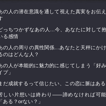
あの人の潜在意識を通して視えた真実をお伝
す
どっちつかずなあの人…今、あなたに対して
いる感情
あの人の周りの異性関係…あなたと天秤にか
るのはどんな人？
あの人が本能的に魅力的に感じてしまう「好
イプ」
まだ成就するって信じたい、この恋に脈はある
苦しい片想いは終わり――諦めなければ可
「ある？orない？」