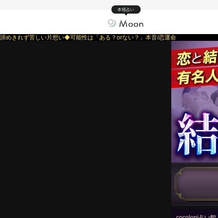
本格占い
諦めきれず苦しい片想い◆可能性は「ある？orない？」本音/恋運命
cocoloni占い館 