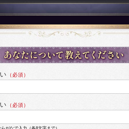
い
（必須）
い
（必須）
ひらがなで入力（各8文字まで）