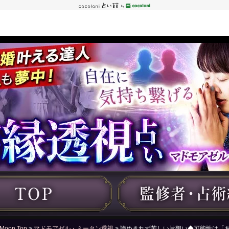
Moon Top
>
マドモアゼル・ミータン透視
> 諦めきれず苦しい片想い◆可能性は「あ