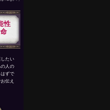
能性
運命
展したい
あの人の
るはずで
でお伝え