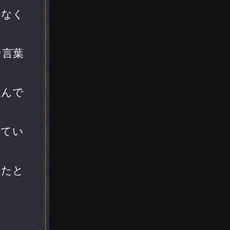
くなく
な言葉
望んで
えてい
なたと