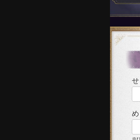
せ
め
※