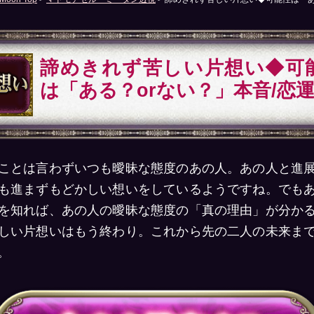
諦めきれず苦しい片想い◆可
は「ある？orない？」本音/恋
ことは言わずいつも曖昧な態度のあの人。あの人と進
も進まずもどかしい想いをしているようですね。でも
を知れば、あの人の曖昧な態度の「真の理由」が分か
しい片想いはもう終わり。これから先の二人の未来ま
。