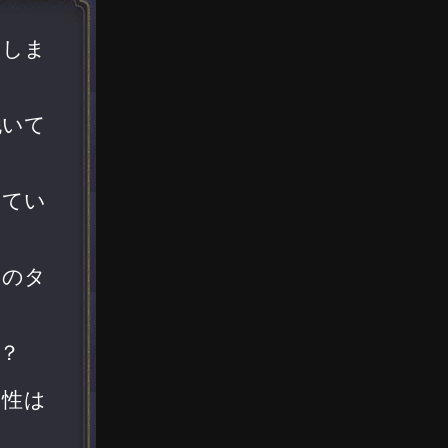
えしま
抱いて
けてい
みのタ
？
能性は