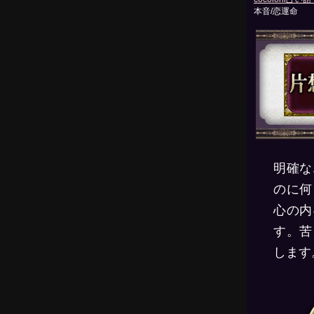
本音/恋運命
明確な
のに何
心の内
す。苦
します