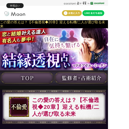
本格占い
この愛の答えは？【不倫透視◆20章】迎える転機/二人が選び取る未
来
この愛の答えは？【不倫透
視◆20章】迎える転機/二
人が選び取る未来