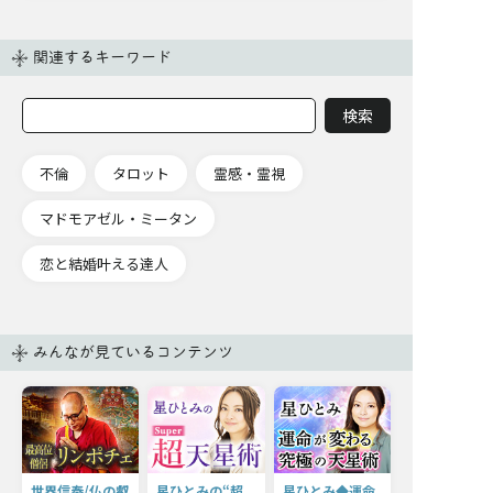
関連するキーワード
不倫
タロット
霊感・霊視
マドモアゼル・ミータン
恋と結婚叶える達人
みんなが見ているコンテンツ
世界信奉/仏の叡
星ひとみの“超
星ひとみ◆運命