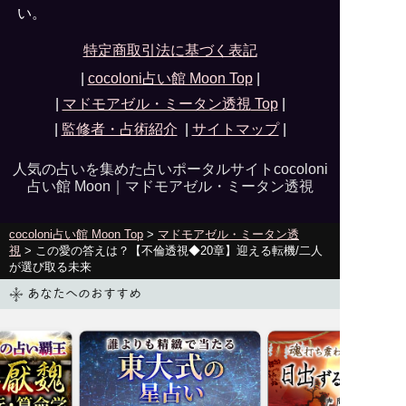
い。
特定商取引法に基づく表記
|
cocoloni占い館 Moon Top
|
|
マドモアゼル・ミータン透視
Top
|
|
監修者・占術紹介
|
サイトマップ
|
人気の占いを集めた占いポータルサイトcocoloni
占い館 Moon｜
マドモアゼル・ミータン透視
cocoloni占い館 Moon Top
>
マドモアゼル・ミータン透
視
> この愛の答えは？【不倫透視◆20章】迎える転機/二人
が選び取る未来
あなたへのおすすめ