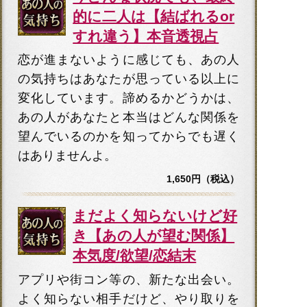
的に二人は【結ばれるor
すれ違う】本音透視占
恋が進まないように感じても、あの人
の気持ちはあなたが思っている以上に
変化しています。諦めるかどうかは、
あの人があなたと本当はどんな関係を
望んでいるのかを知ってからでも遅く
はありませんよ。
1,650円（税込）
まだよく知らないけど好
き【あの人が望む関係】
本気度/欲望/恋結末
アプリや街コン等の、新たな出会い。
よく知らない相手だけど、やり取りを