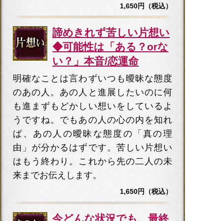
1,650円（税込）
諦めきれず苦しい片想い
◆可能性は「ある？orな
い？」本音/恋運命
明確なことは言わずいつも曖昧な態度
のあの人。あの人と進展したいのに何
も進まずもどかしい想いをしているよ
うですね。でもあの人の心の内を知れ
ば、あの人の曖昧な態度の「真の理
由」が分かるはずです。苦しい片想い
はもう終わり。これから先の二人の未
来までお伝えします。
1,650円（税込）
今どんな状況でも、最終