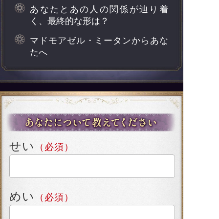
あなたとあの人の関係が辿り着
く、最終的な形は？
マドモアゼル・ミータンからあな
たへ
せい
（必須）
めい
（必須）