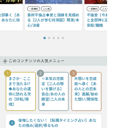
一部無料
二人用
一部無料
二人用
全部暴く【あ
最終不倫占◆愛と宿縁を見極め
不倫愛【今あなたが知り
】あなたに抱
る【2人が歩む将来図】現実/本
と全部神に訊いた】彼の
心/決着
家庭/離婚
このコンテンツの人気メニュー
1
2
3
まさか…ここ
※本気の恋限
片想いを恋成
まで当たる!?
定【二人の想
就へ導く【あ
◆あなたの運
いを繋げる】
の人との恋未
命に訪れる次
告白/あの人の
来】進展/秘め
の【好転/環
願望/二人の未
た想い/関係性
境】
来
後悔したくない！【転職タイミング占い】あな
4
たの強み/選択/得るもの