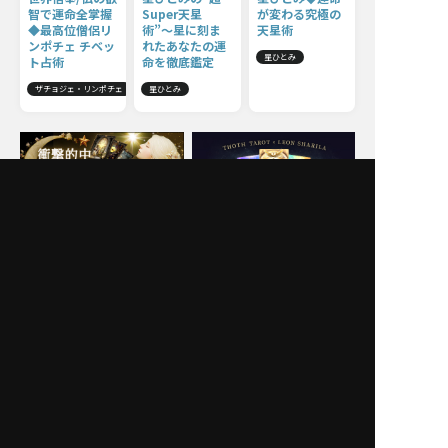
智で運命全掌握
Super天星
が変わる究極の
◆最高位僧侶リ
術”〜星に刻ま
天星術
ンポチェ チベッ
れたあなたの運
星ひとみ
ト占術
命を徹底鑑定
ザチョジェ・リンポチェ
星ひとみ
Moonの注目占い