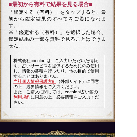
■最初から有料で結果を見る場合■
「鑑定する（有料）」を
タップ
すると、最
初から鑑定結果のすべてをご覧になれま
す。
※「鑑定する（有料）」を選択した場合、
鑑定結果の一部を無料で見ることはできま
せん。
株式会社cocoloniは、ご入力いただいた情報
を、占いサービスを提供するためにのみ使用
し、情報の蓄積を行ったり、他の目的で使用
することはありません。
当社個人情報保護方針
（外部サイト）に同意
の上、必要情報をご入力ください。
また、ご購入に関しては、cocoloni占い館の
利用規約
に同意の上、必要情報をご入力くだ
さい。