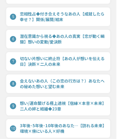
恋相性占◆付き合えそうなあの人【成就したら
5
幸せ？】関係/展開/結末
潜在意識から視る◆あの人の真実【恋が動く瞬
6
間】想いの変動/愛決断
切ない片想いに終止符【あの人が想いを伝える
7
日】決断×二人の未来
会えないあの人（この恋の行方は？）あなたへ
8
の秘めた想いと望む未来
想い/運命繋げる極上透視【宿縁×本音×未来】
9
二人の絆と結婚◆23章
3年後･5年後･10年後のあなた…【訪れる未来】
10
環境×傍にいる人×好機