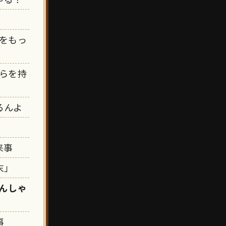
をもっ
らを持
るんよ
来事
末」
んしゃ
事