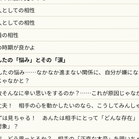
人としての相性
人としての相性
婚の相性
の時期が良かよ
んたの「悩み」とその「涙」
んたの悩み……なかなか進まない関係に、自分が嫌にな
じゃなかと？
故そんなに辛い思いをするのか？……これが原因じゃな
丈夫！ 相手の心を動かしたいのなら、こうしてみんし
ずは見ちゃる！ あんたは相手にとって「どんな存在」
対象」？
状、どう思っとるか？ 相手の「正直な本音」を覗いち