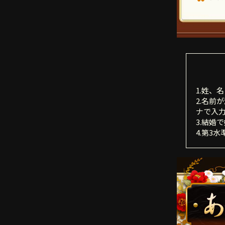
1.姓、
2.名
ナで入
3.結婚
4.第3