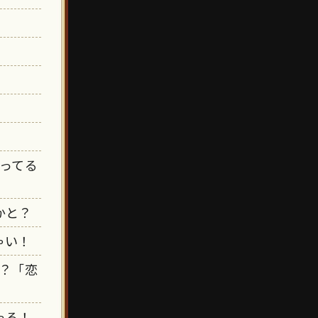
ってる
かと？
ゃい！
？「恋
ゃる！