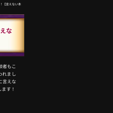
ね！【言えない本
えな
談者もこ
われまし
に言えな
します！