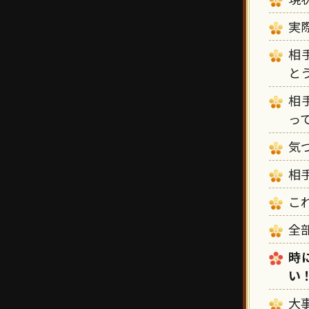
実
相
と
相
っ
気
相
こ
全
時
い
大