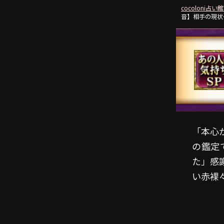
cocoloni占い館
音】相手の現状
「本心
の鑑定
た」感
い赤裸