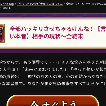
 Moon Top
>
“肝っ玉姓名判断”太宰府の母ちゃん
> 全部ハッキリさせちゃるけん
～全結末
全部ハッキリさせちゃるけんね！【言
い本音】相手の現状～全結末
がわからず、もう限界です……」そんな悩みを抱えた相
で大号泣！「未来が変わりました」「やっと想いが報
謝の声続出！ 現状のあの人の事、心の距離からあなた
々な本音まで。あなたがまだ見ぬ未来をすべて明らかに