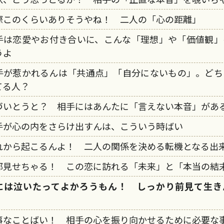
際このくらいありそうやね！ 二人の「心の距離」
手は恋愛やお付き合いに、こんな「理想」や「価値観」
うよ
手が惹かれるんは「共通点」「自分にないもの」。どち
てる人？
づいとうと？ 相手にはあんたに「言えない本音」があ
手が心の内をさらけ出すんは、こういう時ばい
れから起こるんよ！ 二人の関係を決める転機となる出
部見せちゃる！ この恋に訪れる「未来」と「本当の結
には泣いたってよかろうもん！ しっかり前見て生き
！
事なことばい！ 相手の心を振り向かせるために必要な