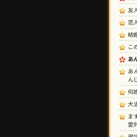
友
恋
結
こ
あ
あ
ん
何
大
ま
愛
現