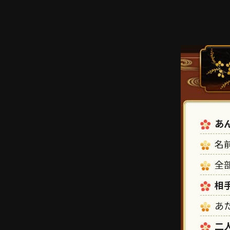
あ
名
全
相
あ
二