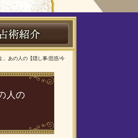
よ。あの人の【隠し事/思惑/今
の人の