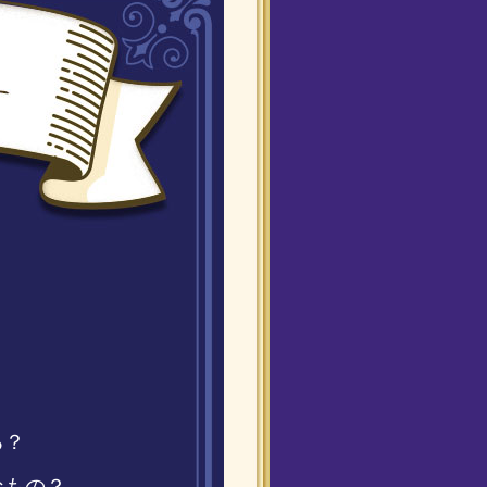
る？
なもの？