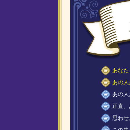
あなた
あの人
あの人
正直、
思わせ
この先