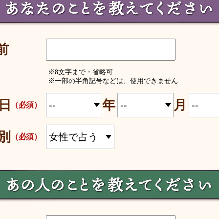
前
※8文字まで・省略可
※一部の半角記号などは、使用できません
日
年
月
（必須）
別
（必須）