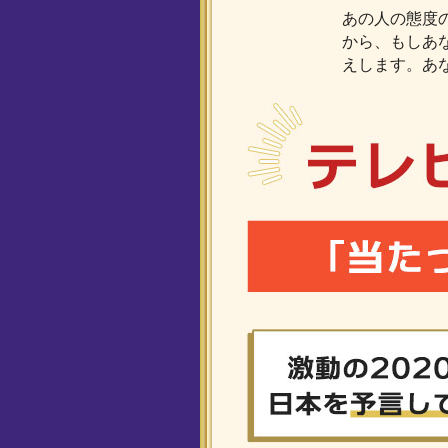
あの人の態度
から、もしあ
えします。あ