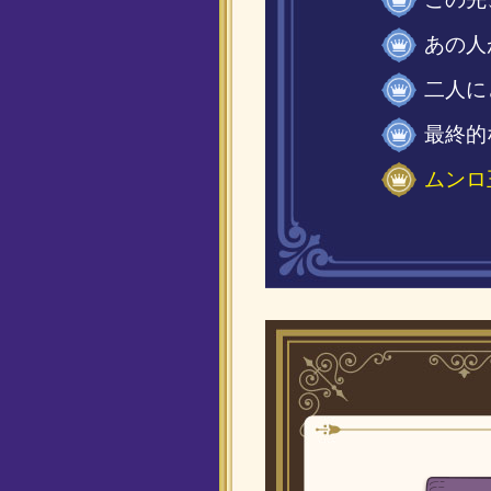
あの人
二人に
最終的
ムンロ