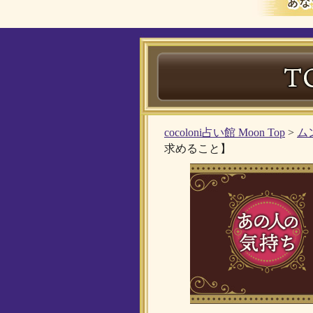
cocoloni占い館 Moon Top
>
ム
求めること】