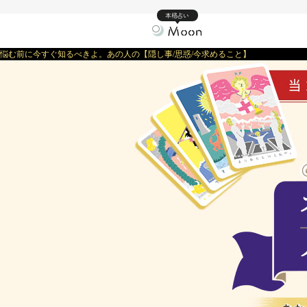
本格占い
悩む前に今すぐ知るべきよ。あの人の【隠し事/思惑/今求めること】