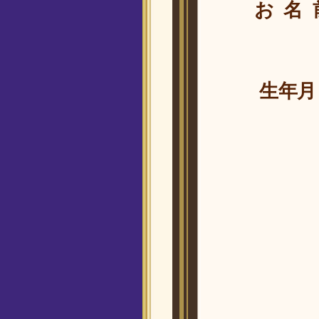
お名
生年月