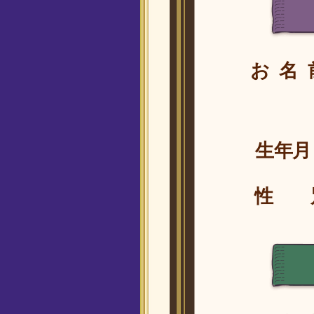
お名
生年月
性