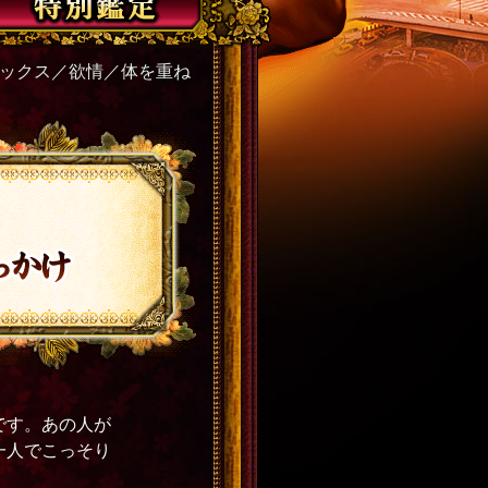
セックス／欲情／体を重ね
です。あの人が
一人でこっそり