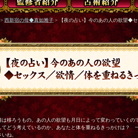
>
西新宿の母◆真如雅子
> 【夜の占い】今のあの人の欲望◆
情は移ろうもの。あの人の欲望も月日によって変わっていくの
してどう考えているのか、あなたと体を重ねるきっかけは？ 
さいね。