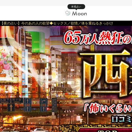
本格占い
【夜の占い】今のあの人の欲望◆セックス／欲情／体を重ねるきっかけ
※