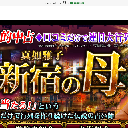
※2016年時点 cocoloniモバイルサイト「西新宿の母」累計会員