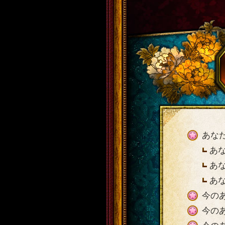
あな
あ
あ
あ
今の
今の