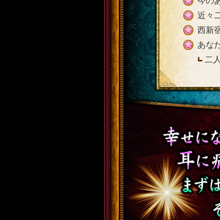
今の
近々
西新
あな
二