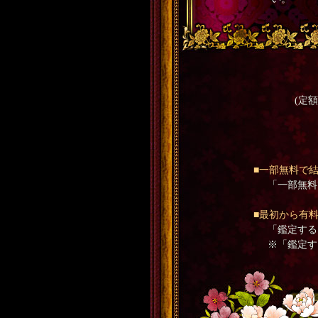
(定
■一部無料で
「一部無料
■最初から有
「鑑定する
※「鑑定す