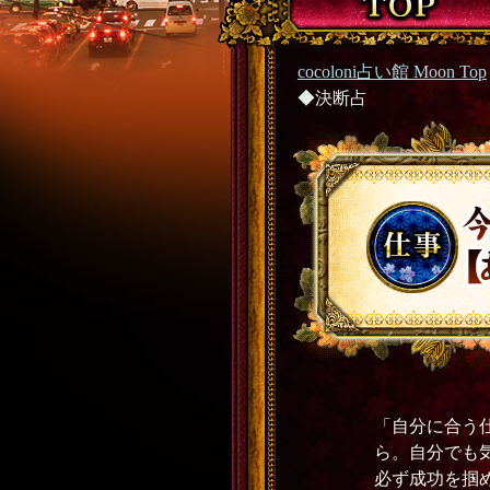
cocoloni占い館 Moon Top
◆決断占
「自分に合う
ら。自分でも
必ず成功を掴