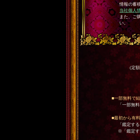
情報の蓄
当社個人
また、ご購
い。
(定
■一部無料で
「一部無料
■最初から有
「鑑定する
※「鑑定す