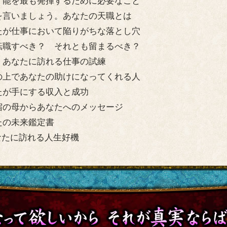
才能を最も発揮するために必要なこと
を言いましょう。あなたの天職とは
たが仕事において陥りがちな落とし穴
転職すべき？ それとも留まるべき？
、あなたに訪れる仕事の試練
の上であなたの助けになってくれる人
たが手にする収入と成功
宿の母からあなたへのメッセージ
たの未来鑑定書
なたに訪れる人生好機