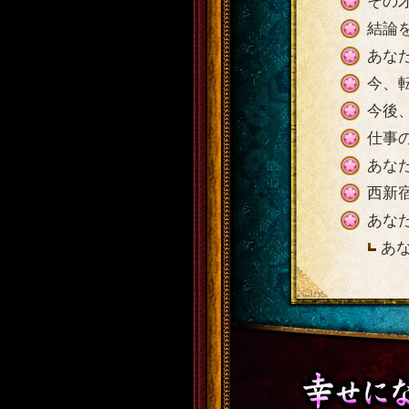
その
結論
あな
今、
今後
仕事
あな
西新
あな
あ