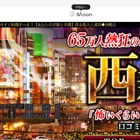
本格占い
今すぐ転職すべき？【あなたの才能と天職】得る収入と成功◆決断占
※