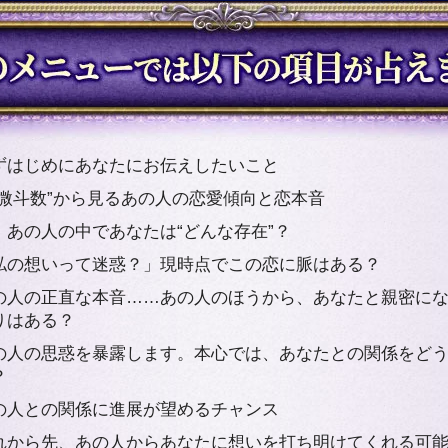
ずはじめにあなたにお伝えしたいこと
紫微斗数”から見るあの人の恋愛傾向と恋本音
、あの人の中であなたは“どんな存在”？
私の想いって迷惑？」現時点でこの恋に脈はある？
の人の正直な本音……あの人のほうから、あなたと親密に
りはある？
の人の思惑を暴露します。本心では、あなたとの関係をど
？
の人との関係に進展が望めるチャンス
れから先、あの人からあなたに想いを打ち明けてくれる可