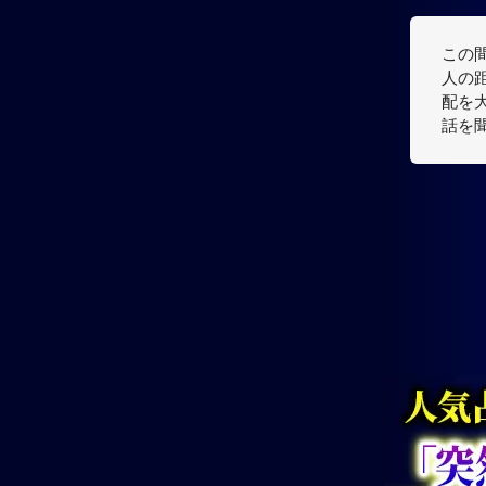
この
人の
配を
話を