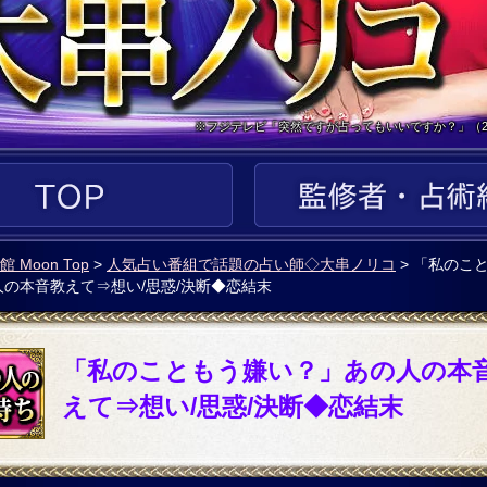
※フジテレビ「突然ですが占ってもいいですか？」（20
い館 Moon Top
>
人気占い番組で話題の占い師◇大串ノリコ
> 「私のこ
の本音教えて⇒想い/思惑/決断◆恋結末
「私のこともう嫌い？」あの人の本
えて⇒想い/思惑/決断◆恋結末