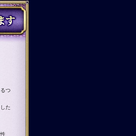
なるつ
うした
能性