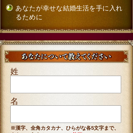
入力した情報を記録しますか？
記録する
株式会社cocoloniは、ご入力いただいた情報
を、占いサービスを提供するためにのみ使用
し、情報の蓄積を行ったり、他の目的で使用
することはありません。
当社個人情報保護方針
（外部サイト）に同意
の上、必要情報をご入力ください。
また、ご購入に関しては、cocoloni占い館の
利用規約
に同意の上、必要情報をご入力くだ
さい。