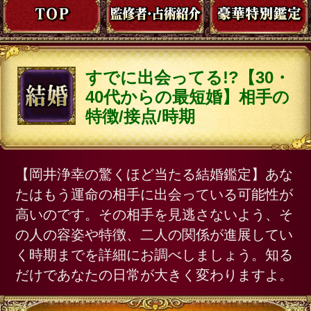
【岡井浄幸の驚くほど当たる結婚鑑定】あな
たはもう運命の相手に出会っている可能性が
高いのです。その相手を見逃さないよう、そ
の人の容姿や特徴、二人の関係が進展してい
く時期までを詳細にお調べしましょう。知る
だけであなたの日常が大きく変わりますよ。
あなたの姓名顔
あなたについて
今はどんな状態？ 現在のあなたの
「結婚力」
あなたに備わる「結婚縁」――はっ
きりと見えてる？
意外と近くにいる？ あなたは「運