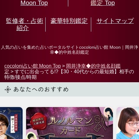
こんな年齢だけど片想い。私、恋愛対
10
象になれてる？ 可能性はある？
関連するキーワード
結婚
姓名判断
その他の占術
岡井浄幸
嘉祥流観相学会 大導師
みんなが見ているコンテンツ