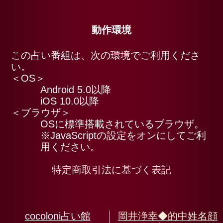
と願望
要点
本音
この恋、もう決まっています。実は
4
【ご縁無しor両想い】2人の行く末
私だけ空回りしてる？【一方通行or両
5
想い】あの人の今の本音⇒恋結末
すでに出会ってる!?【30・40代からの
6
最短婚】相手の特徴/接点/時期
こんな年齢でもこれから恋できる？
7
【相手の特徴/時期/結婚の可能性】
岡井浄幸が大胆予言【次あなたに迫る
8
10大運命】お金/仕事/健康/対人
最速で成功掴む【仕事好転占】訪れる
9
転機/発揮すべき能力/見極めかた