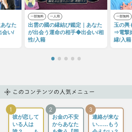
世界信奉/仏
星ひとみ◆
【占歴58年
の叡智で運
運命が変わ
の極的中】
命全掌握◆
る究極の天
驚天動地
最高位僧侶
星術
『伝説の占
リンポチェ
い師』新宿
星ひとみ
チベット占
の母◆栗原
【星ひとみ】が
術
すみ子
話題沸騰の運命
鑑定で、あなた
ザチョジェ・リンポチェ
栗原すみ子
の悩みを解決へ
“法の師”の名を
当たりすぎ・凄
と導きます！
継ぐ世界級指導
すぎ・影響力あ
者ザ・リンポチ
りすぎ…数々の
ェ師による圧倒
大物芸能人も足
的本物のチベッ
しげく通う『伝
ト占術。他の占
説の占い師』新
いとは一線を画
宿の母◆栗原す
すチベット占術
み子
の極意をお伝え
しましょう。