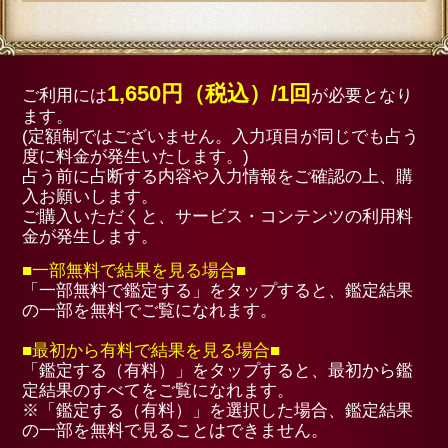
一部無料
一人用
一部無料
一人用
次あなた
出雲の國の縁結び鑑定｜あなた
玉の輿も叶う結婚占【鑑定直
会い/
が出会う運命の相手◆出会い/相
⇒電撃婚もアリ】あなたの結
性/入籍
縁/入籍
このコンテンツの人気メニュー
1
2
3
彼が恋して
お金の不安
連絡が来な
いる人は
からあなた
い……もう
誰？……も
を救う【岡
会えない？
しかして
井浄幸の金
◆あの人の
私？◆あな
運占】収入
現状とあな
たへの本音
と貯蓄/重
たへの正直