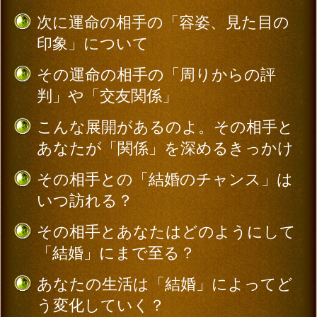
姓
名
※漢字、全角カタカナ、ひらがな各5文字まで、
（必須）
本名でご入力ください。
生年月日
（必須）
年
月
日
性別
（必須）
※入力の際の注意事項は
こちら
をご覧くださ
い。