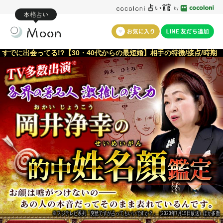
本格占い
すでに出会ってる!?【30・40代からの最短婚】相手の特徴/接点/時期
※
※フジテレビ系列「突然ですが占ってもいいですか？」（2020年7月15日放送）ほか多数
すでに出会ってる!?【30・
40代からの最短婚】相手の
特徴/接点/時期