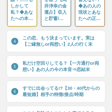
Moonの注目占い
New
一部無料
二人用
一部無料
二人用
あの態度の真意は？
前触れはあったはず
【星ひとみが解く】
よ。あの人が出した
あの人の恋現状×裏
答えは[あなたとの恋
本音×本気度
or別の道]
New
New
一部無料
一部無料
二人用
二人用
あの人も本当に悩ん
止まったままの恋
でます【あなたとの
【彼のリアルな本