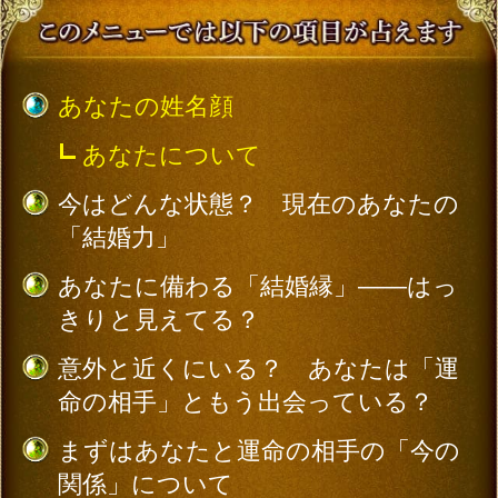
命の相手」ともう出会っている？
まずはあなたと運命の相手の「今の
関係」について
次に運命の相手の「容姿、見た目の
印象」について
その運命の相手の「周りからの評
判」や「交友関係」
こんな展開があるのよ。その相手と
あなたが「関係」を深めるきっかけ
その相手との「結婚のチャンス」は
いつ訪れる？
その相手とあなたはどのようにして
「結婚」にまで至る？
あなたの生活は「結婚」によってど
う変化していく？
あなたが幸せな結婚生活を手に入れ
るために