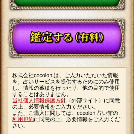
Android 5.0以降
iOS 10.0以降
＜ブラウザ＞
OSに標準搭載されているブラウザ。
※JavaScriptの設定をオンにしてご利
用ください。
特定商取引法に基づく表記
cocoloni占い館
岡井浄幸◆的中姓名顔
Moon Top
鑑定
Top
監修者・占術
豪華特別鑑定
サイトマップ
紹介
人気の占いを集めた占いポータルサイトcocoloni占い館 Moon｜
岡井浄
幸◆的中姓名顔鑑定
cocoloni占い館 Moon Top
>
岡井浄幸◆的中姓名顔鑑
定
> すでに出会ってる!?【30・40代からの最短婚】相手の
特徴/接点/時期
あなたへのおすすめ