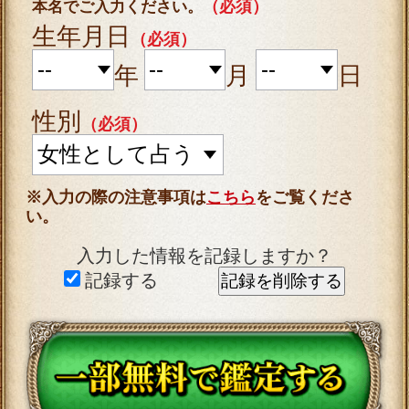
1,650円（税込）/1回
ご利用には
が必要となり
ます。
(定額制ではございません。入力項目が同じでも占う
度に料金が発生いたします。)
占う前に占断する内容や入力情報をご確認の上、購
入お願いします。
ご購入いただくと、サービス・コンテンツの利用料
金が発生します。
■一部無料で結果を見る場合■
「一部無料で鑑定する」をタップすると、鑑定結果
の一部を無料でご覧になれます。
■最初から有料で結果を見る場合■
「鑑定する（有料）」をタップすると、最初から鑑
定結果のすべてをご覧になれます。
※「鑑定する（有料）」を選択した場合、鑑定結果
の一部を無料で見ることはできません。
動作環境
この占い番組は、次の環境でご利用くださ
い。
＜OS＞