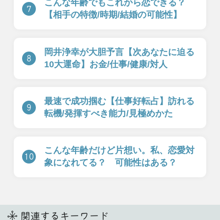
恋に対する決心】告
音】望む関係/告白/
白⇒恋結末
進展への決定打
一部無料
二人用
一部無料
二人用
白黒つけてよかね？
あの人から連絡ナ
【二人の恋の答え】
シ。その理由はあな
あの人の本音と揺る
たと【会いたいor距
がぬ結末
離置きたい】
ピックアップ特集