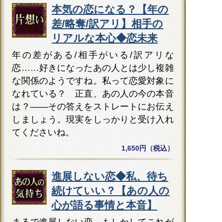
本気の恋になる？【年の
差/略奪/訳アリ】相手の
リアルな本心◆恋未来
年の差がある/相手がいる/訳アリな
恋……好きになったあの人とは少し複雑
な関係のようですね。私って恋愛対象に
なれている？ 正直、あの人の今の本音
は？――その答えをストレートにお伝え
しましょう。現実をしっかりと受け入れ
てくださいね。
1,650円（税込）
進展しない恋◆私、待ち
続けていい？【あの人の
心が語る事情と本音】
まるで進展しない恋。もしかしてこれが