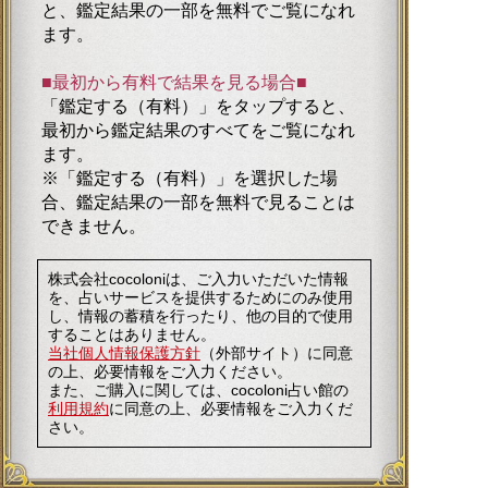
と、鑑定結果の一部を無料でご覧になれ
ます。
■最初から有料で結果を見る場合■
「鑑定する（有料）」を
タップ
すると、
最初から鑑定結果のすべてをご覧になれ
ます。
※「鑑定する（有料）」を選択した場
合、鑑定結果の一部を無料で見ることは
できません。
株式会社cocoloniは、ご入力いただいた情報
を、占いサービスを提供するためにのみ使用
し、情報の蓄積を行ったり、他の目的で使用
することはありません。
当社個人情報保護方針
（外部サイト）に同意
の上、必要情報をご入力ください。
また、ご購入に関しては、cocoloni占い館の
利用規約
に同意の上、必要情報をご入力くだ
さい。