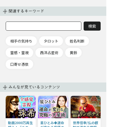
関連するキーワード
相手の気持ち
タロット
姓名判断
霊感・霊視
西洋占星術
黄鈴
口寄せ憑依
みんなが見ているコンテンツ
動画2000万再生
星ひとみ◆運命
世界信奉/仏の叡