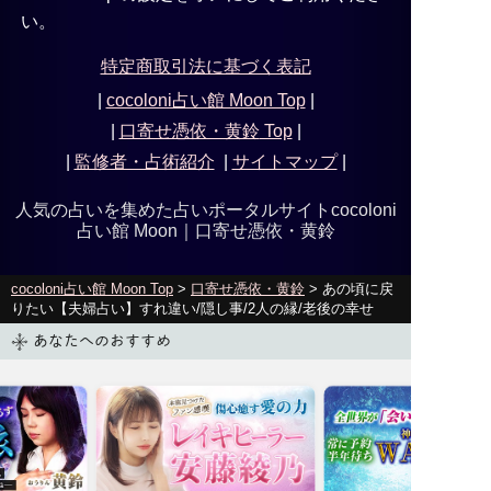
い。
特定商取引法に基づく表記
|
cocoloni占い館 Moon Top
|
|
口寄せ憑依・黄鈴
Top
|
|
監修者・占術紹介
|
サイトマップ
|
人気の占いを集めた占いポータルサイトcocoloni
占い館 Moon｜
口寄せ憑依・黄鈴
cocoloni占い館 Moon Top
>
口寄せ憑依・黄鈴
> あの頃に戻
りたい【夫婦占い】すれ違い/隠し事/2人の縁/老後の幸せ
あなたへのおすすめ