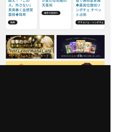
超え！『この
が変わる究極の
智で運命全掌握
人、外さない』
天星術
◆最高位僧侶リ
真実暴く全感覚
ンポチェ チベッ
相手の気持ち
霊視◆珠希
ト占術
珠希
ザチョジェ・リンポチェ
Moonの注目占い