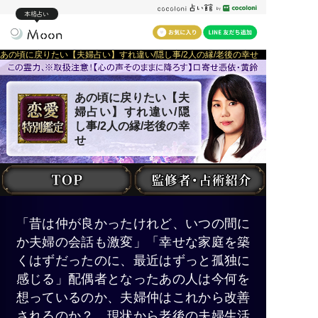
本格占い
あの頃に戻りたい【夫婦占い】すれ違い/隠し事/2人の縁/老後の幸せ
あの頃に戻りたい【夫
婦占い】すれ違い/隠
し事/2人の縁/老後の幸
せ
「昔は仲が良かったけれど、いつの間に
か夫婦の会話も激変」「幸せな家庭を築
くはずだったのに、最近はずっと孤独に
感じる」配偶者となったあの人は今何を
想っているのか、夫婦仲はこれから改善
されるのか？ 現状から老後の夫婦生活