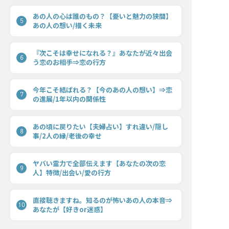
あの人の心は誰のもの？【憂いと魅力の狭間】
5
あの人の想い/描く未来
『次こそは幸せになれる？』あなたが近々出会
6
う恋のお相手⇒恋の行方
今年こそ結ばれる？【今のあの人の想い】⇒恋
7
の進展/1年以内の関係性
あの頃に戻りたい【夫婦占い】すれ違い/隠し
8
事/2人の縁/老後の幸せ
ヤバい霊力で全部伝えます【あなたの次の恋
9
人】特徴/出会い/愛の行方
直接聴きますね。知るのが怖いあの人の本音⇒
10
あなたが【好きor迷惑】