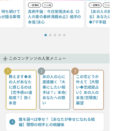
一部無料
二人用
一部無料
二人用
、待ち続けて
真剣不倫｜今日覚悟決める《2
【あの人の愛と心境・全
心が語る事情
人の愛の最終見極め占》相手の
る】あなたに求めること
本音/決心
◆7千字超
このコンテンツの人気メニュー
1
2
3
教えます◆あ
あの人の心に
この恋どうか
の人があなた
直接聞く『大
叶えて【片想
に感じるのは
事にしたい相
い◆恋成就占
【恋予感or違
手は？』本命/
い】あの人の
和感？】抱く
あなたへの想
本音/恋現実/
本音
い
展望
誰を選べば幸せ？【あなたが幸せになれる結
4
婚】理想の相手との結婚後