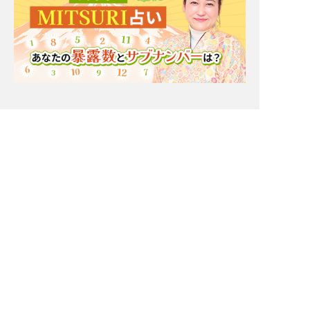
Moonの注目占い
New
一部無料
二人用
一部無料
二人用
進展ナシ＝ウザがられて
【星ひとみ◇復縁救済】
る？【あの人の今の気持
相手の現状、残る思い
ち】秘密/葛藤/恋結論
出、元サヤになる可能性