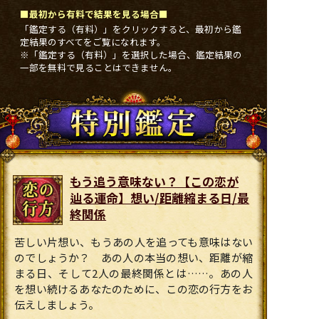
■最初から有料で結果を見る場合■
「鑑定する（有料）」をクリックすると、最初から鑑
定結果のすべてをご覧になれます。
※「鑑定する（有料）」を選択した場合、鑑定結果の
一部を無料で見ることはできません。
もう追う意味ない？【この恋が
辿る運命】想い/距離縮まる日/最
終関係
苦しい片想い、もうあの人を追っても意味はない
のでしょうか？ あの人の本当の想い、距離が縮
まる日、そして2人の最終関係とは……。あの人
を想い続けるあなたのために、この恋の行方をお
伝えしましょう。