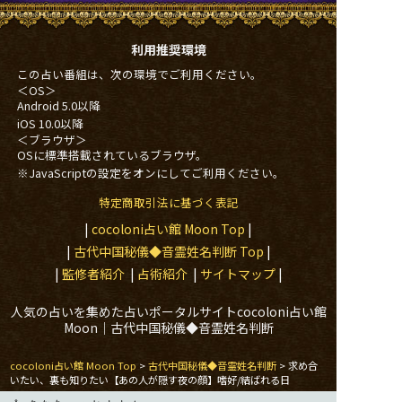
利用推奨環境
この占い番組は、次の環境でご利用ください。
＜OS＞
Android 5.0以降
iOS 10.0以降
＜ブラウザ＞
OSに標準搭載されているブラウザ。
※JavaScriptの設定をオンにしてご利用ください。
特定商取引法に基づく表記
|
cocoloni占い館 Moon Top
|
|
古代中国秘儀◆音霊姓名判断
Top
|
|
監修者紹介
|
占術紹介
|
サイトマップ
|
人気の占いを集めた占いポータルサイトcocoloni占い館
Moon｜
古代中国秘儀◆音霊姓名判断
cocoloni占い館 Moon Top
>
古代中国秘儀◆音霊姓名判断
> 求め合
いたい、裏も知りたい【あの人が隠す夜の顔】嗜好/結ばれる日