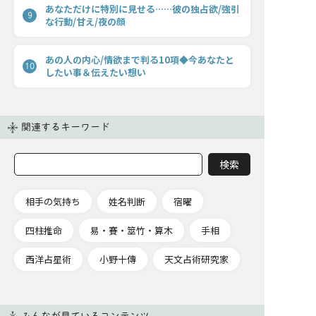
あなただけに特別に見せる……彼の独占欲/強引
9
な行動/甘え/夜の顔
あの人の内心/情欲まで判る10項◆今あなたと
10
したい事＆伝えたい想い
関連するキーワード
相手の気持ち
姓名判断
宿曜
四柱推命
易・賽・筮竹・算木
手相
西洋占星術
小野十傳
天文占術研究家