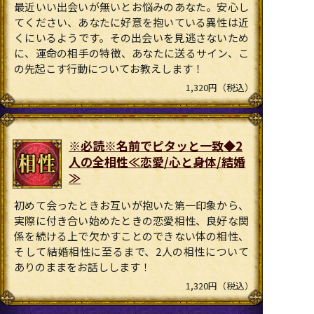
最近いい出会いが無いとお悩みのあなた。安心し
てください、あなたに好意を抱いている異性は近
くにいるようです。その出会いを見逃さないため
に、運命の相手の特徴、あなたに送るサイン、こ
の先起こす行動についてお教えします！
1,320円（税込）
※必読※名前でピタッと一致◆2
人の全相性≪恋愛/心と身体/結婚
≫
初めて会ったときお互いが抱いた第一印象から、
実際に付き合い始めたときの恋愛相性、良好な関
係を続ける上で欠かすことのできない体の相性、
そして結婚相性に至るまで、2人の相性について
ありのままをお話しします！
1,320円（税込）