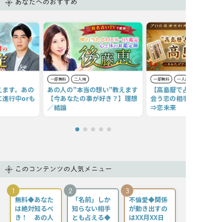
あなたへのおすすめ
一部無料
二人用
一部無料
一人用
えます。あの
あの人の”本当の想い”教えます
【高島暦で占う恋愛運】
進行中orも
【今あなたの事が好き？】理想
会う恋の相手の容姿/性格
／結論
⇒恋未来
このコンテンツの人気メニュー
1
2
3
無料◆あなた
「名前」しか
不倫愛◆関係
は絶対知るべ
知らない相手
が動き出すの
き！ あの人
とも占える◆
はXX月XX日