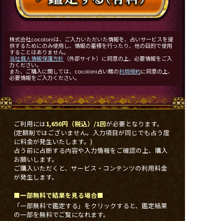
株式会社cocoloniは、ご入力いただいた情報を、占いサービスを提
供するためにのみ使用し、情報の蓄積を行ったり、他の目的で使用
することはありません。
当社個人情報保護方針
（外部サイト）に同意の上、必要情報をご入
力ください。
また、ご購入に関しては、cocoloni占い館の
利用規約
に同意の上、
必要情報をご入力ください。
ご利用には
1,650円（税込）/1回
が必要となります。
(定額制ではございません。入力項目が同じでも占う度
に料金が発生いたします。)
占う前に占断する内容や入力情報をご確認の上、購入
お願いします。
ご購入いただくと、サービス・コンテンツの利用料金
が発生します。
■一部無料で結果を見る場合■
「一部無料で鑑定する」をクリックすると、鑑定結果
の一部を無料でご覧になれます。