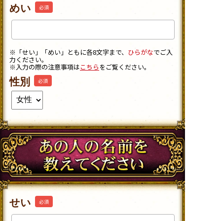
めい
必須
※「せい」「めい」ともに各8文字まで、
ひらがな
でご入
力ください。
※入力の際の注意事項は
こちら
をご覧ください。
性別
必須
せい
必須