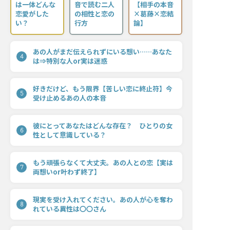
は一体どんな
音で読む二人
【相手の本音
恋愛がした
の相性と恋の
×葛藤×恋結
い？
行方
論】
あの人がまだ伝えられずにいる想い……あなた
4
は⇒特別な人or実は迷惑
好きだけど、もう限界【苦しい恋に終止符】今
5
受け止めるあの人の本音
彼にとってあなたはどんな存在？ ひとりの女
6
性として意識している？
もう頑張らなくて大丈夫。あの人との恋【実は
7
両想いor叶わず終了】
現実を受け入れてください。あの人が心を奪わ
8
れている異性は〇〇さん