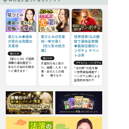
みんなが見ているコンテンツ
星ひとみ◆運命
星ひとみの天星
世界信奉/仏の叡
が変わる究極の
術◇幸せ導く
智で運命全掌握
天星術
【光と影の処方
◆最高位僧侶リ
箋】
ンポチェ チベッ
星ひとみ
ト占術
【星ひとみ】が話題
星ひとみ
沸騰の運命鑑定で、
天星術の光と影か
ザチョジェ・リンポチェ
あなたの悩みを解決
ら、結婚・人生・仕
“法の師”の名を継
へと導きます！
事・あの人との相
ぐ世界級指導者ザ・
性……様々なテー
リンポチェ師による
マから真実を導きま
圧倒的本物のチベッ
す！ 今からでも遅
ト占術。他の占いと
くはありません。さ
は一線を画すチベッ
らに運命を切り開
ト占術の極意をお伝
き、幸せな未来を手
えしましょう。
に入れましょう。