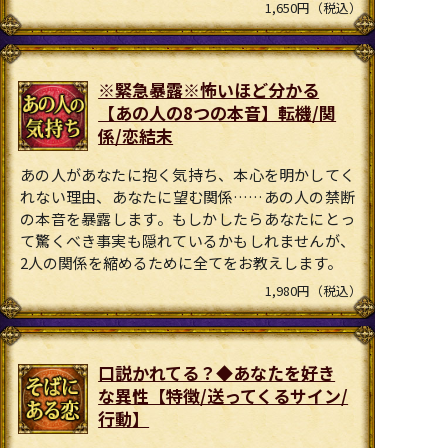
1,650円（税込）
※緊急暴露※怖いほど分かる
【あの人の8つの本音】転機/関
係/恋結末
あの人があなたに抱く気持ち、本心を明かしてく
れない理由、あなたに望む関係……あの人の禁断
の本音を暴露します。もしかしたらあなたにとっ
て驚くべき事実も隠れているかもしれませんが、
2人の関係を縮めるために全てをお教えします。
1,980円（税込）
口説かれてる？◆あなたを好き
な異性【特徴/送ってくるサイン/
行動】